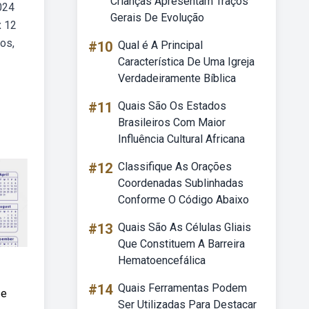
Crianças Apresentam Traços
024
Gerais De Evolução
x 12
tos,
#10
Qual é A Principal
Característica De Uma Igreja
Verdadeiramente Bíblica
#11
Quais São Os Estados
Brasileiros Com Maior
Influência Cultural Africana
#12
Classifique As Orações
Coordenadas Sublinhadas
Conforme O Código Abaixo
#13
Quais São As Células Gliais
Que Constituem A Barreira
Hematoencefálica
#14
Quais Ferramentas Podem
 e
Ser Utilizadas Para Destacar