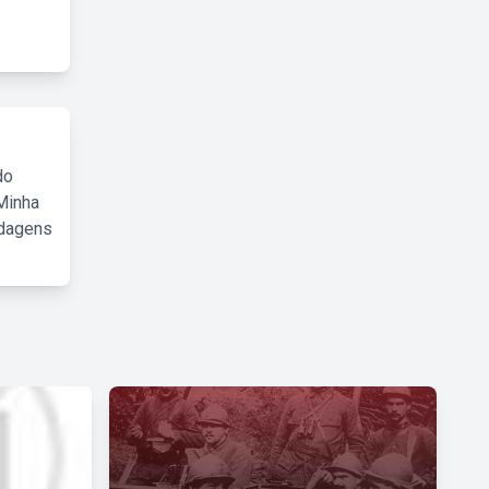
do
Minha
rdagens