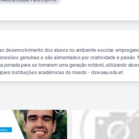
024Mocambique Para Imprimir
 ao desenvolvimento dos alunos no ambiente escolar, empregan
nexões genuínas e são alimentados por criatividade e paixão. 
a jornada para se tornarem uma geração notável, utilizando abo
ipais instituições acadêmicas do mundo - dsw.aau.edu.et.