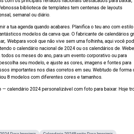
s com os principais feriados nacionais destacados para baixar,
 Webnossa biblioteca de templates tem centenas de layouts
nsal, semanal ou diário.
mir a tua agenda quando acabares. Planifica o teu ano com estil
antásticos modelos da canva que. O fabricante de calendários gr
sar,. Webpara você que não vive sem uma folhinha, aqui você po
ontendo o calendário nacional de 2024 ou os calendários de. Webe
 todos os meses do ano, para um evento corporativo ou para
bescolha seu modelo, e ajuste as cores, imagens e fontes para
issos importantes nos dias corretos em seu. Webtudo de forma c
 criou 8 modelos com diferentes cores e tamanhos.
b — calendário 2024 personalizável com foto para baixar. Hoje tr
.