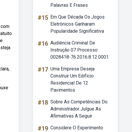
Palavras E Frases
#15
Em Que Década Os Jogos
Eletrônicos Ganharam
o com
Popularidade Significativa
atuito
de
#16
Audiência Criminal De
steja
Instrução 07 Processo:
0028418-76.2016.8.12.0001
lara,
#17
Uma Empresa Deseja
Construir Um Edifício
Residencial De 12
ouxe
Pavimentos
#18
Sobre As Competências Do
Administrador Julgue As
Afirmativas A Seguir
#19
Considere O Experimento