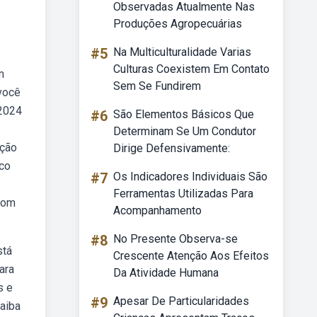
Observadas Atualmente Nas
Produções Agropecuárias
#5
Na Multiculturalidade Varias
Culturas Coexistem Em Contato
m
Sem Se Fundirem
 você
 2024
#6
São Elementos Básicos Que
Determinam Se Um Condutor
eção
Dirige Defensivamente:
ico
#7
Os Indicadores Individuais São
Ferramentas Utilizadas Para
com
Acompanhamento
#8
No Presente Observa-se
stá
Crescente Atenção Aos Efeitos
ara
Da Atividade Humana
s e
#9
Apesar De Particularidades
Saiba