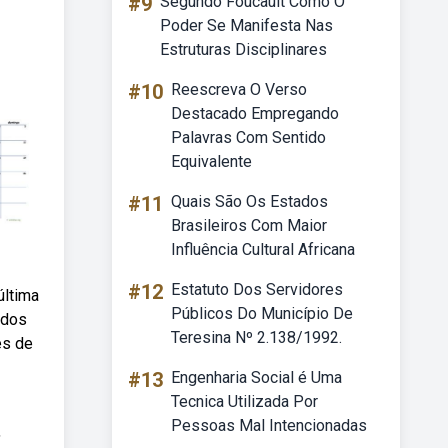
#9
Segundo Foucault Como O
Poder Se Manifesta Nas
Estruturas Disciplinares
#10
Reescreva O Verso
Destacado Empregando
Palavras Com Sentido
Equivalente
#11
Quais São Os Estados
Brasileiros Com Maior
Influência Cultural Africana
#12
Estatuto Dos Servidores
última
Públicos Do Município De
ados
Teresina Nº 2.138/1992.
ês de
#13
Engenharia Social é Uma
Tecnica Utilizada Por
Pessoas Mal Intencionadas
,