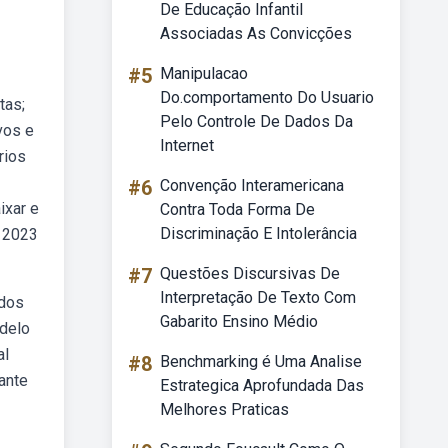
De Educação Infantil
Associadas As Convicções
#5
Manipulacao
Do.comportamento Do Usuario
tas;
Pelo Controle De Dados Da
vos e
Internet
rios
#6
Convenção Interamericana
ixar e
Contra Toda Forma De
Discriminação E Intolerância
e 2023
#7
Questões Discursivas De
Interpretação De Texto Com
odos
Gabarito Ensino Médio
odelo
al
#8
Benchmarking é Uma Analise
ante
Estrategica Aprofundada Das
Melhores Praticas