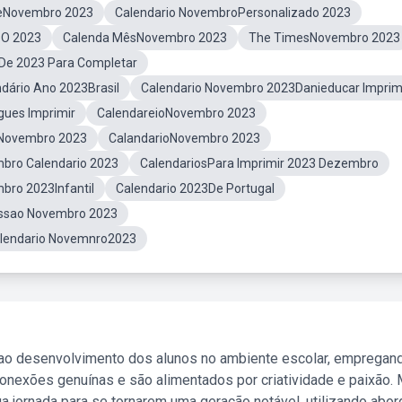
DeNovembro 2023
Calendario NovembroPersonalizado 2023
oO 2023
Calenda MêsNovembro 2023
The TimesNovembro 2023
De 2023 Para Completar
dário Ano 2023Brasil
Calendario Novembro 2023Danieducar Imprim
gues Imprimir
CalendareioNovembro 2023
aNovembro 2023
CalandarioNovembro 2023
bro Calendario 2023
CalendariosPara Imprimir 2023 Dezembro
bro 2023Infantil
Calendario 2023De Portugal
essao Novembro 2023
lendario Novemnro2023
 ao desenvolvimento dos alunos no ambiente escolar, empregan
nexões genuínas e são alimentados por criatividade e paixão. 
a jornada para se tornarem uma geração notável, utilizando abo