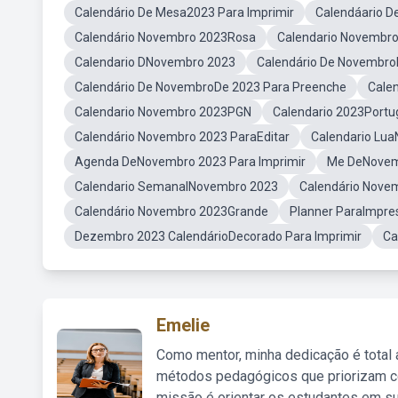
Calendário De Mesa2023 Para Imprimir
Calendáario 
Calendário Novembro 2023Rosa
Calendario Novembr
Calendario DNovembro 2023
Calendário De Novembro
Calendário De NovembroDe 2023 Para Preenche
Calen
Calendario Novembro 2023PGN
Calendario 2023Portu
Calendário Novembro 2023 ParaEditar
Calendario Lu
Agenda DeNovembro 2023 Para Imprimir
Me DeNovem
Calendario SemanalNovembro 2023
Calendário Novem
Calendário Novembro 2023Grande
Planner ParaImpr
Dezembro 2023 CalendárioDecorado Para Imprimir
Ca
Emelie
Como mentor, minha dedicação é total
métodos pedagógicos que priorizam co
missão é orientar os estudantes em su