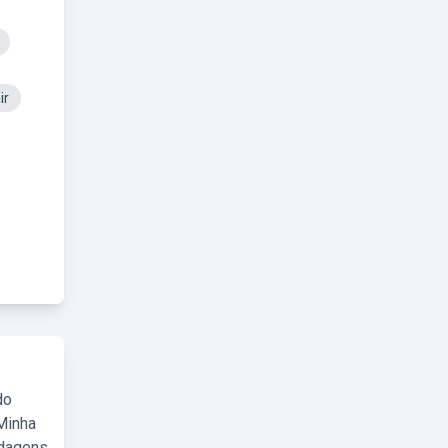
ir
do
Minha
rdagens