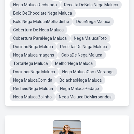
Nega MalucaRecheada
Receita DeBolo Nega Maluca
Bolo DeChocolate Nega Maluca
Bolo Nega MalucaMolhadinho
DoceNega Maluca
Cobertura De Nega Maluca
Cobertura ParaNega Maluca
Nega MalucaFoto
DocinhoNega Maluca
ReceitasDe Nega Maluca
Nega MalucaImagens
CaixaDe Nega Maluca
TortaNega Maluca
MelhorNega Maluca
DocinhosNega Maluca
Nega MalucaCom Morango
Nega MalucaComida
BolachaoNega Maluca
RecheioNega Maluca
Nega MalucaPedaço
Nega MalucaBolinho
Nega Maluca DeMicroondas