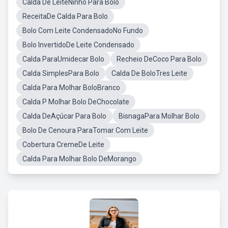
Calda De LeiteNinho Para Bolo
ReceitaDe Calda Para Bolo
Bolo Com Leite CondensadoNo Fundo
Bolo InvertidoDe Leite Condensado
Calda ParaUmidecar Bolo
Recheio DeCoco Para Bolo
Calda SimplesPara Bolo
Calda De BoloTres Leite
Calda Para Molhar BoloBranco
Calda P Molhar Bolo DeChocolate
Calda DeAçúcar Para Bolo
BisnagaPara Molhar Bolo
Bolo De Cenoura ParaTomar Com Leite
Cobertura CremeDe Leite
Calda Para Molhar Bolo DeMorango