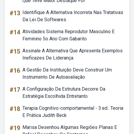
Que Teve Maior Destaque Foi
#13
Identifique A Alternativa Incorreta Nas Tratativas
Da Lei De Softwares.
#14
Atividades Sistema Reprodutor Masculino E
Feminino 5o Ano Com Gabarito
#15
Assinale A Alternativa Que Apresenta Exemplos
Ineficazes De Liderança.
#16
A Gestão Da Instituição Deve Construir Um
Instrumento De Autoavaliação
#17
A Configuração Da Estrutura Decorre Da
Estratégia Escolhida Entretanto
#18
Terapia Cognitivo-comportamental - 3.ed.: Teoria
E Prática Judith Beck
#19
Marisa Desenhou Algumas Regiões Planas E