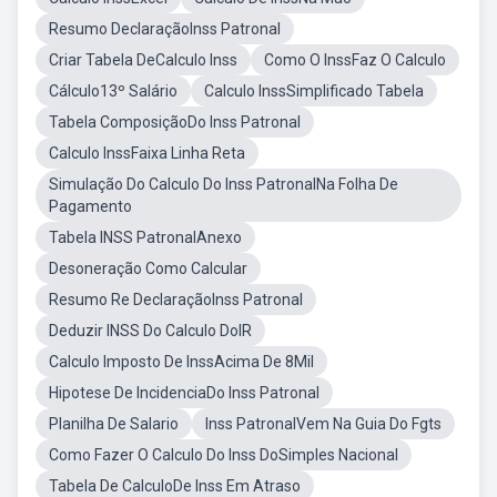
Resumo DeclaraçãoInss Patronal
Criar Tabela DeCalculo Inss
Como O InssFaz O Calculo
Cálculo13º Salário
Calculo InssSimplificado Tabela
Tabela ComposiçãoDo Inss Patronal
Calculo InssFaixa Linha Reta
Simulação Do Calculo Do Inss PatronalNa Folha De
Pagamento
Tabela INSS PatronalAnexo
Desoneração Como Calcular
Resumo Re DeclaraçãoInss Patronal
Deduzir INSS Do Calculo DoIR
Calculo Imposto De InssAcima De 8Mil
Hipotese De IncidenciaDo Inss Patronal
Planilha De Salario
Inss PatronalVem Na Guia Do Fgts
Como Fazer O Calculo Do Inss DoSimples Nacional
Tabela De CalculoDe Inss Em Atraso