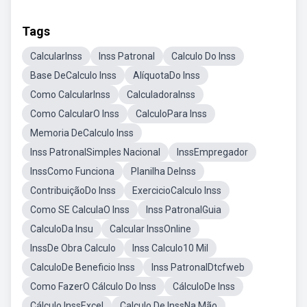
Tags
CalcularInss
Inss Patronal
Calculo Do Inss
Base DeCalculo Inss
AlíquotaDo Inss
Como CalcularInss
CalculadoraInss
Como CalcularO Inss
CalculoPara Inss
Memoria DeCalculo Inss
Inss PatronalSimples Nacional
InssEmpregador
InssComo Funciona
Planilha DeInss
ContribuiçãoDo Inss
ExercicioCalculo Inss
Como SE CalculaO Inss
Inss PatronalGuia
CalculoDa Insu
Calcular InssOnline
InssDe Obra Calculo
Inss Calculo10 Mil
CalculoDe Beneficio Inss
Inss PatronalDtcfweb
Como FazerO Cálculo Do Inss
CálculoDe Inss
Cálculo InssExcel
Calculo De InssNa Mão