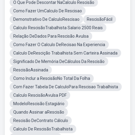
O Que Pode Descontar NaCalculo Rescisão
Como Fazer UmCalculo De Rescisao
Demonstrativo De CalculoRescisao
RescisãoFácil
Calculo RescisãoTrabalhista Salario 2500 Reais
Relação DeDados Para Rescisão Avulsa
Como Fazer O Calculo DeRecisao Na Experiencia
Calculo DeRescição Trabalhista Sem Carteira Assinada
Significado De Memória DeCálculos Da Rescisão
RescisãoAssinada
Como Inclur a RescisãoNo Total Da Folha
Com Fazer Tabela De CalculoPara Rescisao Trabalhista
Calculo RescisãoAvulsa PDF
ModeloRescisão Estagiário
Quando Assinar aRescisão
Rescisão DeContrato Cálculo
Calculo De RescisãoTrabalhista