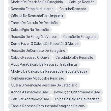
ModeloDe Rescisão De Estagiário
Calcuço Recisão
Rescisão EstagiárioHolerite
CalcularRescisão
Cálculo De RescisãoPara Imprimir
TabelaDe Cálculo De Rescisão
CalculoFgts Na Rescisão
Rescisão De EstagiárioVerbas
RecisãoDe Estagiario
Como Fazer O CálculoDa Rescisão 3 Meses
Rescisão DeContrato De Estagiário
CalculoRescisao O Que É
CalculadoraDe Rescisão
Apps ParaCálculo De Rescisão Trabalhista
Modelo De Cálculo De RescisãoSem Justa Causa
Configuração MotivosDe Rescisão
Qual a DiferençaDe Rescisão Do Estagiario
Aonde AssinarRescisão
Devoluçao UniformeRescisão
Calcular AcertoRescisão
Folha De Calculo DeRescisao
Tabela Recesso RemuneradoEstagiário Calculo