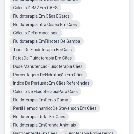
Calculo DeM2 Em CAES
Fluidoterapia Em Cães EGatos
FluidoterapiaIntra Óssea Em Cães
Cálculo DeFarmacologia
Fluidoterapia EmFilhotes De Gamba
Tipos De Fluidoterapia EmCaes
FotosDe Fluidoterapia Em Cães
Dose ManutençãoFluidoterapia Cães
Porcentagem DeHidratação Em Cães
Índice De PerfusãoEm Cães Referências
Calculo De FluidoterapiaPara Caes
Fluidoterapia EmCervo Dama
Perfil HemodinamicoDe Stevenson Em Cães
Fluidoterapia Retal EmCaes
Fluidoterapia EmGrande Animiais
GastroenteriteEm Cães
Fluidoterapia EmBezerros