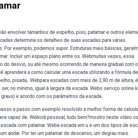
tamar
 vão envolver tamanhos de espelho, piso, patamar e outros elem
adas determina os detalhes de suas escadas para várias
 Por exemplo, podemos supor. Estruturas mais básicas, geral
mar: Incluir um espaço plano entre os. Webmuitas vezes, essa
cho do desvio, ou até mesmo ocorrendo de maneira gradual com o
cê aprenderá a como calcular uma escada utilizando a fórmula de
spelho, pisada,. Webpara escadas com mais de 2,90 m de altura, é
ser, no mínimo, igual à largura da escada. Webo serviço online k
0 graus) e acordo com os parâmetros da escada.
 passo a passo com exemplo resolvido a melhor forma de calcul
e sera capaz de. Webolá pessoal, tudo bem?mostro neste vídeo 
 escada com patamar. Weba escada em u é um dos tipos de es
m andar. Por ter um patamar de descanso, um degrau mais.