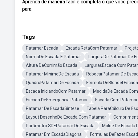
Aprenda de maneira fácil e completa o que você pre
para ...
Tags
Patamar Escada
Escada RetaCom Patamar
Proje
NormaDe Escada E Patamar
LarguraDe Patamar De E
Altura DeCorrimão Escada
LargurasEscada Com Pata
Patamar MinimoDe Escada
RebocarPatamar De Esca
QuadroPatamar De Escada
Fórmula DeBlondel Escada
Escada IniciandoCom Patamar
MedidaDe Escada Com
Escada DeEmergencia Patamar
Escada Com PatamarD
Patamar De EscadaSintese
Tabela ParaCálculo De Es
Layout DesenhoDe Escada Com Patamar
Compriment
Parâmetro SDEPatamar De Escada
Molde De Escada 
Patamar Em EscadaDiagonal
Formulas DeFazer Esca