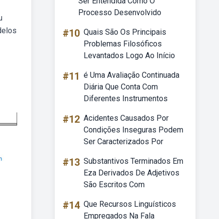
Ser Entendida Como O
Processo Desenvolvido
u
delos
#10
Quais São Os Principais
Problemas Filosóficos
Levantados Logo Ao Início
#11
é Uma Avaliação Continuada
Diária Que Conta Com
Diferentes Instrumentos
#12
Acidentes Causados Por
Condições Inseguras Podem
Ser Caracterizados Por
#13
Substantivos Terminados Em
Eza Derivados De Adjetivos
São Escritos Com
#14
Que Recursos Linguísticos
Empregados Na Fala