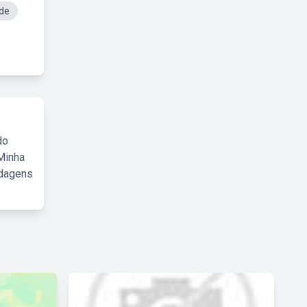
de
do
Minha
rdagens