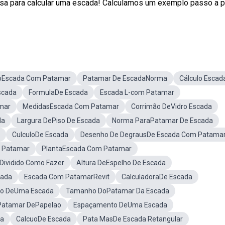
cisa para calcular uma escada! Calculamos um exemplo passo a 
toEscada Com Patamar
Patamar De EscadaNorma
Cálculo Escad
scada
FormulaDe Escada
Escada L-com Patamar
mar
MedidasEscada Com Patamar
Corrimão DeVidro Escada
da
Largura DePiso De Escada
Norma ParaPatamar De Escada
CulculoDe Escada
Desenho De DegrausDe Escada Com Patama
 Patamar
PlantaEscada Com Patamar
ividido Como Fazer
Altura DeEspelho De Escada
cada
Escada Com PatamarRevit
CalculadoraDe Escada
o DeUma Escada
Tamanho DoPatamar Da Escada
Patamar DePapelao
Espaçamento DeUma Escada
da
CalcuoDe Escada
Pata MasDe Escada Retangular