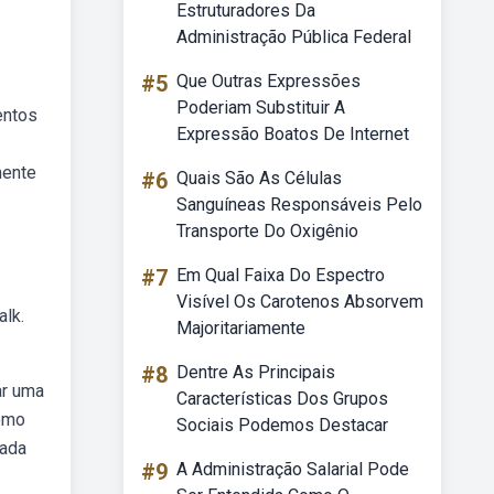
Estruturadores Da
Administração Pública Federal
#5
Que Outras Expressões
Poderiam Substituir A
entos
Expressão Boatos De Internet
mente
#6
Quais São As Células
Sanguíneas Responsáveis Pelo
Transporte Do Oxigênio
#7
Em Qual Faixa Do Espectro
Visível Os Carotenos Absorvem
alk.
Majoritariamente
#8
Dentre As Principais
ar uma
Características Dos Grupos
como
Sociais Podemos Destacar
cada
#9
A Administração Salarial Pode