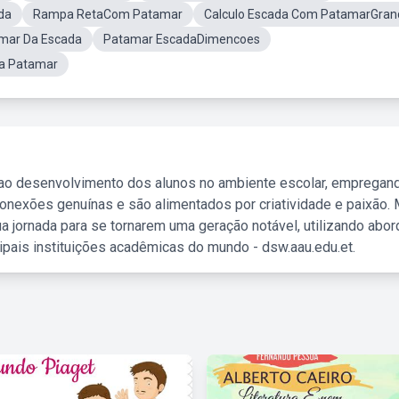
da
Rampa RetaCom Patamar
Calculo Escada Com PatamarGran
mar Da Escada
Patamar EscadaDimencoes
a Patamar
 ao desenvolvimento dos alunos no ambiente escolar, empregan
nexões genuínas e são alimentados por criatividade e paixão. 
a jornada para se tornarem uma geração notável, utilizando abo
ipais instituições acadêmicas do mundo - dsw.aau.edu.et.