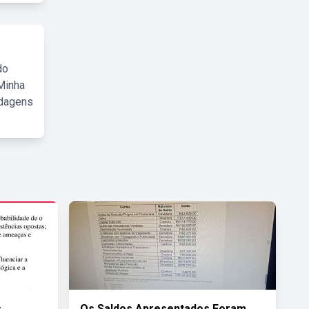
do
Minha
rdagens
s
Os Saldos Apresentados Foram