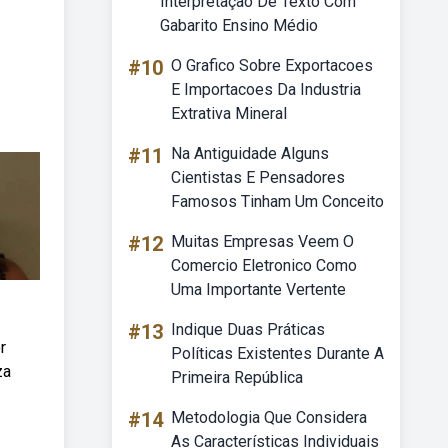
Interpretação De Texto Com
Gabarito Ensino Médio
#10
O Grafico Sobre Exportacoes
E Importacoes Da Industria
Extrativa Mineral
#11
Na Antiguidade Alguns
Cientistas E Pensadores
Famosos Tinham Um Conceito
#12
Muitas Empresas Veem O
Comercio Eletronico Como
Uma Importante Vertente
#13
Indique Duas Práticas
r
Políticas Existentes Durante A
za
Primeira República
#14
Metodologia Que Considera
As Características Individuais