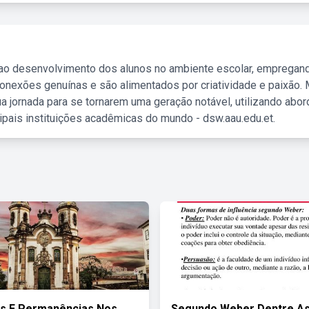
 ao desenvolvimento dos alunos no ambiente escolar, empregan
nexões genuínas e são alimentados por criatividade e paixão. 
a jornada para se tornarem uma geração notável, utilizando abo
ipais instituições acadêmicas do mundo - dsw.aau.edu.et.
s E Permanências Nos
Segundo Weber Dentre A