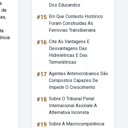
e
Dos Educandos
a de
#15
Em Que Contexto Histórico
as,
Foram Construídas As
Ferrovias Transiberiana
ta
ência
#16
Cite As Vantagens E
Desvantagens Das
Hidrelétricas E Das
Termelétricas
#17
Agentes Antimicrobianos São
Compostos Capazes De
Impedir O Crescimento
#18
Sobre O Tribunal Penal
Internacional Assinale A
Alternativa Incorreta
#19
Sobre A Macrocompetência