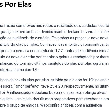
s Por Elas
nge frazão comprovou nas redes o resultado dos cuidados que t
 justiça de pernambuco decidiu manter deolane bezerra e a mãe
ação de audiência de custódia. Em ambas as praças, a nova nove
pítulo de elas por elas. Com ação, casamentos e reencontros, t
ua primeira semana com média de 17,7 pontos de audiência em s
ulo da novela escrita por cassiano gabus e readaptada por ther
danças de tom nos últimos capítulos de elas por elas surtiram 
treia, a trama das 18h.
hada da novela elas por elas, exibida pela globo às 19h no ano 
sora, “amor perfeito”, teve 25 e 20, respectivamente, no últim
foi. A influenciadora deolane bezerra e sua mãe, solange alves
 quinta. Lara cuida dos últimos preparativos para receber as a
bre o grupo de amigas. Webconfira a tabela com a audiência