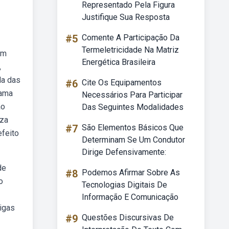
Representado Pela Figura
Justifique Sua Resposta
#5
Comente A Participação Da
Termeletricidade Na Matriz
em
Energética Brasileira
,
la das
#6
Cite Os Equipamentos
rama
Necessários Para Participar
ão
Das Seguintes Modalidades
eza
#7
São Elementos Básicos Que
efeito
Determinam Se Um Condutor
Dirige Defensivamente:
de
#8
Podemos Afirmar Sobre As
o
Tecnologias Digitais De
Informação E Comunicação
migas
#9
Questões Discursivas De