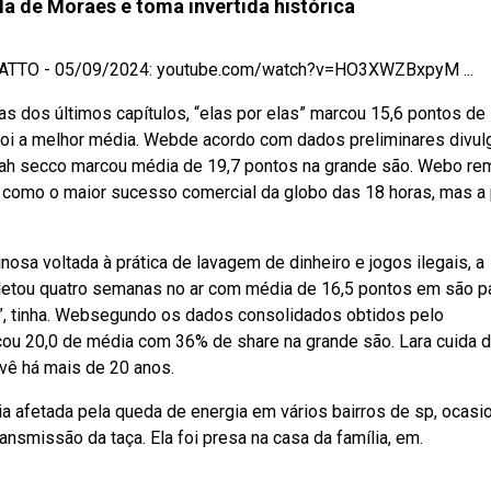
ola de Moraes e toma invertida histórica
ATTO - 05/09/2024: youtube.com/watch?v=HO3XWZBxpyM ...
s dos últimos capítulos, “elas por elas” marcou 15,6 pontos de
 Foi a melhor média. Webde acordo com dados preliminares divu
orah secco marcou média de 19,7 pontos na grande são. Webo r
 como o maior sucesso comercial da globo das 18 horas, mas a 
sa voltada à prática de lavagem de dinheiro e jogos ilegais, a
pletou quatro semanas no ar com média de 16,5 pontos em são pa
”, tinha. Websegundo os dados consolidados obtidos pelo
rcou 20,0 de média com 36% de share na grande são. Lara cuida 
vê há mais de 20 anos.
a afetada pela queda de energia em vários bairros de sp, ocasi
ansmissão da taça. Ela foi presa na casa da família, em.