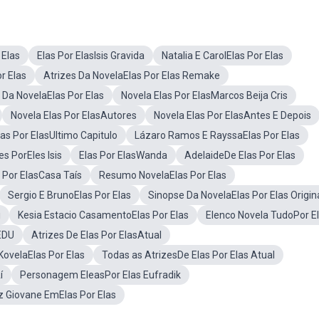
 Elas
Elas Por ElasIsis Gravida
Natalia E CarolElas Por Elas
r Elas
Atrizes Da NovelaElas Por Elas Remake
 Da NovelaElas Por Elas
Novela Elas Por ElasMarcos Beija Cris
Novela Elas Por ElasAutores
Novela Elas Por ElasAntes E Depois
las Por ElasUltimo Capitulo
Lázaro Ramos E RayssaElas Por Elas
es PorEles Isis
Elas Por ElasWanda
AdelaideDe Elas Por Elas
 Por ElasCasa Taís
Resumo NovelaElas Por Elas
Sergio E BrunoElas Por Elas
Sinopse Da NovelaElas Por Elas Origin
i
Kesia Estacio CasamentoElas Por Elas
Elenco Novela TudoPor E
 EDU
Atrizes De Elas Por ElasAtual
KovelaElas Por Elas
Todas as AtrizesDe Elas Por Elas Atual
í
Personagem EleasPor Elas Eufradik
z Giovane EmElas Por Elas