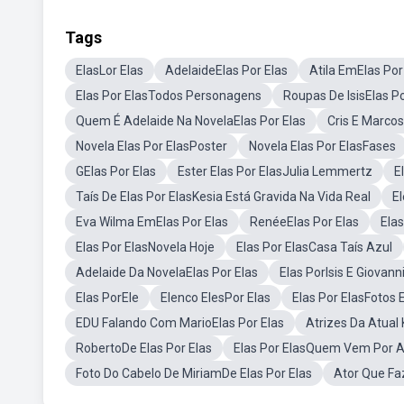
Tags
ElasLor Elas
AdelaideElas Por Elas
Atila EmElas Por
Elas Por ElasTodos Personagens
Roupas De IsisElas Po
Quem É Adelaide Na NovelaElas Por Elas
Cris E Marcos
Novela Elas Por ElasPoster
Novela Elas Por ElasFases
GElas Por Elas
Ester Elas Por ElasJulia Lemmertz
E
Taís De Elas Por ElasKesia Está Gravida Na Vida Real
El
Eva Wilma EmElas Por Elas
RenéeElas Por Elas
Elas
Elas Por ElasNovela Hoje
Elas Por ElasCasa Taís Azul
Adelaide Da NovelaElas Por Elas
Elas PorIsis E Giovann
Elas PorEle
Elenco ElesPor Elas
Elas Por ElasFotos
EDU Falando Com MarioElas Por Elas
Atrizes Da Atual 
RobertoDe Elas Por Elas
Elas Por ElasQuem Vem Por A
Foto Do Cabelo De MiriamDe Elas Por Elas
Ator Que Fa