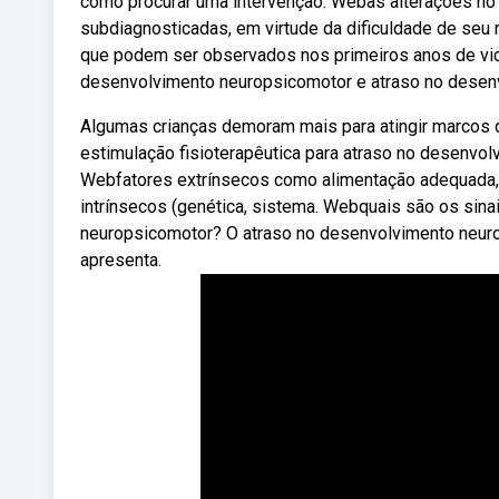
como procurar uma intervenção. Webas alterações n
subdiagnosticadas, em virtude da dificuldade de se
que podem ser observados nos primeiros anos de vida
desenvolvimento neuropsicomotor e atraso no desenv
Algumas crianças demoram mais para atingir marcos 
estimulação fisioterapêutica para atraso no desenvol
Webfatores extrínsecos como alimentação adequada, e
intrínsecos (genética, sistema. Webquais são os sin
neuropsicomotor? O atraso no desenvolvimento neurop
apresenta.