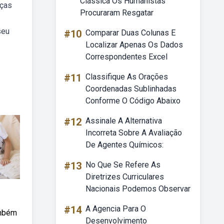
Clássica Os Humanistas
nças
Procuraram Resgatar
seu
#10
Comparar Duas Colunas E
Localizar Apenas Os Dados
Correspondentes Excel
#11
Classifique As Orações
Coordenadas Sublinhadas
Conforme O Código Abaixo
#12
Assinale A Alternativa
Incorreta Sobre A Avaliação
De Agentes Químicos:
#13
No Que Se Refere As
Diretrizes Curriculares
Nacionais Podemos Observar
#14
A Agencia Para O
ambém
Desenvolvimento