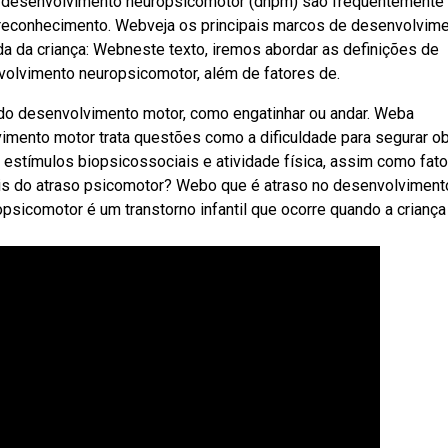
o desenvolvimento neuropsicomotor (dnpm) são frequentemente
u reconhecimento. Webveja os principais marcos de desenvolvim
 da criança: Webneste texto, iremos abordar as definições de
olvimento neuropsicomotor, além de fatores de.
do desenvolvimento motor, como engatinhar ou andar. Weba
vimento motor trata questões como a dificuldade para segurar ob
stímulos biopsicossociais e atividade física, assim como fat
ais do atraso psicomotor? Webo que é atraso no desenvolviment
sicomotor é um transtorno infantil que ocorre quando a criança