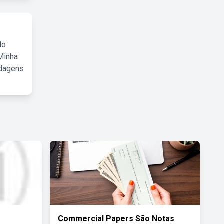
do
Minha
rdagens
Commercial Papers São Notas