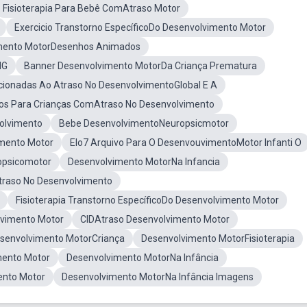
Fisioterapia Para Bebê ComAtraso Motor
Exercicio Transtorno EspecíficoDo Desenvolvimento Motor
mento MotorDesenhos Animados
NG
Banner Desenvolvimento MotorDa Criança Prematura
cionadas Ao Atraso No DesenvolvimentoGlobal E A
os Para Crianças ComAtraso No Desenvolvimento
olvimento
Bebe DesenvolvimentoNeuropsicmotor
imento Motor
Elo7 Arquivo Para O DesenvouvimentoMotor Infanti O
opsicomotor
Desenvolvimento MotorNa Infancia
traso No Desenvolvimento
Fisioterapia Transtorno EspecíficoDo Desenvolvimento Motor
lvimento Motor
CIDAtraso Desenvolvimento Motor
senvolvimento MotorCriança
Desenvolvimento MotorFisioterapia
mento Motor
Desenvolvimento MotorNa Infância
nto Motor
Desenvolvimento MotorNa Infância Imagens