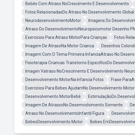
Bebês Com Atraso NoCrescimento E Desenvolvimento
Fotos RelacionadasDo Atraso No Desenvolvimento Global
NeurodesenvolvimentoMotor
Imagens Do Desenvolvi
Atraso Do DesenvolvimentoNeuropsicomotor Desenho P
Exercicios Para Atraso MotorPara Crianças
Fotos Rela
Imagem De AtrasoNa Motor Crianca
Desenhos Colorid
Imagem Com O Tema Primeira InfanciaAtraso No Desenv
Fisioterapia Criancas Transtorno EspecíficoDo Desenvolv
Imagen Vatraso NoCrescimento E Desenvolvimento Neur
Desenvolvimento MotorNa Infancia Fotos
Frase ParaA
Exercicios Para Bebes AjudamNo Desenvolvimento Motor
Desenvolvimento MotorBebê
EstimulaçãoDo Desenvo
Imagem De AtrassoNo Desemvolvimento Somente
De
Atraso No DesenvolvimentoInfantil Figura
Desenvolvi
BebesDesenvolvimento Motor
Bebes EmDesenvolvime