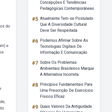
Concepções E Tendências
Pedagógicas Contemporâneas
#5
Atualmente Tem-se Postulado
Que A Diversidade Cultural
ios do
Deve Ser Respeitada
#6
Podemos Afirmar Sobre As
nm) e
Tecnologias Digitais De
ais
Informação E Comunicação
#7
Sobre Os Problemas
Ambientais Brasileiros Marque
A Alternativa Incorreta
#8
Princípios Fundamentais Para
r
Uma Prescrição De Exercícios
Físicos Eficaz
de,
#9
Quais Valores Da Antiguidade
nto