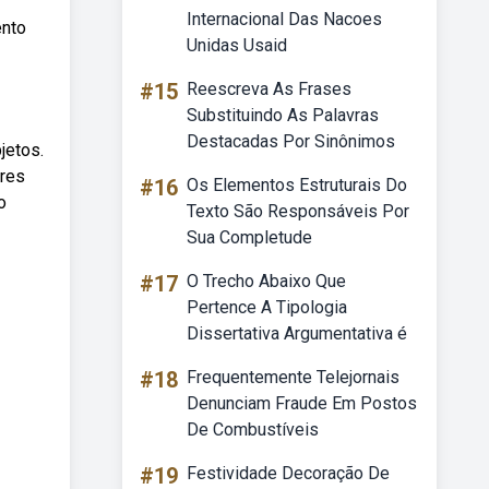
Internacional Das Nacoes
ento
Unidas Usaid
#15
Reescreva As Frases
Substituindo As Palavras
Destacadas Por Sinônimos
jetos.
ores
#16
Os Elementos Estruturais Do
o
Texto São Responsáveis Por
Sua Completude
#17
O Trecho Abaixo Que
Pertence A Tipologia
Dissertativa Argumentativa é
#18
Frequentemente Telejornais
Denunciam Fraude Em Postos
De Combustíveis
#19
Festividade Decoração De