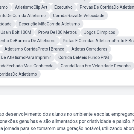
ismo
AtletismoClip Art
Executivo
Provas De CorridaDo Atleti
intoDe Corrida Atletismo
Corrida RazaDe Velocidade
cidade
Descrição MãoCorrida Atletismo
eUsain Bolt 100M
Prova De100 Metros
Jogos Olimpicos
enho DeBarreira De Atletismo
Pistas E Corridas AtletismoPreto E B
Atletismo CorridaPreto I Branco
Atletas Corredores
 De AtletismoPara Imprimir
Corrida DeMeio Fundo PNG
rridaFechada Mais Conhecida
CorridaRasa Em Velocidade Desenho
orridasDo Atletismo
 ao desenvolvimento dos alunos no ambiente escolar, empregan
nexões genuínas e são alimentados por criatividade e paixão. 
a jornada para se tornarem uma geração notável, utilizando abo