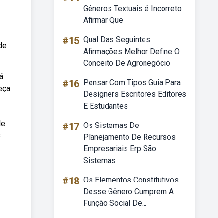
Gêneros Textuais é Incorreto
Afirmar Que
#15
Qual Das Seguintes
de
Afirmações Melhor Define O
Conceito De Agronegócio
á
#16
Pensar Com Tipos Guia Para
eça
Designers Escritores Editores
E Estudantes
de
#17
Os Sistemas De
s
Planejamento De Recursos
Empresariais Erp São
Sistemas
#18
Os Elementos Constitutivos
Desse Gênero Cumprem A
Função Social De...