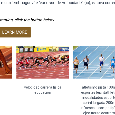
 cita 'embriaguez' e 'excesso de velocidade'. (ic), estava corre
mation, click the button below.
LEARN MORE
velocidad carrera fisica
atletismo pista 100
educacion
esportes leichtathlet
modalidades esport
sprint largada 200
infoescola competiç
ejecutarse ocorrem