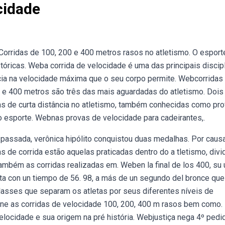
cidade
Corridas de 100, 200 e 400 metros rasos no atletismo. O esport
tóricas. Weba corrida de velocidade é uma das principais discip
ncia na velocidade máxima que o seu corpo permite. Webcorridas
 e 400 metros são três das mais aguardadas do atletismo. Dois
idas de curta distância no atletismo, também conhecidas como pr
o esporte. Webnas provas de velocidade para cadeirantes,.
a passada, verônica hipólito conquistou duas medalhas. Por caus
 de corrida estão aquelas praticadas dentro do a tletismo, divi
mbém as corridas realizadas em. Weben la final de los 400, su 
arta con un tiempo de 56. 98, a más de un segundo del bronce que
lasses que separam os atletas por seus diferentes níveis de
reune as corridas de velocidade 100, 200, 400 m rasos bem como.
velocidade e sua origem na pré história. Webjustiça nega 4º pedi