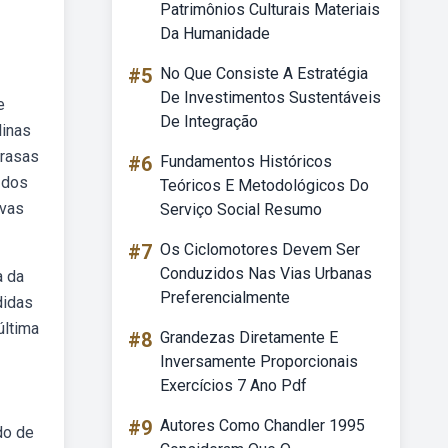
Patrimônios Culturais Materiais
Da Humanidade
#5
No Que Consiste A Estratégia
De Investimentos Sustentáveis
e
De Integração
linas
 rasas
#6
Fundamentos Históricos
 dos
Teóricos E Metodológicos Do
ovas
Serviço Social Resumo
#7
Os Ciclomotores Devem Ser
Conduzidos Nas Vias Urbanas
a da
Preferencialmente
didas
última
#8
Grandezas Diretamente E
Inversamente Proporcionais
Exercícios 7 Ano Pdf
#9
Autores Como Chandler 1995
do de