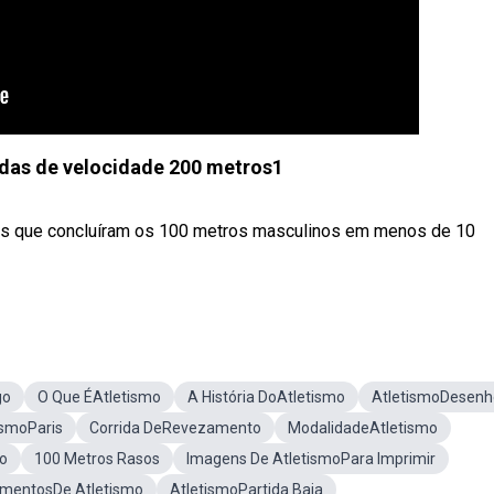
idas de velocidade 200 metros1
as que concluíram os 100 metros masculinos em menos de 10
go
O Que ÉAtletismo
A História DoAtletismo
AtletismoDesenh
ismoParis
Corrida DeRevezamento
ModalidadeAtletismo
mo
100 Metros Rasos
Imagens De AtletismoPara Imprimir
mentosDe Atletismo
AtletismoPartida Baja