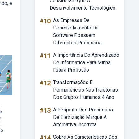
Consideram Que O
ndo, e
Desenvolvimento Tecnológico
#10
As Empresas De
Desenvolvimento De
Software Possuem
Diferentes Processos
#11
A Importância Do Aprendizado
De Informática Para Minha
Futura Profissão
#12
Transformações E
Permanências Nas Trajetórias
Dos Grupos Humanos 4 Ano
m
#13
A Respeito Dos Processos
ik
De Eletrização Marque A
e
m
Alternativa Incorreta
ão
#14
Sobre As Características Dos