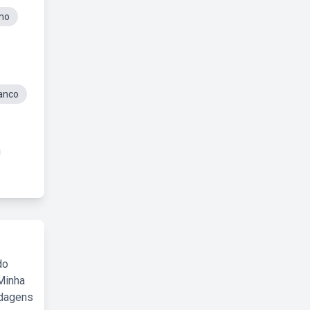
smo
ranco
do
Minha
rdagens