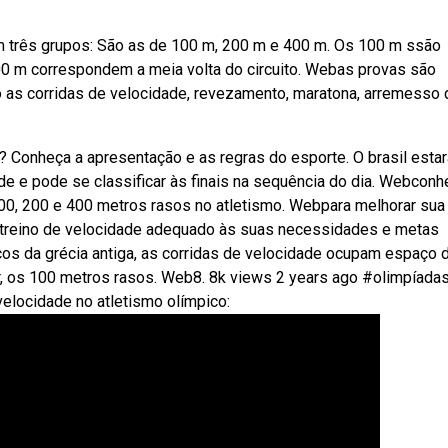
m três grupos: São as de 100 m, 200 m e 400 m. Os 100 m ssão
200 m correspondem a meia volta do circuito. Webas provas são
ão as corridas de velocidade, revezamento, maratona, arremesso 
 Conheça a apresentação e as regras do esporte. O brasil estar
e e pode se classificar às finais na sequência do dia. Webconh
100, 200 e 400 metros rasos no atletismo. Webpara melhorar sua
m treino de velocidade adequado às suas necessidades e metas
os da grécia antiga, as corridas de velocidade ocupam espaço 
ar, os 100 metros rasos. Web8. 8k views 2 years ago #olimpíada
elocidade no atletismo olímpico: