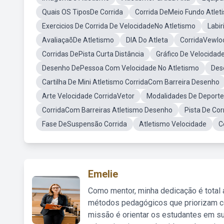
Quais OS TiposDe Corrida
Corrida DeMeio Fundo Atlet
Exercicios De Corrida De VelocidadeNo Atletismo
Labir
AvaliaçaõDe Atletismo
DIA Do Atleta
CorridaVewlo
Corridas DePista Curta Distância
Gráfico De Velocidad
Desenho DePessoa Com Velocidade No Atletismo
Des
Cartilha De Mini Atletismo CorridaCom Barreira Desenho
Arte Velocidade CorridaVetor
Modalidades De Deporte
CorridaCom Barreiras Atletismo Desenho
Pista De Co
Fase DeSuspensão Corrida
Atletismo Velocidade
C
Emelie
Como mentor, minha dedicação é total
métodos pedagógicos que priorizam co
missão é orientar os estudantes em su