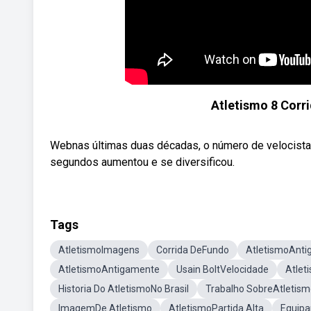
Atletismo 8 Corr
Webnas últimas duas décadas, o número de velocist
segundos aumentou e se diversificou.
Tags
AtletismoImagens
Corrida DeFundo
AtletismoAnti
AtletismoAntigamente
Usain BoltVelocidade
Atlet
Historia Do AtletismoNo Brasil
Trabalho SobreAtletis
ImagemDe Atletismo
AtletismoPartida Alta
Equipa