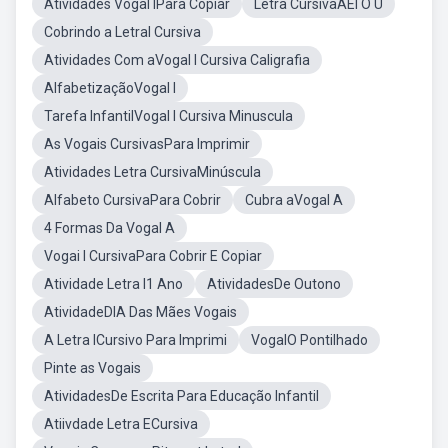
Atividades Vogal IPara Copiar
Letra CursivaAEI O U
Cobrindo a LetraI Cursiva
Atividades Com aVogal I Cursiva Caligrafia
AlfabetizaçãoVogal I
Tarefa InfantilVogal I Cursiva Minuscula
As Vogais CursivasPara Imprimir
Atividades Letra CursivaMinúscula
Alfabeto CursivaPara Cobrir
Cubra aVogal A
4 Formas Da Vogal A
Vogai I CursivaPara Cobrir E Copiar
Atividade Letra I1 Ano
AtividadesDe Outono
AtividadeDIA Das Mães Vogais
A Letra ICursivo Para Imprimi
VogalO Pontilhado
Pinte as Vogais
AtividadesDe Escrita Para Educação Infantil
Atiivdade Letra ECursiva