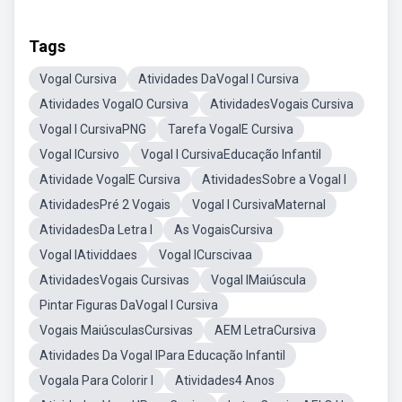
Tags
Vogal Cursiva
Atividades DaVogal I Cursiva
Atividades VogalO Cursiva
AtividadesVogais Cursiva
Vogal I CursivaPNG
Tarefa VogalE Cursiva
Vogal ICursivo
Vogal I CursivaEducação Infantil
Atividade VogalE Cursiva
AtividadesSobre a Vogal I
AtividadesPré 2 Vogais
Vogal I CursivaMaternal
AtividadesDa Letra I
As VogaisCursiva
Vogal IAtividdaes
Vogal ICurscivaa
AtividadesVogais Cursivas
Vogal IMaiúscula
Pintar Figuras DaVogal I Cursiva
Vogais MaiúsculasCursivas
AEM LetraCursiva
Atividades Da Vogal IPara Educação Infantil
Vogala Para Colorir I
Atividades4 Anos