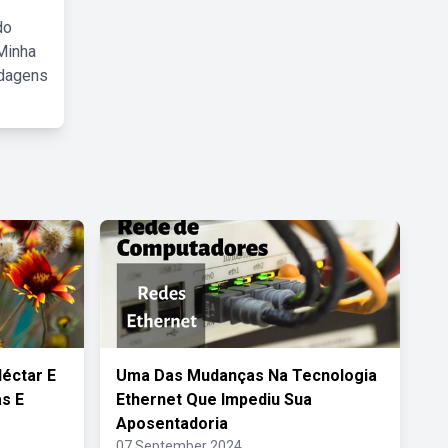
do
Minha
rdagens
éctar E
Uma Das Mudanças Na Tecnologia
s E
Ethernet Que Impediu Sua
Aposentadoria
07 September 2024