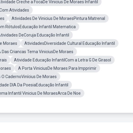
tividade Creche a FocaDe Vinicius De Moraes Infantil
 Com Atividades
aes
Atividades De Vinicius De MoraesPintura Matrenal
om RótulosEducação Infantil Matematica
tividades DeCoruja Educação Infantil
De Moraes
AtividadesDiversidade Cultural Educação Infantil
A Das Criancas Tema ViniciusDe Moraes
rais
Atividade Educação InfantilCom a Letra G De Girasol
Moraes
A Porta ViniciusDe Moraes Para Impprimir
s O CadernoVinícius De Moraes
idade DIA Da PoesiaEducação Infantil
ma Infantil Vinicius De MoraesArca De Noe