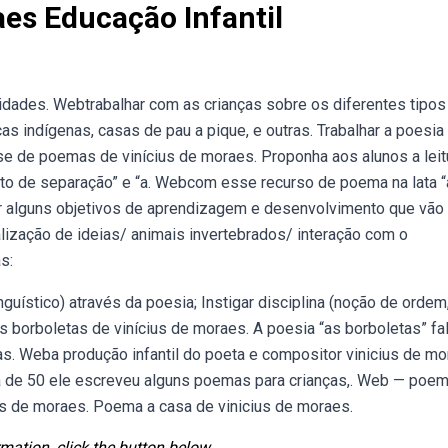
aes Educação Infantil
vidades. Webtrabalhar com as crianças sobre os diferentes tipos
as indígenas, casas de pau a pique, e outras. Trabalhar a poesia ‘
álise de poemas de vinícius de moraes. Proponha aos alunos a leit
to de separação” e “a. Webcom esse recurso de poema na lata 
ar alguns objetivos de aprendizagem e desenvolvimento que vão
lização de ideias/ animais invertebrados/ interação com o
s:
nguístico) através da poesia; Instigar disciplina (noção de ordem
borboletas de vinícius de moraes. A poesia “as borboletas” fa
as. Weba produção infantil do poeta e compositor vinicius de m
da de 50 ele escreveu alguns poemas para crianças,. Web — poe
ius de moraes. Poema a casa de vinicius de moraes.
mation, click the button below.