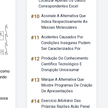
Localizar Apenas Os Dados
Correspondentes Excel
#10
Assinale A Alternativa Que
Indica Respectivamente As
Massas Moleculares
#11
Acidentes Causados Por
Condições Inseguras Podem
Ser Caracterizados Por
#12
Produção Do Conhecimento
Científico Tecnológico E
Disrupção Unicesumar
s como
ando
#13
Marque A Alternativa Que
Mostre Programas De Criação
De Apresentações.
úsica
#14
Exercício Arbitrário Das
Próprias Razões Ação Penal