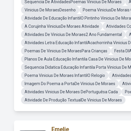
Sequencia De AtividadesPoemas Vinicius De Moraes
A
Vinicius De MoraesDesenho
Poema ViniciusDe Morais
Atividade De Educação InfantilO Pintinho Vinicius De Mor
A Corujinha ViniciusDe Moraes Atividade
Atividades C
Atividades De Vinicius De Moraes2 Ano Fundamental
A
Atividades Letra Educação InfantilAcachorrinha Vinicius 
Poemas De Vinicius De MoraesPara Crianças
Festa DI
Planos De Aula Educação Infantila Casa De Vinicius De Mo
Sequencia Didatica Educação Infantila Porta Vinicius De 
Poema Vinicius De Moraes InfantilO Relogio
Atividade
Imagem Do Poema a PortaDe Vinicius De Moraes
Ativ
Atividades Vinicius De Moraes DePortuguêsa Cada
Poe
Atividade De Produção TextualDe Vinicius De Moraes
Emelie