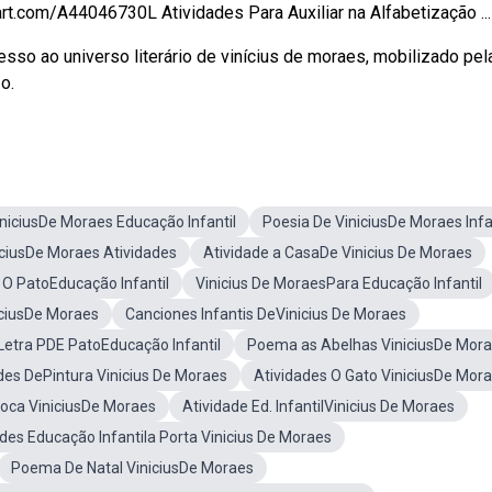
rt.com/A44046730L Atividades Para Auxiliar na Alfabetização ...
esso ao universo literário de vinícius de moraes, mobilizado pel
o.
iniciusDe Moraes Educação Infantil
Poesia De ViniciusDe Moraes Infa
iciusDe Moraes Atividades
Atividade a CasaDe Vinicius De Moraes
O PatoEducação Infantil
Vinicius De MoraesPara Educação Infantil
iciusDe Moraes
Canciones Infantis DeVinicius De Moraes
Letra PDE PatoEducação Infantil
Poema as Abelhas ViniciusDe Mor
des DePintura Vinicius De Moraes
Atividades O Gato ViniciusDe Mor
Foca ViniciusDe Moraes
Atividade Ed. InfantilVinicius De Moraes
des Educação Infantila Porta Vinicius De Moraes
Poema De Natal ViniciusDe Moraes