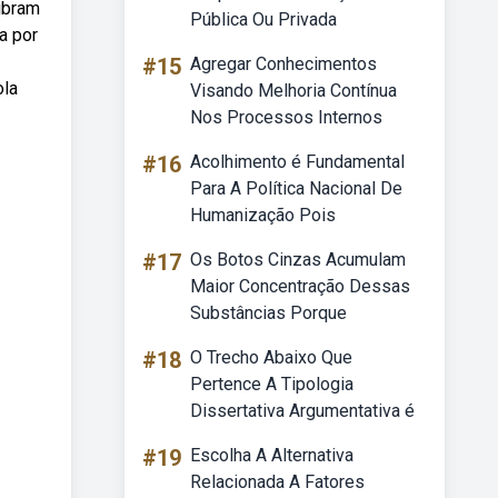
ubram
Pública Ou Privada
a por
#15
Agregar Conhecimentos
ola
Visando Melhoria Contínua
Nos Processos Internos
#16
Acolhimento é Fundamental
Para A Política Nacional De
Humanização Pois
#17
Os Botos Cinzas Acumulam
Maior Concentração Dessas
Substâncias Porque
#18
O Trecho Abaixo Que
Pertence A Tipologia
Dissertativa Argumentativa é
#19
Escolha A Alternativa
Relacionada A Fatores