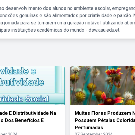
 ao desenvolvimento dos alunos no ambiente escolar, empregan
nexões genuínas e são alimentados por criatividade e paixão. 
a jornada para se tornarem uma geração notável, utilizando abo
ipais instituições acadêmicas do mundo - dsw.aau.edu.et.
ade E Distributividade Na
Muitas Flores Produzem N
o Dos Benefícios E
Possuem Pétalas Colorida
Perfumadas
ber 2024
07 September 2024