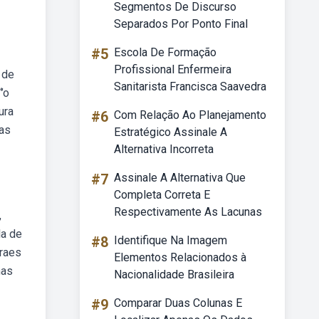
Segmentos De Discurso
Separados Por Ponto Final
#5
Escola De Formação
Profissional Enfermeira
 de
Sanitarista Francisca Saavedra
’o
ura
#6
Com Relação Ao Planejamento
“as
Estratégico Assinale A
Alternativa Incorreta
#7
Assinale A Alternativa Que
Completa Correta E
Respectivamente As Lacunas
,
la de
#8
Identifique Na Imagem
oraes
Elementos Relacionados à
mas
Nacionalidade Brasileira
#9
Comparar Duas Colunas E