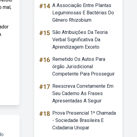
#14
A Associação Entre Plantas
o mal,
Leguminosas E Bactérias Do
Gênero Rhizobium
ador
#15
São Atribuições Da Teoria
.
Verbal Significativa Da
Aprendizagem Exceto
#16
Remetido Os Autos Para
órgão Jurisdicional
Competente Para Prosseguir
#17
Reescreva Corretamente Em
Seu Caderno As Frases
Apresentadas A Seguir
#18
Prova Presencial 1º Chamada
- Sociedade Brasileira E
Cidadania Unopar
do