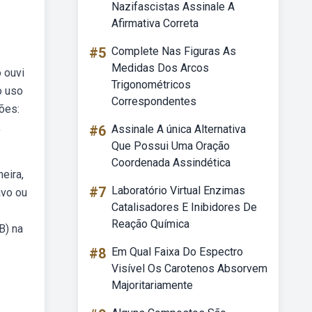
Nazifascistas Assinale A
Afirmativa Correta
#5
Complete Nas Figuras As
Medidas Dos Arcos
 ouvi
Trigonométricos
o uso
Correspondentes
ões:
,
#6
Assinale A única Alternativa
Que Possui Uma Oração
Coordenada Assindética
eira,
#7
Laboratório Virtual Enzimas
avo ou
Catalisadores E Inibidores De
Reação Química
B) na
#8
Em Qual Faixa Do Espectro
Visível Os Carotenos Absorvem
Majoritariamente