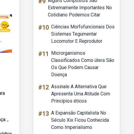
#9
Alguns Compostos São
Extremamente Importantes No
Cotidiano Podemos Citar
#10
Ciências Morfofuncionais Dos
Sistemas Tegumentar
Locomotor E Reprodutor
#11
Microrganismos
Classificados Como úteis São
Os Que Podem Causar
Doença
#12
Assinale A Alternativa Que
ara
Apresenta Uma Atitude Com
Princípios éticos
#13
A Expansão Capitalista No
a. ,
Século Xix Ficou Conhecida
Como Imperialismo
vérbio