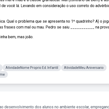
al de você lá. Levando em consideração o uso correto do advérbi
ca. Qual o problema que se apresenta no 1º quadrinho? A) o jog
 as frases com mal ou mau. Pedro se saiu ___________ na prova
inha bem, mas joão.
AtividadeNome Proprio Ed. Infantil
AtividadeMeu Aniversario
ome
 ao desenvolvimento dos alunos no ambiente escolar, empregan