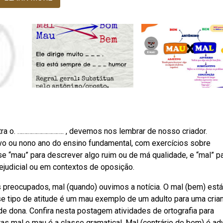
tra o. ………………………. , devemos nos lembrar de nosso criador.
avo ou nono ano do ensino fundamental, com exercícios sobre
 “mau” para descrever algo ruim ou de má qualidade, e “mal” p
rejudicial ou em contextos de oposição.
 preocupados, mal (quando) ouvimos a notícia. O mal (bem) está
e tipo de atitude é um mau exemplo de um adulto para uma crianç
de dona. Confira nesta postagem atividades de ortografia para
ras mal e mau é a classe gramatical. Mal (contrário de bem) é ad