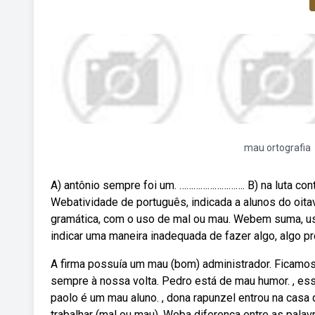
mau ortografia
A) antônio sempre foi um. ………………………. B) na luta con
Webatividade de português, indicada a alunos do oit
gramática, com o uso de mal ou mau. Webem suma, use
indicar uma maneira inadequada de fazer algo, algo p
A firma possuía um mau (bom) administrador. Ficamos
sempre à nossa volta. Pedro está de mau humor. , ess
paolo é um mau aluno. , dona rapunzel entrou na casa 
trabalhar (mal ou mau). Weba diferença entre as palav