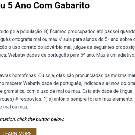
au 5 Ano Com Gabarito
bido pela população. B) ficamos preocupados até passei quando
tuguês ortografia mal ou mau // aula para alunos do 5º ano sobre 
ão o uso correto do advérbio mal, julgue as seguintes proposiç
ica. Webatividades de português para 5º ano: Mau é um adjetivo
lavras homófonas. Ou seja, elas são pronunciadas da mesma man
lho macete: Webatividade de português, indicada a alunos do oit
 gramática, com o uso de mal ou mau. Esta atividade de língua.
orques) # respostas: 1) a) antônio sempre foi um mau elemento. 
e mal ou mau:
mation, click the button below.
LEARN MORE