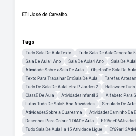
ETI José de Carvalho.
Tags
Tudo Sala De AulaTexto
Tudo Sala De AulaGeografia 
Sala De Aula1 Ano
Sala De Aula4 Ano
Sala De Aula
Atividade Sobre aSala De Aula
ObjetosDe Sala De Aula
Texto Para Trabalhar EmSala De Aula
Tarefas Artesa
Tudo De Sala De AulaLetra P Jardim 2
HalloweenTudo 
ClassE De Aula
AtividadesInfantil 3
Alfabeto Para S
Lutas Tudo De Sala5 Ano Atividades
Simulado De Arte
AtividadesSobre a Quaresma
AtividadesCaminho Da E
Desenhos Para Colorir 1 DIADe Aula
Ef05ge06Atividad
Tudo Sala De Aula1 a 15 Atividade Ligue
Ef69ar13Ativ