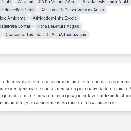
nfantil
AtividadesDIA Da Mulher 2 Ano
AtividadesEnsino Infantil
 Educação Infantil
Atividade DeColorir Volta as Aulas
 Meio Ambiente
AtividadesMinha Escola
idadePara Contar
Ficha DeLeitura Vogais
Quaresma Tudo Sala De AulaAlfabetização
 ao desenvolvimento dos alunos no ambiente escolar, empregan
nexões genuínas e são alimentados por criatividade e paixão. 
a jornada para se tornarem uma geração notável, utilizando abo
ipais instituições acadêmicas do mundo - dsw.aau.edu.et.