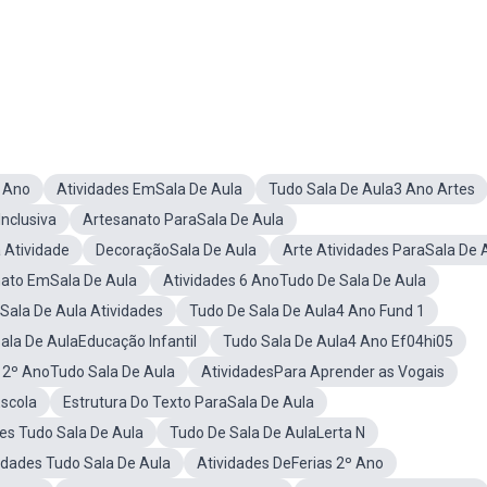
5 Ano
Atividades EmSala De Aula
Tudo Sala De Aula3 Ano Artes
Inclusiva
Artesanato ParaSala De Aula
 Atividade
DecoraçãoSala De Aula
Arte Atividades ParaSala De 
nato EmSala De Aula
Atividades 6 AnoTudo De Sala De Aula
Sala De Aula Atividades
Tudo De Sala De Aula4 Ano Fund 1
ala De AulaEducação Infantil
Tudo Sala De Aula4 Ano Ef04hi05
 2º AnoTudo Sala De Aula
AtividadesPara Aprender as Vogais
scola
Estrutura Do Texto ParaSala De Aula
es Tudo Sala De Aula
Tudo De Sala De AulaLerta N
idades Tudo Sala De Aula
Atividades DeFerias 2º Ano