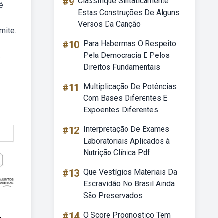
#9
Classifique Sintaticamente
 é
Estas Construções De Alguns
Versos Da Canção
mite.
#10
Para Habermas O Respeito
Pela Democracia E Pelos
.
Direitos Fundamentais
#11
Multiplicação De Potências
Com Bases Diferentes E
Expoentes Diferentes
#12
Interpretação De Exames
Laboratoriais Aplicados à
Nutrição Clínica Pdf
#13
Que Vestígios Materiais Da
Escravidão No Brasil Ainda
São Preservados
#14
O Score Prognostico Tem