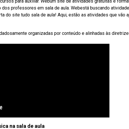
rsos para auxiliar. Webum site de atividades gratuitas e forma
lho dos professores em sala de aula. Webestá buscando atividad
a do site tudo sala de aula! Aqui, estão as atividades que vão a
dadosamente organizadas por conteúdo e alinhadas às diretrize
.
sica na sala de aula