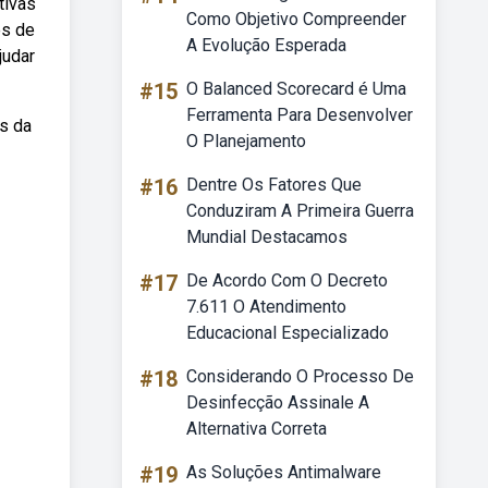
tivas
Como Objetivo Compreender
es de
A Evolução Esperada
judar
#15
O Balanced Scorecard é Uma
Ferramenta Para Desenvolver
s da
O Planejamento
#16
Dentre Os Fatores Que
Conduziram A Primeira Guerra
Mundial Destacamos
#17
De Acordo Com O Decreto
7.611 O Atendimento
Educacional Especializado
#18
Considerando O Processo De
Desinfecção Assinale A
Alternativa Correta
#19
As Soluções Antimalware