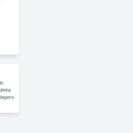
do
Minha
rdagens