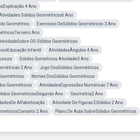
osExplicação 4 Ano
Atividades Sólidos Geométricos6 Ano
ido Geométrico
Exercícios DeSólidos Geométricos 3 Ano
étricosTerceiro Ano
AtividadeSobre OS Sólidos Geométricos
cosEducação Infantil
AtividadesÂngulos 4 Ano
tureza
Solidos Gometricos Atividade3 Ano
ométricas 2 Ano
Jogo DosSólidos Geométricos
 Geométricos
Nomes DosSólidos Geométricos
dos Geométricos
AtividadesExpressões Numéricas 7 Ano
olidos GeometricosSegundo Ano
Geometria2 Ano
idadesDe Alfabetização
Atividade De Figuras ESólidos 2 Ano
ometricosConceito 2 Ano
Plano De Aula SobreSólidos Geométricos