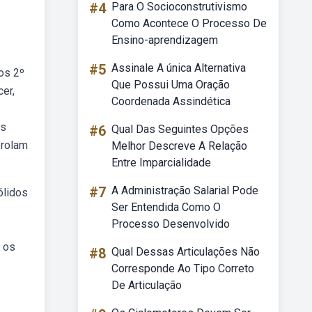
#4
Para O Socioconstrutivismo
Como Acontece O Processo De
Ensino-aprendizagem
#5
Assinale A única Alternativa
os 2º
Que Possui Uma Oração
er,
Coordenada Assindética
es
#6
Qual Das Seguintes Opções
 rolam
Melhor Descreve A Relação
Entre Imparcialidade
#7
A Administração Salarial Pode
ólidos
Ser Entendida Como O
Processo Desenvolvido
 os
#8
Qual Dessas Articulações Não
Corresponde Ao Tipo Correto
De Articulação