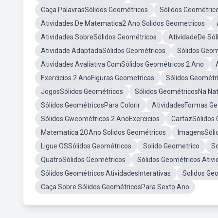
Caça PalavrasSólidos Geométricos
Sólidos Geométric
Atividades De Matematica2 Ano Solidos Geometricos
Atividades SobreSólidos Geométricos
AtividadeDe Sól
Atividade AdaptadaSólidos Geométricos
Sólidos Geom
Atividades Avaliativa ComSólidos Geométricos 2 Ano
Exercicios 2 AnoFiguras Geometricas
Sólidos Geométri
JogosSólidos Geométricos
Sólidos GeométricosNa Na
Sólidos GeométricosPara Colorir
AtividadesFormas Ge
Sólidos Gweométricos 2 AnoExercicios
CartazSólidos
Matematica 2OAno Solidos Geométricos
ImagensSóli
Ligue OSSólidos Geométricos
Solido Geometrico
S
QuatroSólidos Geométricos
Sólidos Geométricos Ativ
Sólidos Geométricos AtividadesInterativas
Solidos Ge
Caça Sobre Sólidos GeométricosPara Sexto Ano