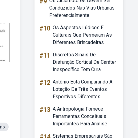
#9
Os Ciclomotores Devem Ser
Conduzidos Nas Vias Urbanas
Preferencialmente
#10
Os Aspectos Lúdicos E
Culturais Que Permeiam As
Diferentes Brincadeiras
#11
Discretos Sinais De
Disfunção Cortical De Caráter
Inespecífico Tem Cura
#12
Antônio Está Comparando A
Lotação De Três Eventos
Esportivos Diferentes
#13
A Antropologia Fornece
Ferramentas Conceituais
Importantes Para Análise
Ano
#14
Sistemas Empresariais São