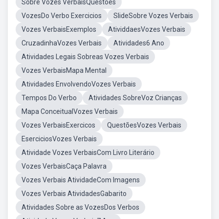
Sobre Vozes VerbaisQuestoes
VozesDo Verbo Exercicios
SlideSobre Vozes Verbais
Vozes VerbaisExemplos
AtividdaesVozes Verbais
CruzadinhaVozes Verbais
Atividades6 Ano
Atividades Legais Sobreas Vozes Verbais
Vozes VerbaisMapa Mental
Atividades EnvolvendoVozes Verbais
Tempos Do Verbo
Atividades SobreVoz Crianças
Mapa ConceitualVozes Verbais
Vozes VerbaisExercicos
QuestõesVozes Verbais
EserciciosVozes Verbais
Atividade Vozes VerbaisCom Livro Literário
Vozes VerbaisCaça Palavra
Vozes Verbais AtividadeCom Imagens
Vozes Verbais AtividadesGabarito
Atividades Sobre as VozesDos Verbos