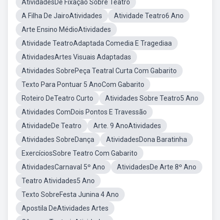
AtividadesDe Fixação Sobre Teatro
A Filha De JairoAtividades
Atividade Teatro6 Ano
Arte Ensino MédioAtividades
Atividade TeatroAdaptada Comedia E Tragediaa
AtividadesArtes Visuais Adaptadas
Atividades SobrePeça Teatral Curta Com Gabarito
Texto Para Pontuar 5 AnoCom Gabarito
Roteiro DeTeatro Curto
Atividades Sobre Teatro5 Ano
Atividades ComDois Pontos E Travessão
AtividadeDe Teatro
Arte. 9 AnoAtividades
Atividades SobreDança
AtividadesDona Baratinha
ExercíciosSobre Teatro Com Gabarito
AtividadesCarnaval 5º Ano
AtividadesDe Arte 8º Ano
Teatro Atividades5 Ano
Texto SobreFesta Junina 4 Ano
Apostila DeAtividades Artes