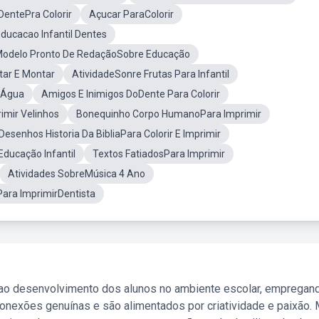
entePra Colorir
Açucar ParaColorir
ducacao Infantil Dentes
odelo Pronto De RedaçãoSobre Educação
ar E Montar
AtividadeSonre Frutas Para Infantil
a Água
Amigos E Inimigos DoDente Para Colorir
imir Velinhos
Bonequinho Corpo HumanoPara Imprimir
Desenhos Historia Da BibliaPara Colorir E Imprimir
Educação Infantil
Textos FatiadosPara Imprimir
Atividades SobreMúsica 4 Ano
ara ImprimirDentista
 ao desenvolvimento dos alunos no ambiente escolar, empregan
nexões genuínas e são alimentados por criatividade e paixão. 