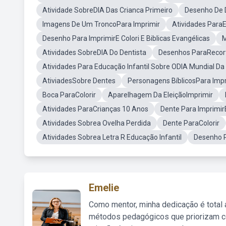
Atividade SobreDIA Das Crianca Primeiro
Desenho De D
Imagens De Um TroncoPara Imprimir
Atividades ParaE
Desenho Para ImprimirE Colori E Biblicas Evangélicas
M
Atividades SobreDIA Do Dentista
Desenhos ParaRecort
Atividades Para Educação Infantil Sobre ODIA Mundial D
AtiviadesSobre Dentes
Personagens BíblicosPara Impr
Boca ParaColorir
Aparelhagem Da EleiçãoImprimir
Atividades ParaCrianças 10 Anos
Dente Para Imprimir
Atividades Sobrea Ovelha Perdida
Dente ParaColorir
Atividades Sobrea Letra R Educação Infantil
Desenho P
Emelie
Como mentor, minha dedicação é total
métodos pedagógicos que priorizam co