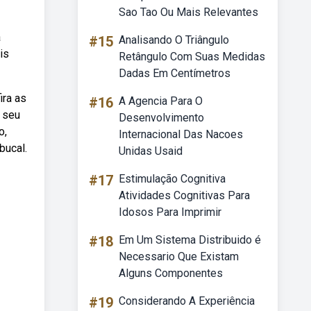
Sao Tao Ou Mais Relevantes
a
#15
Analisando O Triângulo
is
Retângulo Com Suas Medidas
Dadas Em Centímetros
ira as
#16
A Agencia Para O
o seu
Desenvolvimento
o,
Internacional Das Nacoes
bucal.
Unidas Usaid
#17
Estimulação Cognitiva
Atividades Cognitivas Para
Idosos Para Imprimir
#18
Em Um Sistema Distribuido é
Necessario Que Existam
Alguns Componentes
#19
Considerando A Experiência