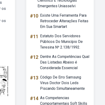
Científico E Tecnologias
es
Emergentes Uniasselvi
r os
#10
Existe Uma Ferramenta Para
r os
Retroceder Alterações Feitas
Em Sua Smartart
#11
Estatuto Dos Servidores
Públicos Do Município De
Teresina Nº 2.138/1992.
#12
Dentre As Competências Qual
Das Listadas Abaixo é
Considerada Essencial
#13
Código De Erro Samsung
Virus Doctor Dois Leds
Piscando Simultaneamente
#14
As Competencias
Comportamentais Soft Skills