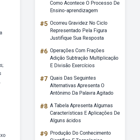
Como Acontece O Processo De
Ensino-aprendizagem
#5
Ocorreu Gravidez No Ciclo
Representado Pela Figura
a
Justifique Sua Resposta
#6
Operações Com Frações
Adição Subtração Multiplicação
s;
E Divisão Exercícios
s
#7
Quais Das Seguintes
.
Alternativas Apresenta O
Antônimo Da Palavra Agitado
#8
A Tabela Apresenta Algumas
Características E Aplicações De
Alguns ácidos
#9
Produção Do Conhecimento
ixo