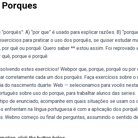
s Porques
orquês”: A) “por que” é usado para explicar razões. B) “porqu
xercícios para praticar o uso dos porquês, se quiser estudar ma
 por quê ou porquê: Quero saber ** estou assim. Foi reprovado 
r quê, porque e porquê:
olvendo estes exercícios! Webpor que, porque, porquê ou por
gar corretamente cada um dos porquês. Faça exercícios sobre o
ria do nascimento duarte. Web — selecionamos para vocês nesta
tuguês sobre uso do porque, para trabalhar alunos das series.
 tipo de enunciado, acompanhe em quais situações se usam os 
s enfrentam na língua portuguesa é com a aplicação dos porquê
s. Webno começo ou final de perguntas, assumindo o sentido d
mation, click the button below.