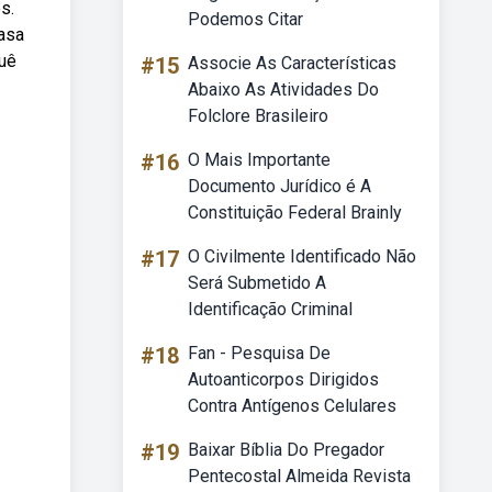
s.
Podemos Citar
casa
quê
#15
Associe As Características
Abaixo As Atividades Do
Folclore Brasileiro
#16
O Mais Importante
Documento Jurídico é A
Constituição Federal Brainly
#17
O Civilmente Identificado Não
Será Submetido A
Identificação Criminal
#18
Fan - Pesquisa De
Autoanticorpos Dirigidos
Contra Antígenos Celulares
#19
Baixar Bíblia Do Pregador
Pentecostal Almeida Revista