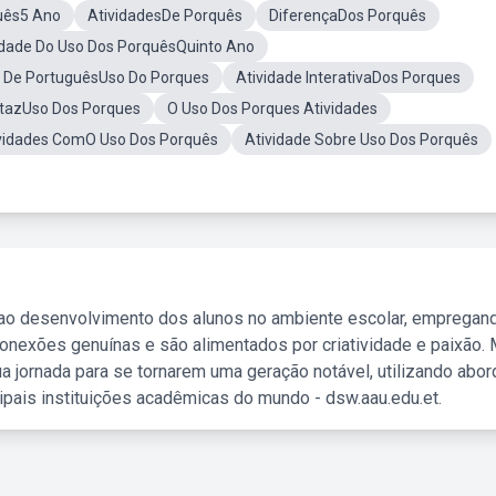
uês5 Ano
AtividadesDe Porquês
DiferençaDos Porquês
idade Do Uso Dos PorquêsQuinto Ano
e De PortuguêsUso Do Porques
Atividade InterativaDos Porques
tazUso Dos Porques
O Uso Dos Porques Atividades
vidades ComO Uso Dos Porquês
Atividade Sobre Uso Dos Porquês
 ao desenvolvimento dos alunos no ambiente escolar, empregan
nexões genuínas e são alimentados por criatividade e paixão. 
a jornada para se tornarem uma geração notável, utilizando abo
ipais instituições acadêmicas do mundo - dsw.aau.edu.et.