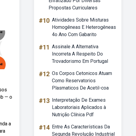
Enfatizado Por Diversas
Propostas Curriculares
#10
Atividades Sobre Misturas
Homogêneas E Heterogêneas
4o Ano Com Gabarito
#11
Assinale A Alternativa
Incorreta A Respeito Do
Trovadorismo Em Portugal
#12
Os Corpos Cetonicos Atuam
Como Reservatorios
Plasmaticos De Acetil-coa
usos
eb — o
#13
Interpretação De Exames
Laboratoriais Aplicados à
Nutrição Clínica Pdf
nda a
#14
Entre As Características Da
ara
Segunda Revolução Industrial