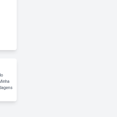
do
Minha
rdagens