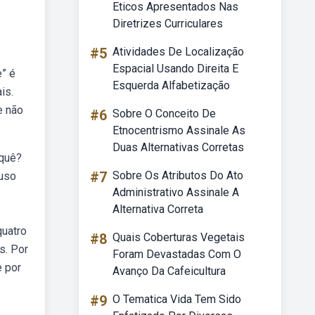
Eticos Apresentados Nas
Diretrizes Curriculares
#5
Atividades De Localização
Espacial Usando Direita E
e” é
Esquerda Alfabetização
is.
e não
#6
Sobre O Conceito De
Etnocentrismo Assinale As
Duas Alternativas Corretas
 quê?
#7
Sobre Os Atributos Do Ato
 uso
Administrativo Assinale A
Alternativa Correta
quatro
#8
Quais Coberturas Vegetais
s. Por
Foram Devastadas Com O
e por
Avanço Da Cafeicultura
#9
O Tematica Vida Tem Sido