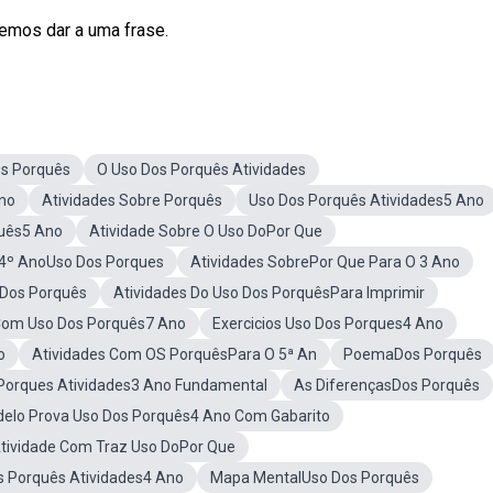
mos dar a uma frase.
s Porquês
O Uso Dos Porquês Atividades
no
Atividades Sobre Porquês
Uso Dos Porquês Atividades5 Ano
quês5 Ano
Atividade Sobre O Uso DoPor Que
 4º AnoUso Dos Porques
Atividades SobrePor Que Para O 3 Ano
aDos Porquês
Atividades Do Uso Dos PorquêsPara Imprimir
Com Uso Dos Porquês7 Ano
Exercicios Uso Dos Porques4 Ano
o
Atividades Com OS PorquêsPara O 5ª An
PoemaDos Porquês
Porques Atividades3 Ano Fundamental
As DiferençasDos Porquês
elo Prova Uso Dos Porquês4 Ano Com Gabarito
tividade Com Traz Uso DoPor Que
s Porquês Atividades4 Ano
Mapa MentalUso Dos Porquês