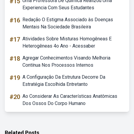
#15
Uma Professora De Quimica Realizou Uma
Experiencia Com Seus Estudantes
#16
Redação O Estigma Associado às Doenças
Mentais Na Sociedade Brasileira
#17
Atividades Sobre Misturas Homogêneas E
Heterogêneas 4o Ano - Acessaber
#18
Agregar Conhecimentos Visando Melhoria
Contínua Nos Processos Internos
#19
A Configuração Da Estrutura Decorre Da
Estratégia Escolhida Entretanto
#20
Ao Considerar As Características Anatômicas
Dos Ossos Do Corpo Humano
Related Posts