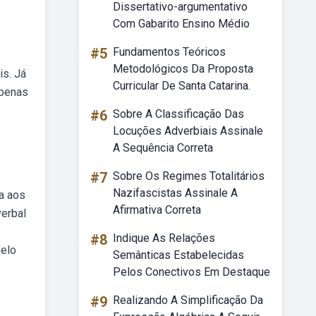
Dissertativo-argumentativo
Com Gabarito Ensino Médio
#5
Fundamentos Teóricos
Metodológicos Da Proposta
is. Já
Curricular De Santa Catarina.
apenas
#6
Sobre A Classificação Das
Locuções Adverbiais Assinale
A Sequência Correta
#7
Sobre Os Regimes Totalitários
Nazifascistas Assinale A
a aos
Afirmativa Correta
verbal
#8
Indique As Relações
delo
Semânticas Estabelecidas
Pelos Conectivos Em Destaque
#9
Realizando A Simplificação Da