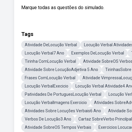
Marque todas as questões do simulado.
Tags
Atividade DeLocução Verbal
Locução Verbal Atividade
Locução Verbal7 Ano
Exemplos DeLocução Verbal
Tirinha ComLocução Verbal
Atividade SobreOS Verbo
Atividade Sobre LocuçãoAdjetiva 5 Ano
TirinhasSobre
Frases ComLocução Verbal
Atividade VimpressaLocuç
Locução VerbalExecicio
Locução Verbal Atividade4 An
Patividades De PortuguesLocução Verbal
Locução Ve
Locução VerbalImagens Exercicio
Atividades SobreAd
Atividades Sobre Locuções Verbais6 Ano
Atividade So
Verbos De Locução3 Ano
Cartaz SobreVerbo Princilpal
Atividade SobreOS Tempos Verbais
Exercicios Locuca