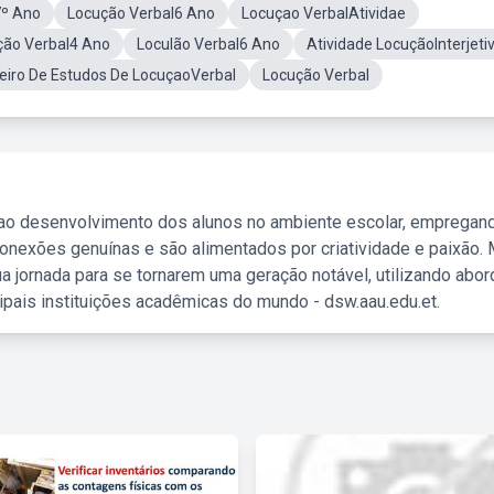
7º Ano
Locução Verbal6 Ano
Locuçao VerbalAtividae
ão Verbal4 Ano
Loculão Verbal6 Ano
Atividade LocuçãoInterjeti
eiro De Estudos De LocuçaoVerbal
Locução Verbal
 ao desenvolvimento dos alunos no ambiente escolar, empregan
nexões genuínas e são alimentados por criatividade e paixão. 
a jornada para se tornarem uma geração notável, utilizando abo
ipais instituições acadêmicas do mundo - dsw.aau.edu.et.