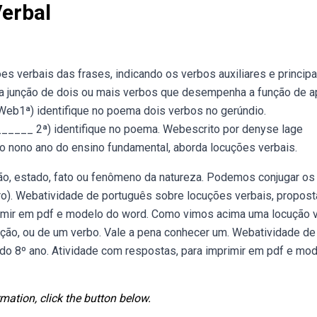
erbal
s verbais das frases, indicando os verbos auxiliares e principa
a junção de dois ou mais verbos que desempenha a função de 
Web1ª) identifique no poema dois verbos no gerúndio.
_ 2ª) identifique no poema. Webescrito por denyse lage
do nono ano do ensino fundamental, aborda locuções verbais.
ão, estado, fato ou fenômeno da natureza. Podemos conjugar os
ro). Webatividade de português sobre locuções verbais, propost
rimir em pdf e modelo do word. Como vimos acima uma locução 
ção, ou de um verbo. Vale a pena conhecer um. Webatividade de
 do 8º ano. Atividade com respostas, para imprimir em pdf e mo
mation, click the button below.