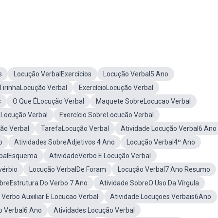
s
Locução VerbalExercícios
Locução Verbal5 Ano
TirinhaLocução Verbal
ExercícioLocução Verbal
s
O Que ÉLocução Verbal
Maquete SobreLocucao Verbal
 Locução Verbal
Exercício SobreLocucão Verbal
ão Verbal
TarefaLocução Verbal
Atividade Locução Verbal6 Ano
o
Atividades SobreAdjetivos 4 Ano
Locução Verbal4º Ano
rbalEsquema
AtividadeVerbo E Locução Verbal
vérbio
Locução VerbalDe Foram
Locução Verbal7 Ano Resumo
breEstrutura Do Verbo 7 Ano
Atividade SobreO Uso Da Vírgula
 Verbo Auxiliar E Locucao Verbal
Atividade Locuçoes Verbais6Ano
o Verbal6 Ano
Atividades Locução Verbal