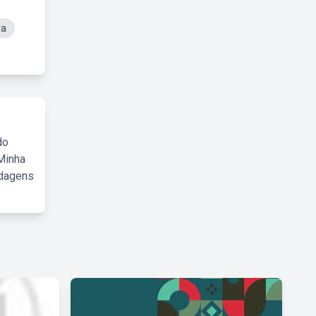
va
do
Minha
rdagens