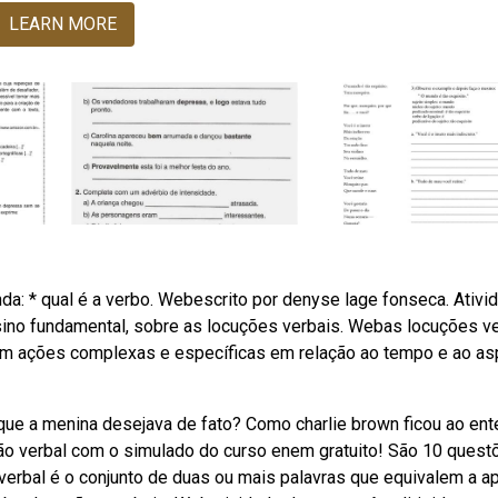
LEARN MORE
nda: * qual é a verbo. Webescrito por denyse lage fonseca. Ativi
sino fundamental, sobre as locuções verbais. Webas locuções v
m ações complexas e específicas em relação ao tempo e ao as
que a menina desejava de fato? Como charlie brown ficou ao ent
ão verbal com o simulado do curso enem gratuito! São 10 quest
verbal é o conjunto de duas ou mais palavras que equivalem a a