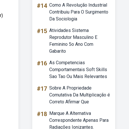
#14
Como A Revolução Industrial
Contribuiu Para O Surgimento
r)
Da Sociologia
#15
Atividades Sistema
Reprodutor Masculino E
Feminino 5o Ano Com
Gabarito
#16
As Competencias
Comportamentais Soft Skills
Sao Tao Ou Mais Relevantes
#17
Sobre A Propriedade
Comutativa Da Multiplicação é
Correto Afirmar Que
#18
Marque A Alternativa
Correspondente Apenas Para
Radiações Ionizantes.