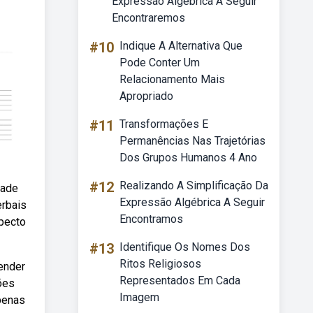
Expressão Algébrica A Seguir
Encontraremos
#10
Indique A Alternativa Que
Pode Conter Um
Relacionamento Mais
Apropriado
#11
Transformações E
Permanências Nas Trajetórias
Dos Grupos Humanos 4 Ano
#12
Realizando A Simplificação Da
dade
Expressão Algébrica A Seguir
erbais
Encontramos
pecto
#13
Identifique Os Nomes Dos
Ritos Religiosos
ender
Representados Em Cada
ões
Imagem
penas