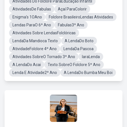
Atividades Do Folclore ParaEducação Infantil
AtividadesDe Fabulas
Açaí ParaColorir
Enigma's 1OAno
Folclore BrasileiroLendas Atividades
Lendas ParaO 6º Ano
Fabulas3º Ano
Atividades Sobre LendasFolclóricas
LendaDa Mandioca Texto
A LendaDo Boto
AtividadeFolclore 4º Ano
LendaDa Pascoa
Atividades SobreO Tornado 3º Ano
IaraLenda
A LendaDo Acai
Texto SobreO Folclore 5º Ano
Lenda E Atividade2º Ano
A LendaDo Bumba Meu Boi