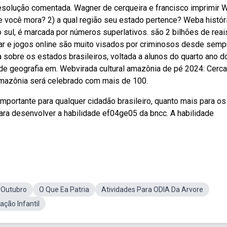
resolução comentada. Wagner de cerqueira e francisco imprimir 
 você mora? 2) a qual região seu estado pertence? Weba histór
 do sul, é marcada por números superlativos. são 2 bilhões de rea
ar e jogos online são muito visados por criminosos desde sempr
 sobre os estados brasileiros, voltada a alunos do quarto ano d
de geografia em. Webvirada cultural amazônia de pé 2024: Cerc
amazônia será celebrado com mais de 100.
mportante para qualquer cidadão brasileiro, quanto mais para os
ara desenvolver a habilidade ef04ge05 da bncc. A habilidade
eOutubro
O Que Ea Patria
Atividades Para ODIA Da Arvore
ção Infantil