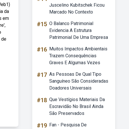
Web1)
Juscelino Kubitschek Ficou
ia da
Marcado No Contexto
is em
#15
O Balanco Patrimonial
e',
Evidencia A Estrutura
o
Patrimonial De Uma Empresa
a de
#16
Muitos Impactos Ambientais
Trazem Consequências
Graves E Algumas Vezes
#17
As Pessoas De Qual Tipo
Sanguíneo São Consideradas
Doadores Universais
#18
Que Vestígios Materiais Da
Escravidão No Brasil Ainda
São Preservados
#19
Fan - Pesquisa De