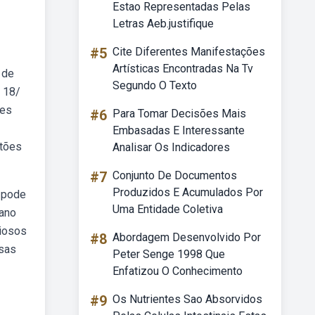
Estao Representadas Pelas
Letras Aeb.justifique
#5
Cite Diferentes Manifestações
Artísticas Encontradas Na Tv
 de
Segundo O Texto
 18/
tes
#6
Para Tomar Decisões Mais
Embasadas E Interessante
stões
Analisar Os Indicadores
#7
Conjunto De Documentos
Produzidos E Acumulados Por
ê pode
Uma Entidade Coletiva
 ano
diosos
#8
Abordagem Desenvolvido Por
osas
Peter Senge 1998 Que
Enfatizou O Conhecimento
#9
Os Nutrientes Sao Absorvidos