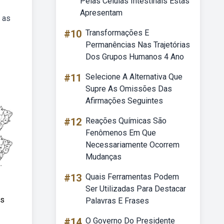
Pelas Celulas Intestinais Estas
Apresentam
 as
#10
Transformações E
Permanências Nas Trajetórias
Dos Grupos Humanos 4 Ano
#11
Selecione A Alternativa Que
Supre As Omissões Das
Afirmações Seguintes
#12
Reações Químicas São
Fenômenos Em Que
Necessariamente Ocorrem
Mudanças
#13
Quais Ferramentas Podem
Ser Utilizadas Para Destacar
os
Palavras E Frases
#14
O Governo Do Presidente