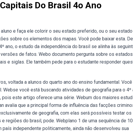
Capitais Do Brasil 4o Ano
uno e faça ele colorir o seu estado preferido, ou o seu estado
estões sobre os elementos dos mapas. Você pode baixar esta. De
4º ano, o estudo da independência do brasil se alinha às seguin
es versões de fatos. Webo documento pergunta sobre os estados
itais e siglas. Ele também pede para o estudante responder que
ros, voltada a alunos do quarto ano do ensino fundamental. Voc
el. Webse você está buscando atividades de geografia para o 4º
to, pois este artigo oferece uma série. Webum dos maiores estu
an avalia que a principal forma de influência das facções crimin
exclusivamente de geografia, com elas será possíveis testar os
 e regiões do brasil, pode. Webplano 1 de uma sequência de 10
m país independente politicamente, ainda não desenvolveu sua