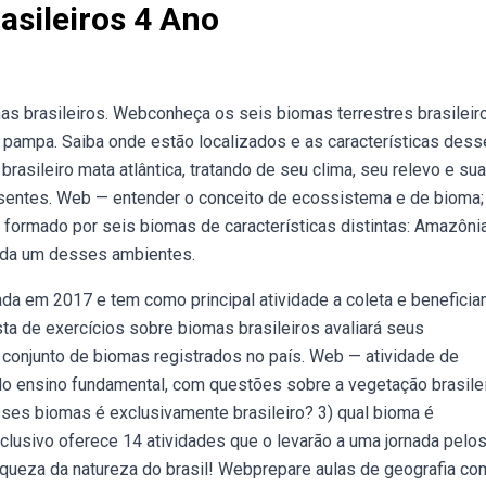
asileiros 4 Ano
mas brasileiros. Webconheça os seis biomas terrestres brasileir
 e pampa. Saiba onde estão localizados e as características dess
rasileiro mata atlântica, tratando de seu clima, seu relevo e sua
esentes. Web — entender o conceito de ecossistema e de bioma;
formado por seis biomas de características distintas: Amazônia
 Cada um desses ambientes.
ada em 2017 e tem como principal atividade a coleta e benefici
sta de exercícios sobre biomas brasileiros avaliará seus
 conjunto de biomas registrados no país. Web — atividade de
 do ensino fundamental, com questões sobre a vegetação brasilei
ses biomas é exclusivamente brasileiro? 3) qual bioma é
usivo oferece 14 atividades que o levarão a uma jornada pelo
iqueza da natureza do brasil! Webprepare aulas de geografia co