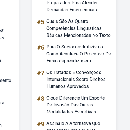
Preparados Para Atender
Demandas Emergenciais
#5
Quais São As Quatro
Competências Linguísticas
os:
Básicas Mencionadas No Texto
es.
#6
Para O Socioconstrutivismo
Como Acontece O Processo De
,
Ensino-aprendizagem
#7
Os Tratados E Convenções
Internacionais Sobre Direitos
amento
Humanos Aprovados
#8
O'que Diferencia Um Esporte
ra.
De Invasão Das Outras
Modalidades Esportivas
s
#9
Assinale A Alternativa Que
m