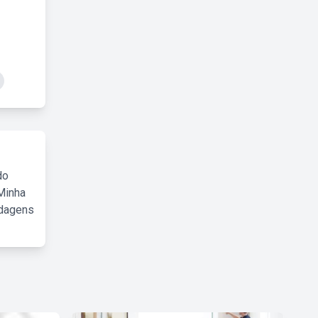
do
Minha
rdagens