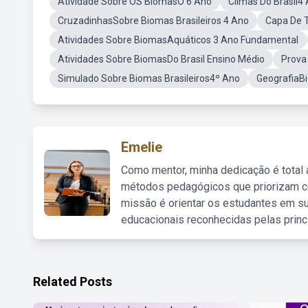
Atividade Sobre OS BiomasO 6 Ano
Climas Do Brasil4
CruzadinhasSobre Biomas Brasileiros 4 Ano
Capa De T
Atividades Sobre BiomasAquáticos 3 Ano Fundamental
Atividades Sobre BiomasDo Brasil Ensino Médio
Prova
Simulado Sobre Biomas Brasileiros4º Ano
GeografiaBi
Emelie
Como mentor, minha dedicação é total
métodos pedagógicos que priorizam co
missão é orientar os estudantes em su
educacionais reconhecidas pelas princ
Related Posts