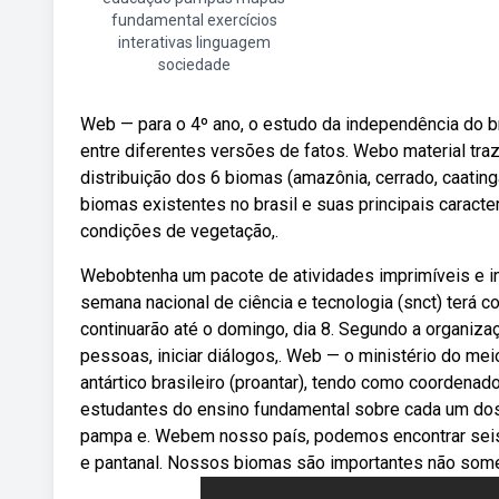
fundamental exercícios
interativas linguagem
sociedade
Web — para o 4º ano, o estudo da independência do br
entre diferentes versões de fatos. Webo material tr
distribuição dos 6 biomas (amazônia, cerrado, caatinga
biomas existentes no brasil e suas principais caracter
condições de vegetação,.
Webobtenha um pacote de atividades imprimíveis e int
semana nacional de ciência e tecnologia (snct) terá 
continuarão até o domingo, dia 8. Segundo a organizaç
pessoas, iniciar diálogos,. Web — o ministério do m
antártico brasileiro (proantar), tendo como coordenad
estudantes do ensino fundamental sobre cada um dos 
pampa e. Webem nosso país, podemos encontrar seis t
e pantanal. Nossos biomas são importantes não some