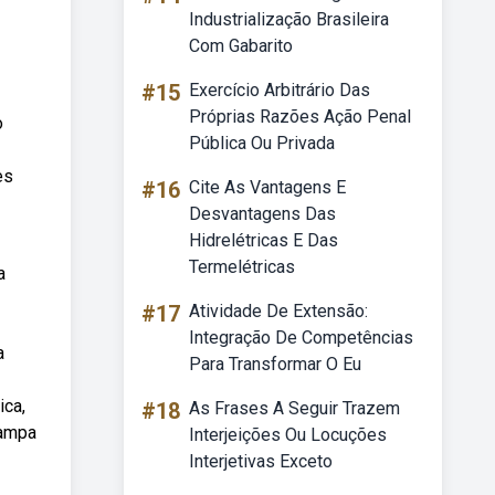
Industrialização Brasileira
Com Gabarito
#15
Exercício Arbitrário Das
Próprias Razões Ação Penal
o
Pública Ou Privada
es
#16
Cite As Vantagens E
Desvantagens Das
Hidrelétricas E Das
Termelétricas
a
#17
Atividade De Extensão:
Integração De Competências
a
Para Transformar O Eu
ica,
#18
As Frases A Seguir Trazem
pampa
Interjeições Ou Locuções
Interjetivas Exceto