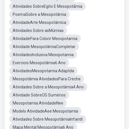
Atividades SobreEgito E Mesopotâmia
PoemaSobre a Mesopotâmia
AtividadeArte Mesopotâmica
Atividades Sobre asMúmias
AtividadePara Colorir Mesopotamia
Atividade MesopotâmiaCompletar
AtividadesInclusiva Mesopotamia
Exercicio Mesopotâmia6 Ano
AtividadesMesopotamia Adaptda
Mesopotâmia AtividadesPara Creche
Atividades Sobre a Mesopotâmia4 Ano
Atividade SobreOS Sumérios
Mesopotamia AtividadeNee
Modelo AtividadeAee Mesopotamia
Atividades Sobre MesopotâmiaInfantil
Mapa Mental Mesopotâmia6 Ano