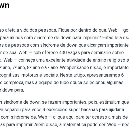
own
 afeta a vida das pessoas. Fique por dentro do que. Web — gos
para alunos com síndrome de down para imprimir? Então leia es
los de pessoas com síndrome de down que alcançam importante
ipar de sua. Web — cpb oferece 430 vagas para seminário sobre
. Web — conheça uma excelente atividade de ensino religioso 
 ano, 7º ano, 8º ano e 9º ano. Webpensando nisso, é importante
ognitivas, motoras e sociais. Neste artigo, apresentaremos 6
a é complexa, mas a equipe do tudo educa selecionou algumas
e down para.
om síndrome de down se fazem importantes, pois, estimulam que
 separou para você 9 exercícios super bacanas para ajudar a
a com síndrome de. Web — clique aqui para ter acesso a mais de
as para imprimir. Além disso, a matemática pode ser. Web — ne