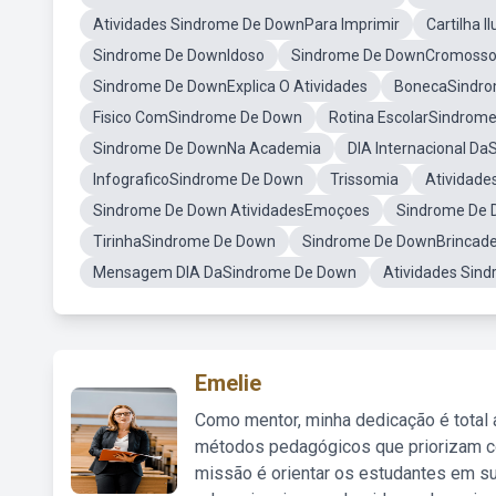
Atividades Sindrome De DownPara Imprimir
Cartilha 
Sindrome De DownIdoso
Sindrome De DownCromoss
Sindrome De DownExplica O Atividades
BonecaSindr
Fisico ComSindrome De Down
Rotina EscolarSindrom
Sindrome De DownNa Academia
DIA Internacional D
InfograficoSindrome De Down
Trissomia
Atividade
Sindrome De Down AtividadesEmoçoes
Sindrome De 
TirinhaSindrome De Down
Sindrome De DownBrincade
Mensagem DIA DaSindrome De Down
Atividades Sin
Emelie
Como mentor, minha dedicação é total
métodos pedagógicos que priorizam co
missão é orientar os estudantes em su