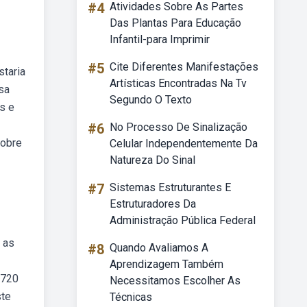
#4
Atividades Sobre As Partes
Das Plantas Para Educação
Infantil-para Imprimir
#5
Cite Diferentes Manifestações
taria
Artísticas Encontradas Na Tv
sa
Segundo O Texto
s e
#6
No Processo De Sinalização
sobre
Celular Independentemente Da
Natureza Do Sinal
#7
Sistemas Estruturantes E
Estruturadores Da
Administração Pública Federal
 as
#8
Quando Avaliamos A
Aprendizagem Também
 720
Necessitamos Escolher As
ste
Técnicas