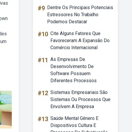
ivas
#9
Dentre Os Principais Potenciais
Estressores No Trabalho
down
Podemos Destacar
#10
Cite Alguns Fatores Que
ades
Favoreceram A Expansão Do
 um
Comércio Internacional
#11
As Empresas De
Desenvolvimento De
Software Possuem
Diferentes Processos
#12
Sistemas Empresariais São
Sistemas Ou Processos Que
Envolvem A Empresa
#13
Saúde Mental Gênero E
Dispositivos Cultura E