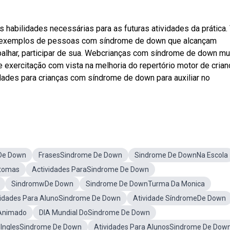
abilidades necessárias para as futuras atividades da prática.
s exemplos de pessoas com síndrome de down que alcançam
balhar, participar de sua. Webcrianças com síndrome de down mu
exercitação com vista na melhoria do repertório motor de cria
dades para crianças com síndrome de down para auxiliar no
De Down
FrasesSindrome De Down
Sindrome De DownNa Escola
ntomas
Actividades ParaSindrome De Down
SindromwDe Down
Sindrome De DownTurma Da Monica
vidades Para AlunoSindrome De Down
Atividade SíndromeDe Down
Animado
DIA Mundial DoSindrome De Down
s InglesSindrome De Down
Atividades Para AlunosSindrome De Dow