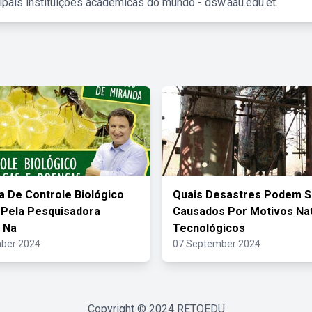
ipais instituições acadêmicas do mundo - dsw.aau.edu.et.
a De Controle Biológico
Quais Desastres Podem S
a Pela Pesquisadora
Causados Por Motivos Nat
 Na
Tecnológicos
ber 2024
07 September 2024
Copyright © 2024
RETOEDU