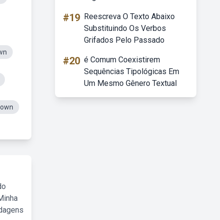
#19
Reescreva O Texto Abaixo
Substituindo Os Verbos
Grifados Pelo Passado
wn
#20
é Comum Coexistirem
Sequências Tipológicas Em
Um Mesmo Gênero Textual
Down
do
Minha
rdagens