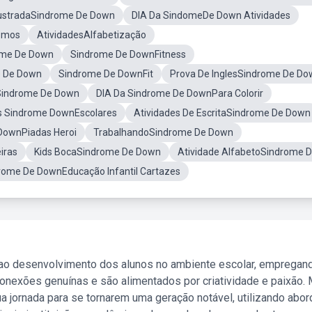
IlustradaSindrome De Down
DIA Da SindomeDe Down Atividades
omos
AtividadesAlfabetização
ome De Down
Sindrome De DownFitness
e De Down
Sindrome De DownFit
Prova De InglesSindrome De Do
aSindrome De Down
DIA Da Sindrome De DownPara Colorir
s Sindrome DownEscolares
Atividades De EscritaSindrome De Down
DownPiadas Heroi
TrabalhandoSindrome De Down
iras
Kids BocaSindrome De Down
Atividade AlfabetoSindrome 
drome De DownEducação Infantil Cartazes
 ao desenvolvimento dos alunos no ambiente escolar, empregan
nexões genuínas e são alimentados por criatividade e paixão. 
a jornada para se tornarem uma geração notável, utilizando abo