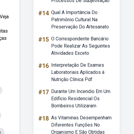
Processos De Subjetivação
#14
Qual A Importância Do
 Veja
Patrimônio Cultural Na
Preservação Do Artesanato
itas
nças
#15
O Correspondente Bancário
Pode Realizar As Seguintes
Atividades Exceto
#16
Interpretação De Exames
Laboratoriais Aplicados à
Nutrição Clínica Pdf
#17
Durante Um Incendio Em Um
Edificio Residencial Os
Bombeiros Utilizaram
#18
As Vitaminas Desempenham
Diferentes Funções No
Organismo E São Obtidas
n