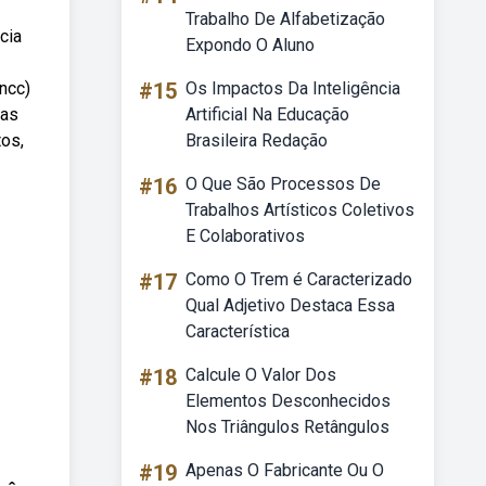
Trabalho De Alfabetização
cia
Expondo O Aluno
ncc)
#15
Os Impactos Da Inteligência
das
Artificial Na Educação
tos,
Brasileira Redação
#16
O Que São Processos De
Trabalhos Artísticos Coletivos
E Colaborativos
#17
Como O Trem é Caracterizado
Qual Adjetivo Destaca Essa
Característica
#18
Calcule O Valor Dos
Elementos Desconhecidos
Nos Triângulos Retângulos
#19
Apenas O Fabricante Ou O