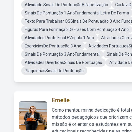
Atividade Sinais De PontuaçãoAlfabetização
Cartaz D
Sinais De Pontuação 1 AnoFundamental Letra De Forma
Texto Para Trabalhar OSSinais De Pontuação 3 Ano Fund
Figuras Para Formação DeFrases Com Pontuação 4 Ano
Atividades Ponto Final EVirgula 1 Ano
Atividades Com 
ExercíciosDe Pontuação 3 Ano
Atividades PortuguesS
Sinais De Pontuação 3 AnoFundamental
Sinais De Po
Atividades DivertidasSinais De Pontuação
Atividade D
PlaquinhasSinais De Pontuação
Emelie
Como mentor, minha dedicação é total
métodos pedagógicos que priorizam co
missão é orientar os estudantes em su
educacionais reconhecidas pelas princ