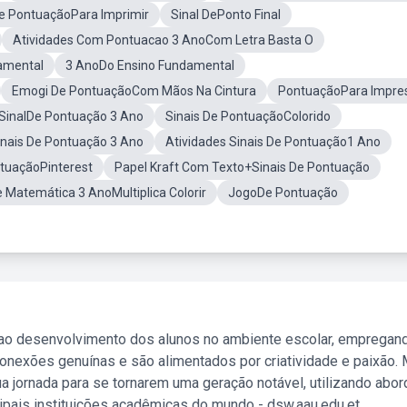
e PontuaçãoPara Imprimir
Sinal DePonto Final
Atividades Com Pontuacao 3 AnoCom Letra Basta O
amental
3 AnoDo Ensino Fundamental
Emogi De PontuaçãoCom Mãos Na Cintura
PontuaçãoPara Impre
SinalDe Pontuação 3 Ano
Sinais De PontuaçãoColorido
inais De Pontuação 3 Ano
Atividades Sinais De Pontuação1 Ano
ntuaçãoPinterest
Papel Kraft Com Texto+Sinais De Pontuação
e Matemática 3 AnoMultiplica Colorir
JogoDe Pontuação
 ao desenvolvimento dos alunos no ambiente escolar, empregan
nexões genuínas e são alimentados por criatividade e paixão. 
a jornada para se tornarem uma geração notável, utilizando abo
ipais instituições acadêmicas do mundo - dsw.aau.edu.et.