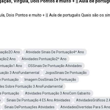
ação, Vírgula, Dois Pontos e muito + || Aula de portug
ula, Dois Pontos e muito + || Aula de português Quais são os sin
tuação2O Ano
Atividade Sinais De Pontuação4º Ano
uação2 Ano
Atividades Pontuação2º Ano
Pontuação1 Ano
OSSinais De Pontuação Atividades
ntuação 3 AnoFundamental
JogosSinais De Pontuação
De Pontuação
Imagem DosSinais De Pontuação
ades Sobre Pontuação 3 AnoFundamental
De Pontuação
Atividades Pontuação 3 AnoCom Gabarito
o
Sinais De Pontuação 4 E5 Ano Atividades
AtividadesGráficos 2
Sinais DePontuações Atividades
AtividadesDivertidas Para 5 An