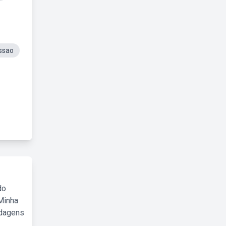
ssao
do
Minha
rdagens