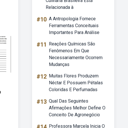
Culinária Brasileira Está
Relacionada à
#10
A Antropologia Fornece
Ferramentas Conceituais
Importantes Para Análise
#11
Reações Químicas São
Fenômenos Em Que
Necessariamente Ocorrem
Mudanças
#12
Muitas Flores Produzem
Néctar E Possuem Pétalas
Coloridas E Perfumadas
a
#13
Qual Das Seguintes
Afirmações Melhor Define O
Conceito De Agronegócio
#14
Professora Marcela Inicia O