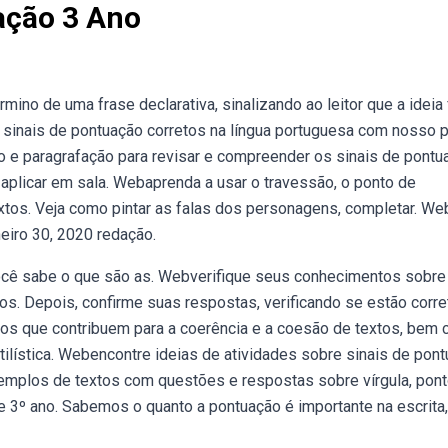
ação 3 Ano
mino de uma frase declarativa, sinalizando ao leitor que a ideia 
s sinais de pontuação corretos na língua portuguesa com nosso 
o e paragrafação para revisar e compreender os sinais de pontu
 aplicar em sala. Webaprenda a usar o travessão, o ponto de
extos. Veja como pintar as falas dos personagens, completar. W
eiro 30, 2020 redação.
Você sabe o que são as. Webverifique seus conhecimentos sobre
os. Depois, confirme suas respostas, verificando se estão corre
icos que contribuem para a coerência e a coesão de textos, bem
ística. Webencontre ideias de atividades sobre sinais de pon
xemplos de textos com questões e respostas sobre vírgula, pont
3º ano. Sabemos o quanto a pontuação é importante na escrita,