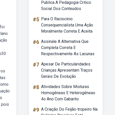
Publica A Pedagogia Critico
Social Dos Conteudos
#5
Para O Raciocinio
Consequencialista Uma Ação
foi
Moralmente Correta E Aceita
plano
ação
#6
Assinale A Alternativa Que
Completa Correta E
eb30
Respectivamente As Lacunas
#7
Apesar De Particularidades
Crianças Apresentam Traços
 os
Gerais De Evolução
tas
 como
#8
Atividades Sobre Misturas
tuação
Homogêneas E Heterogêneas
o.
4o Ano Com Gabarito
 pois
#9
A Criação Do Feijão-tropeiro Na