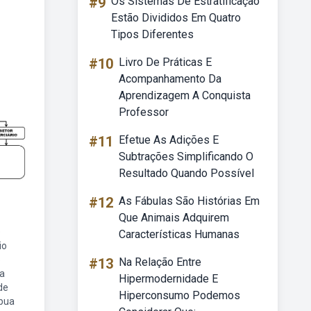
#9
Os Sistemas De Estratificação
Estão Divididos Em Quatro
Tipos Diferentes
#10
Livro De Práticas E
Acompanhamento Da
Aprendizagem A Conquista
Professor
#11
Efetue As Adições E
Subtrações Simplificando O
Resultado Quando Possível
#12
As Fábulas São Histórias Em
Que Animais Adquirem
e
Características Humanas
io
o
#13
Na Relação Entre
a
Hipermodernidade E
de
Hiperconsumo Podemos
ibua