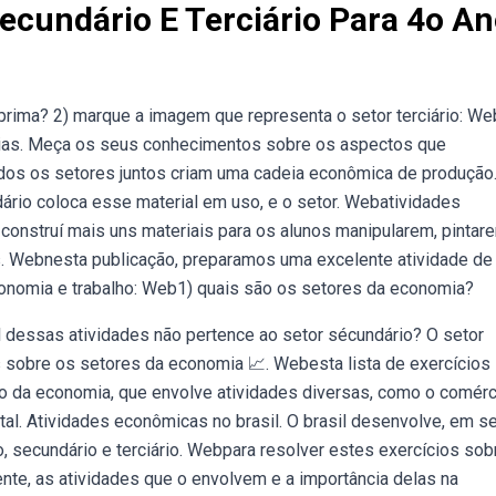
Secundário E Terciário Para 4o A
prima? 2) marque a imagem que representa o setor terciário: We
árias. Meça os seus conhecimentos sobre os aspectos que
dos os setores juntos criam uma cadeia econômica de produção
ndário coloca esse material em uso, e o setor. Webatividades
 construí mais uns materiais para os alunos manipularem, pintar
des. Webnesta publicação, preparamos uma excelente atividade de
conomia e trabalho: Web1) quais são os setores da economia?
al dessas atividades não pertence ao setor sécundário? O setor
s sobre os setores da economia 📈. Webesta lista de exercícios
io da economia, que envolve atividades diversas, como o comérc
al. Atividades econômicas no brasil. O brasil desenvolve, em s
o, secundário e terciário. Webpara resolver estes exercícios sob
ente, as atividades que o envolvem e a importância delas na