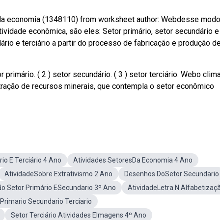
s da economia (1348110) from worksheet author: Webdesse modo
ividade econômica, são eles: Setor primário, setor secundário e
ário e terciário a partir do processo de fabricação e produção d
 primário. ( 2 ) setor secundário. ( 3 ) setor terciário. Webo clim
xtração de recursos minerais, que contempla o setor econômico
io E Terciário 4 Ano
Atividades SetoresDa Economia 4 Ano
AtividadeSobre Extrativismo 2 Ano
Desenhos DoSetor Secundario
ão Setor Primário ESecundario 3º Ano
AtividadeLetra N Alfabetizaç
Primario Secundario Terciario
Setor Terciário Atividades EImagens 4º Ano