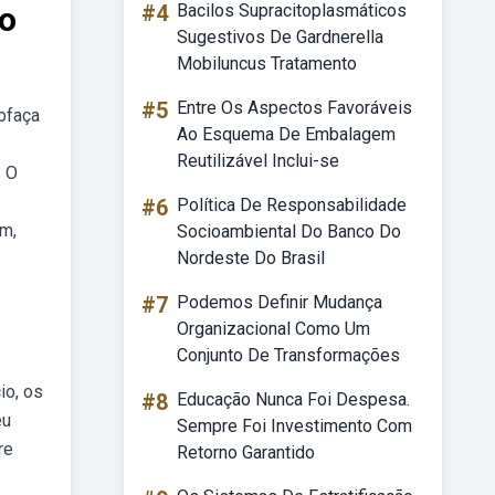
no
#4
Bacilos Supracitoplasmáticos
Sugestivos De Gardnerella
Mobiluncus Tratamento
#5
Entre Os Aspectos Favoráveis
bfaça
Ao Esquema De Embalagem
Reutilizável Inclui-se
. O
#6
Política De Responsabilidade
em,
Socioambiental Do Banco Do
Nordeste Do Brasil
#7
Podemos Definir Mudança
Organizacional Como Um
Conjunto De Transformações
io, os
#8
Educação Nunca Foi Despesa.
eu
Sempre Foi Investimento Com
re
Retorno Garantido