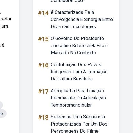
Considerar Que:
,
#14
é Caracterizada Pela
 setor
Convergência E Sinergia Entre
e um
Diversas Tecnologias
#15
O Governo Do Presidente
a é
Juscelino Kubitschek Ficou
Marcado No Contexto
#16
Contribuição Dos Povos
Indígenas Para A Formação
Da Cultura Brasileira
#17
Artroplastia Para Luxação
Recidivante Da Articulação
Temporomandibular
ão
#18
Selecione Uma Sequência
Protagonizada Por Um Dos
Personagens Do Filme