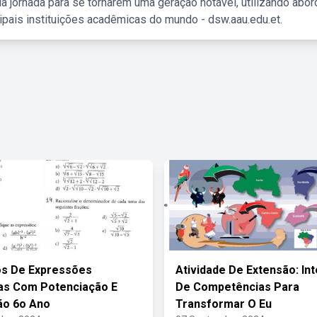
a jornada para se tornarem uma geração notável, utilizando abo
ipais instituições acadêmicas do mundo - dsw.aau.edu.et.
os De Expressões
Atividade De Extensão: In
as Com Potenciação E
De Competências Para
ão 6o Ano
Transformar O Eu