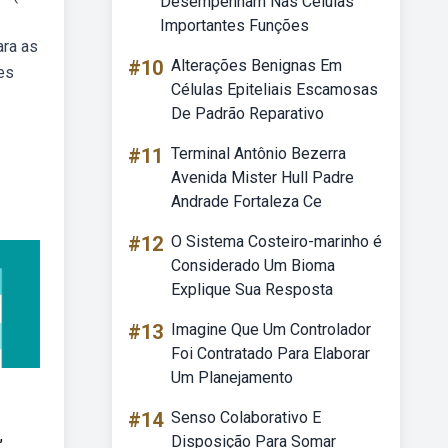
Desempenham Nas Células
Importantes Funções
ara as
#10
Alterações Benignas Em
es
Células Epiteliais Escamosas
De Padrão Reparativo
#11
Terminal Antônio Bezerra
Avenida Mister Hull Padre
Andrade Fortaleza Ce
#12
O Sistema Costeiro-marinho é
Considerado Um Bioma
Explique Sua Resposta
#13
Imagine Que Um Controlador
Foi Contratado Para Elaborar
Um Planejamento
#14
Senso Colaborativo E
,
Disposição Para Somar