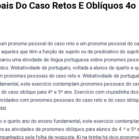
ais Do Caso Retos E Oblíquos 4o
, um pronome pessoal do caso reto e um pronome pessoal do c
ueles que têm a função de sujeito ou de predicativo do sujeito
reparou uma atividade de língua portuguesa sobre pronomes pess
dos. Webatividade de português, voltada a alunos de quarto e q
am pronomes pessoais do caso reto e. Webatividade de portuguê
undamental, este exercício contemplam pronomes pessoais do ca
do caso oblíquo para 4º e 5º ano. Exercício com cruzadinha dos
tividades com pronomes pessoais do caso reto e do caso oblíq
tal.
to e quinto ano do ensino fundamental, este exercício contempl
a as atividades de pronomes oblíquos para alunos do 4. º e 5º 
panhados pela folha de resposta. A) na tirinha há dois pronom