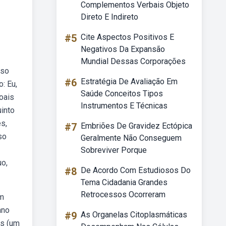
Complementos Verbais Objeto
Direto E Indireto
#5
Cite Aspectos Positivos E
Negativos Da Expansão
Mundial Dessas Corporações
aso
#6
Estratégia De Avaliação Em
: Eu,
Saúde Conceitos Tipos
oais
Instrumentos E Técnicas
uinto
s,
#7
Embriões De Gravidez Ectópica
so
Geralmente Não Conseguem
Sobreviver Porque
uo,
#8
De Acordo Com Estudiosos Do
Tema Cidadania Grandes
Retrocessos Ocorreram
am
ano
#9
As Organelas Citoplasmáticas
es (um