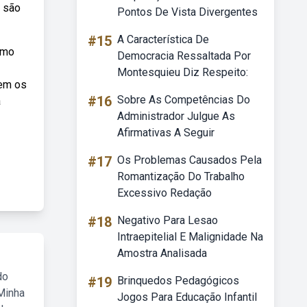
s são
Pontos De Vista Divergentes
#15
A Característica De
omo
Democracia Ressaltada Por
Montesquieu Diz Respeito:
uem os
#16
Sobre As Competências Do
a
Administrador Julgue As
Afirmativas A Seguir
#17
Os Problemas Causados Pela
Romantização Do Trabalho
Excessivo Redação
#18
Negativo Para Lesao
Intraepitelial E Malignidade Na
Amostra Analisada
do
#19
Brinquedos Pedagógicos
Minha
Jogos Para Educação Infantil