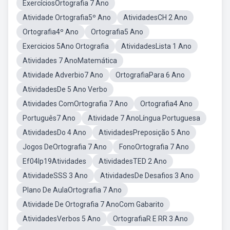
ExercíciosOrtografia 7 Ano
Atividade Ortografia5º Ano
AtividadesCH 2 Ano
Ortografia4º Ano
Ortografia5 Ano
Exercicios 5Ano Ortografia
AtividadesLista 1 Ano
Atividades 7 AnoMatemática
Atividade Adverbio7 Ano
OrtografiaPara 6 Ano
AtividadesDe 5 Ano Verbo
Atividades ComOrtografia 7 Ano
Ortografia4 Ano
Português7 Ano
Atividade 7 AnoLíngua Portuguesa
AtividadesDo 4 Ano
AtividadesPreposição 5 Ano
Jogos DeOrtografia 7 Ano
FonoOrtografia 7 Ano
Ef04lp19Atividades
AtividadesTED 2 Ano
AtividadeSSS 3 Ano
AtividadesDe Desafios 3 Ano
Plano De AulaOrtografia 7 Ano
Atividade De Ortografia 7 AnoCom Gabarito
AtividadesVerbos 5 Ano
OrtografiaR E RR 3 Ano