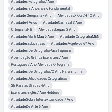
Atividades Fotografia7 Ano
Atividades 3 AnoEnsino Fundamental
Atividade Geografia7 Ano
AtividadesX Ou CH 4O Ano
Atividade4 Anos
AtividadeCarnaval 3 Ano
OrtografiaP B
AtividadesLegais 2 Ano
AtividadesMal E Mau 5 Ano
Atividade OrtografiaMEN
AtividadesEducativas
AtividadesAdjetivos 6º Ano
Atividades De OrtografiaPara Imprimir
Acentuação Gráfica Exercícios7 Ano
Portugues7 Ano Atividade Ortografia
Atividades De Ortografia7O Ano Para Imprimir
AtividadesDificuldades Ortograficas
SE Pare as Sílabas 4Ano
Exercícios Inglês7 Ano Hobbies
AtividadeSobre Intertextualidade 7 Ano
AtividadeDe Arte 6 Ano