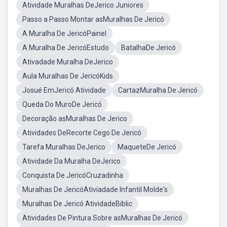
Atividade Muralhas DeJerico Juniores
Passo a Passo Montar asMuralhas De Jericó
A Muralha De JericóPainel
A Muralha De JericóEstudo
BatalhaDe Jericó
Ativadade Muralha DeJerico
Aula Muralhas De JericóKids
Josué EmJericó Atividade
CartazMuralha De Jericó
Queda Do MuroDe Jericó
Decoração asMuralhas De Jerico
Atividades DeRecorte Cego De Jericó
Tarefa Muralhas DeJerico
MaqueteDe Jericó
Atividade Da Muralha DeJerico
Conquista De JericóCruzadinha
Muralhas De JericóAtiviadade Infantil Molde's
Muralhas De Jericó AtividadeBiblic
Atividades De Pintura Sobre asMuralhas De Jericó