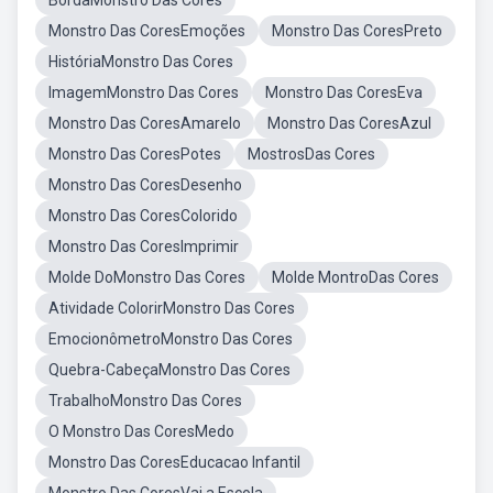
BordaMonstro Das Cores
Monstro Das CoresEmoções
Monstro Das CoresPreto
HistóriaMonstro Das Cores
ImagemMonstro Das Cores
Monstro Das CoresEva
Monstro Das CoresAmarelo
Monstro Das CoresAzul
Monstro Das CoresPotes
MostrosDas Cores
Monstro Das CoresDesenho
Monstro Das CoresColorido
Monstro Das CoresImprimir
Molde DoMonstro Das Cores
Molde MontroDas Cores
Atividade ColorirMonstro Das Cores
EmocionômetroMonstro Das Cores
Quebra-CabeçaMonstro Das Cores
TrabalhoMonstro Das Cores
O Monstro Das CoresMedo
Monstro Das CoresEducacao Infantil