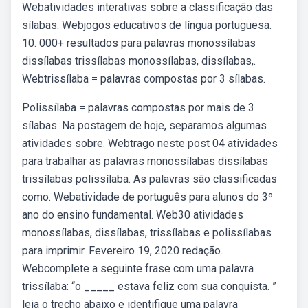
Webatividades interativas sobre a classificação das
sílabas. Webjogos educativos de língua portuguesa.
10. 000+ resultados para palavras monossílabas
dissílabas trissílabas monossílabas, dissílabas,.
Webtrissílaba = palavras compostas por 3 sílabas.
Polissílaba = palavras compostas por mais de 3
sílabas. Na postagem de hoje, separamos algumas
atividades sobre. Webtrago neste post 04 atividades
para trabalhar as palavras monossílabas dissílabas
trissílabas polissílaba. As palavras são classificadas
como. Webatividade de português para alunos do 3º
ano do ensino fundamental. Web30 atividades
monossílabas, dissílabas, trissílabas e polissílabas
para imprimir. Fevereiro 19, 2020 redação.
Webcomplete a seguinte frase com uma palavra
trissílaba: “o _____ estava feliz com sua conquista. ”
leia o trecho abaixo e identifique uma palavra