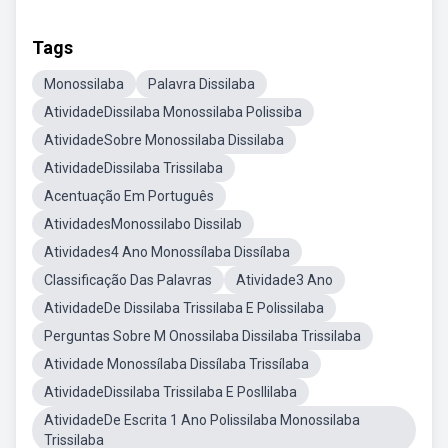
Tags
Monossilaba
Palavra Dissilaba
AtividadeDissilaba Monossilaba Polissiba
AtividadeSobre Monossilaba Dissilaba
AtividadeDissilaba Trissilaba
Acentuação Em Português
AtividadesMonossilabo Dissilab
Atividades4 Ano Monossílaba Dissílaba
Classificação Das Palavras
Atividade3 Ano
AtividadeDe Dissilaba Trissilaba E Polissilaba
Perguntas Sobre M Onossilaba Dissilaba Trissilaba
Atividade Monossílaba Dissílaba Trissílaba
AtividadeDissilaba Trissilaba E Posllilaba
AtividadeDe Escrita 1 Ano Polissilaba Monossilaba
Trissilaba