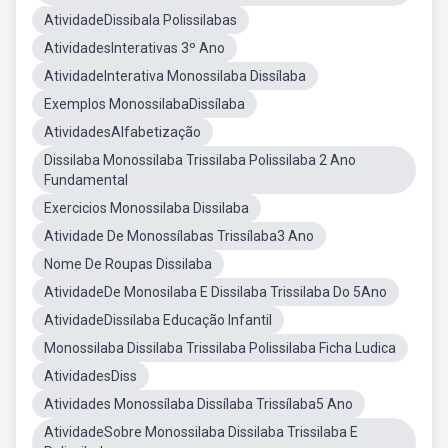
AtividadeDissibala Polissilabas
AtividadesInterativas 3º Ano
AtividadeInterativa Monossilaba Dissílaba
Exemplos MonossilabaDissílaba
AtividadesAlfabetização
Dissilaba Monossilaba Trissilaba Polissilaba 2 Ano
Fundamental
Exercicios Monossilaba Dissilaba
Atividade De Monossílabas Trissílaba3 Ano
Nome De Roupas Dissilaba
AtividadeDe Monosilaba E Dissilaba Trissilaba Do 5Ano
AtividadeDissilaba Educação Infantil
Monossilaba Dissilaba Trissilaba Polissilaba Ficha Ludica
AtividadesDiss
Atividades Monossílaba Dissílaba Trissílaba5 Ano
AtividadeSobre Monossilaba Dissilaba Trissilaba E