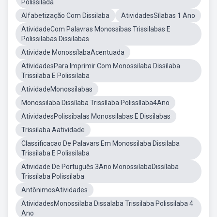
Polissilada
Alfabetização Com Dissilaba
AtividadesSílabas 1 Ano
AtividadeCom Palavras Monossibas Trissilabas E
Polissilabas Dissilabas
Atividade MonossílabaAcentuada
AtividadesPara Imprimir Com Monossilaba Dissilaba
Trissilaba E Polissilaba
AtividadeMonossilabas
Monossilaba Dissílaba Trissílaba Polissílaba4Ano
AtividadesPolissibalas Monossilabas E Dissilabas
Trissilaba Aatividade
Classificacao De Palavars Em Monossilaba Dissilaba
Trissilaba E Polissilaba
Atividade De Português 3Ano MonossilabaDissílaba
Trissílaba Polissílaba
AntônimosAtividades
AtividadesMonossilaba Dissalaba Trissilaba Polissilaba 4
Ano