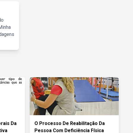
do
Minha
rdagens
rais Da
O Processo De Reabilitação Da
tiva
Pessoa Com Deficiência Física