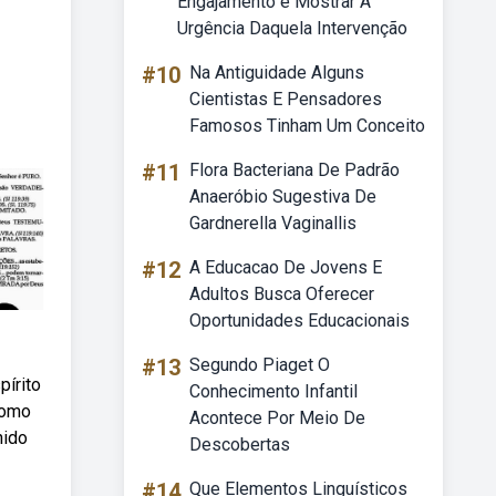
Engajamento é Mostrar A
Urgência Daquela Intervenção
#10
Na Antiguidade Alguns
Cientistas E Pensadores
Famosos Tinham Um Conceito
#11
Flora Bacteriana De Padrão
Anaeróbio Sugestiva De
Gardnerella Vaginallis
#12
A Educacao De Jovens E
Adultos Busca Oferecer
Oportunidades Educacionais
#13
Segundo Piaget O
írito
Conhecimento Infantil
como
Acontece Por Meio De
hido
Descobertas
#14
Que Elementos Linguísticos