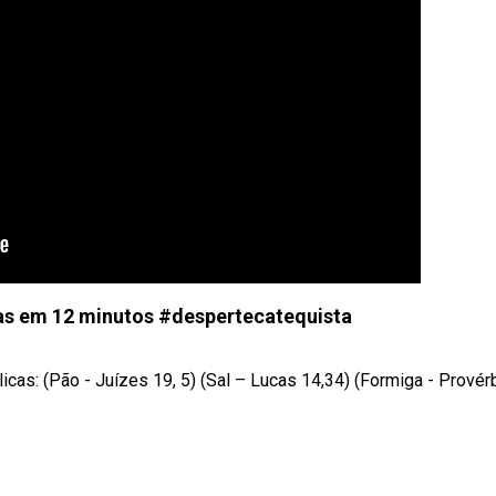
cas em 12 minutos #despertecatequista
cas: (Pão - Juízes 19, 5) (Sal – Lucas 14,34) (Formiga - Provér