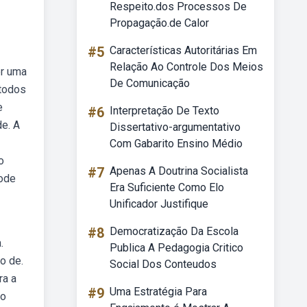
Respeito.dos Processos De
Propagação.de Calor
#5
Características Autoritárias Em
Relação Ao Controle Dos Meios
er uma
De Comunicação
 todos
e
#6
Interpretação De Texto
de. A
Dissertativo-argumentativo
Com Gabarito Ensino Médio
o
#7
Apenas A Doutrina Socialista
pode
Era Suficiente Como Elo
Unificador Justifique
#8
Democratização Da Escola
.
Publica A Pedagogia Critico
o de.
Social Dos Conteudos
ra a
#9
Uma Estratégia Para
mo