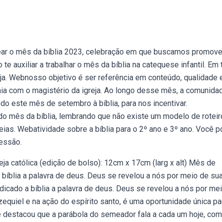
ortear o mês da bíblia 2023, celebração em que buscamos promov
 te auxiliar a trabalhar o mês da bíblia na catequese infantil. Em
a. Webnosso objetivo é ser referência em conteúdo, qualidade 
onia com o magistério da igreja. Ao longo desse mês, a comunida
todo este mês de setembro à bíblia, para nos incentivar.
o mês da bíblia, lembrando que não existe um modelo de roteir
deias. Webatividade sobre a bíblia para o 2º ano e 3º ano. Você 
ressão.
ja católica (edição de bolso): 12cm x 17cm (larg x alt) Mês de
bíblia a palavra de deus. Deus se revelou a nós por meio de sua
cado a bíblia a palavra de deus. Deus se revelou a nós por mei
equiel e na ação do espírito santo, é uma oportunidade única pa
ice destacou que a parábola do semeador fala a cada um hoje, co