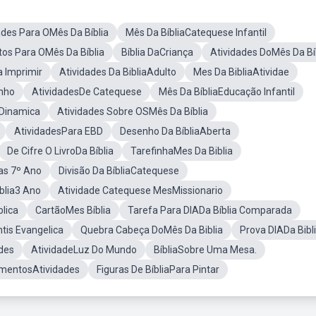
ades Para OMês Da Bíblia
Mês Da BíbliaCatequese Infantil
os Para OMês Da Bíblia
Bíblia DaCriança
Atividades DoMês Da Bí
a Imprimir
Atividades Da BibliaAdulto
Mes Da BibliaAtividae
nho
AtividadesDe Catequese
Mês Da BíbliaEducação Infantil
aDinamica
Atividades Sobre OSMês Da Bíblia
AtividadesPara EBD
Desenho Da BíbliaAberta
De Cifre O LivroDa Bíblia
TarefinhaMes Da Biblia
cas 7º Ano
Divisão Da BíbliaCatequese
blia3 Ano
Atividade Catequese MesMissionario
blica
CartãoMes Bíblia
Tarefa Para DIADa Bíblia Comparada
ntis Evangelica
Quebra Cabeça DoMês Da Biblia
Prova DIADa Bibl
des
AtividadeLuz Do Mundo
BíbliaSobre Uma Mesa.
mentosAtividades
Figuras De BíbliaPara Pintar