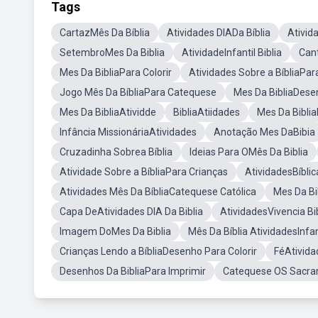
Tags
CartazMês Da Bíblia
Atividades DIADa Bíblia
Ativid
SetembroMes Da Biblia
AtividadeInfantil Biblia
Cant
Mes Da BibliaPara Colorir
Atividades Sobre a BíbliaPar
Jogo Mês Da BíbliaPara Catequese
Mes Da BibliaDese
Mes Da BibliaAtividde
BibliaAtiidades
Mes Da Bibli
Infância MissionáriaAtividades
Anotação Mes DaBibia
Cruzadinha Sobrea Bíblia
Ideias Para OMês Da Biblia
Atividade Sobre a BíbliaPara Crianças
AtividadesBíbli
Atividades Mês Da BíbliaCatequese Católica
Mes Da Bi
Capa DeAtividades DIA Da Biblia
AtividadesVivencia Bi
Imagem DoMes Da Biblia
Mês Da Bíblia AtividadesInfa
Crianças Lendo a BíbliaDesenho Para Colorir
FéAtivida
Desenhos Da BibliaPara Imprimir
Catequese OS Sacra