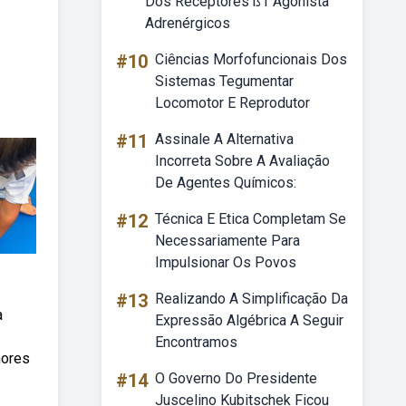
Dos Receptores ß1 Agonista
Adrenérgicos
#10
Ciências Morfofuncionais Dos
Sistemas Tegumentar
Locomotor E Reprodutor
#11
Assinale A Alternativa
Incorreta Sobre A Avaliação
De Agentes Químicos:
#12
Técnica E Etica Completam Se
Necessariamente Para
Impulsionar Os Povos
#13
Realizando A Simplificação Da
a
Expressão Algébrica A Seguir
Encontramos
hores
#14
O Governo Do Presidente
Juscelino Kubitschek Ficou