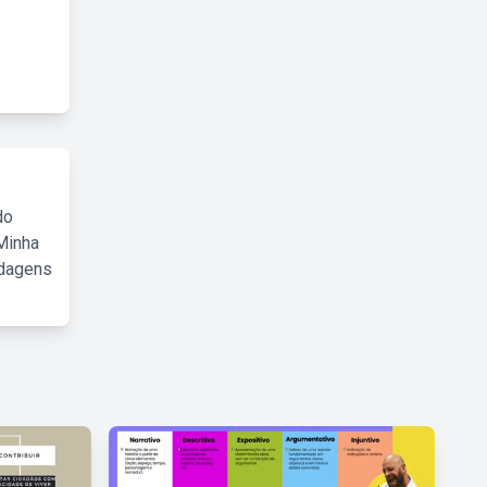
do
Minha
rdagens