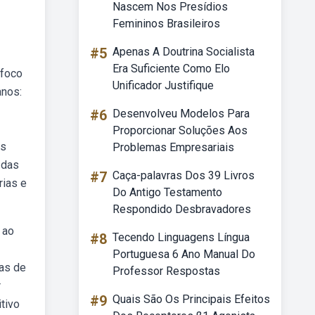
Nascem Nos Presídios
Femininos Brasileiros
#5
Apenas A Doutrina Socialista
Era Suficiente Como Elo
 foco
Unificador Justifique
anos:
#6
Desenvolveu Modelos Para
Proporcionar Soluções Aos
as
Problemas Empresariais
 das
#7
Caça-palavras Dos 39 Livros
rias e
Do Antigo Testamento
Respondido Desbravadores
 ao
#8
Tecendo Linguagens Língua
Portuguesa 6 Ano Manual Do
ças de
Professor Respostas
r
#9
Quais São Os Principais Efeitos
tivo