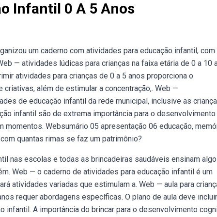
 Infantil 0 A 5 Anos
organizou um caderno com atividades para educação infantil, com
Web — atividades lúdicas para crianças na faixa etária de 0 a 10 
mir atividades para crianças de 0 a 5 anos proporciona o
 criativas, além de estimular a concentração,. Web —
ades de educação infantil da rede municipal, inclusive as crianç
ção infantil são de extrema importância para o desenvolvimento
onam momentos. Websumário 05 apresentação 06 educação, memó
0 com quantas rimas se faz um patrimônio?
til nas escolas e todas as brincadeiras saudáveis ensinam algo
ém. Web — o caderno de atividades para educação infantil é um
rará atividades variadas que estimulam a. Web — aula para crian
 anos requer abordagens específicas. O plano de aula deve inclui
 infantil. A importância do brincar para o desenvolvimento cogni