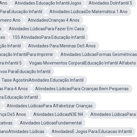
 Ano
Atividades Educação InfantilJogos
Atividades DoInfantil 5
ParaEducação Infantil
Atividades LúdicasDe Matemática 1 Ano
rimeiro Ano
AtividadesCrianças 4 Anos
s
Atividades LúdicasPara Fazer Em Casa
tes
155 AtividadesPara Educação Infantil
ão Infantil
Atividades Para Meninas De5 Anos
cação InfantilPara Imprimir
Atividades LúdicasFormas Geométricas
a Infantil 5
Vogais Movimentos CorporalEducação Infantil Alfabeto
avos ParaEducação Infantil
Taise AgostiniAtividades Educação Infantil
as Para 4 Anos
Atividades LúdicasPara Crianças Bem Pequenas
ra Educação Infantil
Atividades LúdicasPara Alfabetizar Crianças
ança De5 Anos
Atividades LúdicasN3E N4
Atividades LúdicasPara 
cativas
Atividades LúdicasFundamental
dianoAtividades Lúdicas
AtividadesE Jogos Para Educacao Infantil