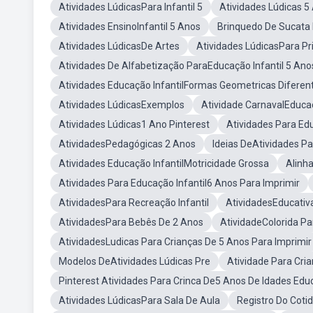
Atividades LúdicasPara Infantil 5
Atividades Lúdicas 5
Atividades EnsinoInfantil 5 Anos
Brinquedo De Sucata 
Atividades LúdicasDe Artes
Atividades LúdicasPara P
Atividades De Alfabetização ParaEducação Infantil 5 Ano
Atividades Educação InfantilFormas Geometricas Diferen
Atividades LúdicasExemplos
Atividade CarnavalEducaç
Atividades Lúdicas1 Ano Pinterest
Atividades Para Edu
AtividadesPedagógicas 2 Anos
Ideias DeAtividades Par
Atividades Educação InfantilMotricidade Grossa
Alinh
Atividades Para Educação Infantil6 Anos Para Imprimir
AtividadesPara Recreação Infantil
AtividadesEducativ
AtividadesPara Bebês De 2 Anos
AtividadeColorida Pa
AtividadesLudicas Para Crianças De 5 Anos Para Imprimir
Modelos DeAtividades Lúdicas Pre
Atividade Para Cri
Pinterest Atividades Para Crinca De5 Anos De Idades Edu
Atividades LúdicasPara Sala De Aula
Registro Do Coti