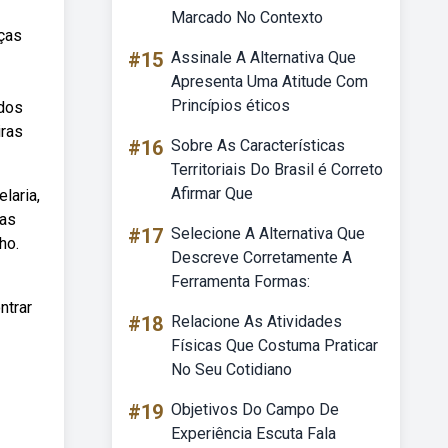
Marcado No Contexto
nças
#15
Assinale A Alternativa Que
Apresenta Uma Atitude Com
Princípios éticos
ados
iras
#16
Sobre As Características
Territoriais Do Brasil é Correto
Afirmar Que
laria,
das
#17
Selecione A Alternativa Que
ho.
Descreve Corretamente A
Ferramenta Formas:
ntrar
#18
Relacione As Atividades
Físicas Que Costuma Praticar
No Seu Cotidiano
#19
Objetivos Do Campo De
Experiência Escuta Fala