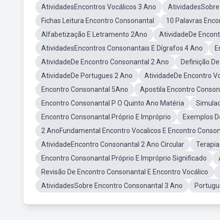
AtividadesEncontros Vocálicos 3 Ano
AtividadesSobre
Fichas Leitura Encontro Consonantal
10 Palavras Enco
Alfabetização E Letramento 2Ano
AtividadeDe Encont
AtividadesEncontros Consonantais E Dígrafos 4 Ano
E
AtividadeDe Encontro Consonantal 2 Ano
Definição D
AtividadeDe Portugues 2 Ano
AtividadeDe Encontro Vo
Encontro Consonantal 5Ano
Apostila Encontro Conso
Encontro Consonantal P O Quinto Ano Matéria
Simula
Encontro Consonantal Próprio E Impróprio
Exemplos D
2 AnoFundamental Encontro Vocalicos E Encontro Conson
AtividadeEncontro Consonantal 2 Ano Circular
Terapia
Encontro Consonantal Próprio E Impróprio Significado
Revisão De Encontro Consonantal E Encontro Vocálico
AtividadesSobre Encontro Consonantal 3 Ano
Portugu