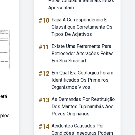
Pelas Celulas Intestinais Estas
Apresentam
#10
Faça A Correspondência E
Classifique Corretamente Os
Tipos De Adjetivos
#11
Existe Uma Ferramenta Para
Retroceder Alterações Feitas
Em Sua Smartart
#12
Em Qual Era Geológica Foram
Identificados Os Primeiros
Organismos Vivos
derá
#13
As Demandas Por Restituição
Dos Mantos Tupinambás Aos
Povos Originários
mplos
#14
Acidentes Causados Por
s
Condições Inseguras Podem