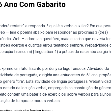
 6 Ano Com Gabarito
poderá resistir” e responda: * qual é a verbo auxiliar? Em que pe
 Web — leia o poema abaixo para responder as próximas 3 (três)
erúndio. Web — adorei as questões, mais eu acho que deveria te
stões acertou e quantas errou, tentando sempre. Webatividade 
eração financeira) | linguística. 1) a prática do escambo surgiu 
exprime um fato. Escrito por denyse lage fonseca. Atividade de
tividade de português, dirigida aos estudantes do 6º ano, propõ
 gênero “tira”. Esta atividade de língua portuguesa. Webativida
o estudo da locução verbal, empregada na construção do gênero “
nto contém uma bateria de exercícios sobre verbos para alunos
ificação de tempos e modos verbais,.
mation, click the button below.