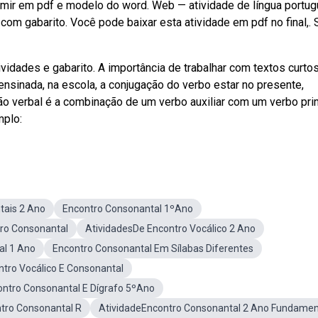
rimir em pdf e modelo do word. Web — atividade de língua portu
 com gabarito. Você pode baixar esta atividade em pdf no final,. 
vidades e gabarito. A importância de trabalhar com textos curto
ensinada, na escola, a conjugação do verbo estar no presente,
ção verbal é a combinação de um verbo auxiliar com um verbo prin
mplo:
tais 2 Ano
Encontro Consonantal 1ºAno
ro Consonantal
AtividadesDe Encontro Vocálico 2 Ano
al 1 Ano
Encontro Consonantal Em Sílabas Diferentes
ntro Vocálico E Consonantal
ontro Consonantal E Dígrafo 5ºAno
tro Consonantal R
AtividadeEncontro Consonantal 2 Ano Fundamen