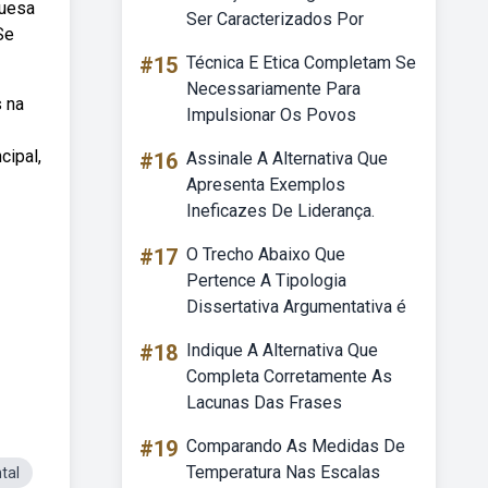
guesa
Ser Caracterizados Por
Se
#15
Técnica E Etica Completam Se
Necessariamente Para
s na
Impulsionar Os Povos
cipal,
#16
Assinale A Alternativa Que
Apresenta Exemplos
Ineficazes De Liderança.
#17
O Trecho Abaixo Que
Pertence A Tipologia
Dissertativa Argumentativa é
#18
Indique A Alternativa Que
Completa Corretamente As
Lacunas Das Frases
#19
Comparando As Medidas De
Temperatura Nas Escalas
tal