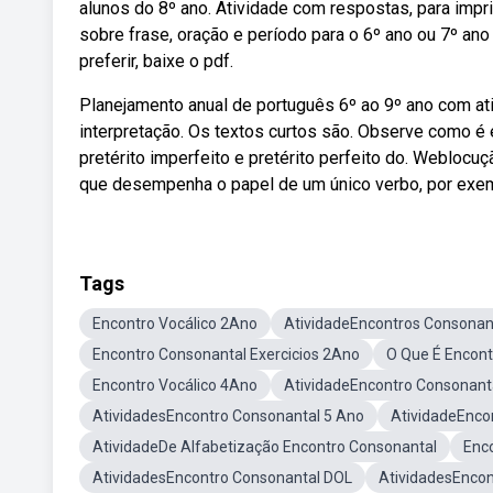
alunos do 8º ano. Atividade com respostas, para imp
sobre frase, oração e período para o 6º ano ou 7º ano
preferir, baixe o pdf.
Planejamento anual de português 6º ao 9º ano com ati
interpretação. Os textos curtos são. Observe como é 
pretérito imperfeito e pretérito perfeito do. Weblocu
que desempenha o papel de um único verbo, por exe
Tags
Encontro Vocálico 2Ano
AtividadeEncontros Consonan
Encontro Consonantal Exercicios 2Ano
O Que É Encont
Encontro Vocálico 4Ano
AtividadeEncontro Consonant
AtividadesEncontro Consonantal 5 Ano
AtividadeEnco
AtividadeDe Alfabetização Encontro Consonantal
Enc
AtividadesEncontro Consonantal DOL
AtividadesEncon