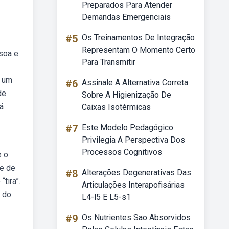
Preparados Para Atender
Demandas Emergenciais
#5
Os Treinamentos De Integração
Representam O Momento Certo
ssoa e
Para Transmitir
r um
#6
Assinale A Alternativa Correta
de
Sobre A Higienização De
há
Caixas Isotérmicas
#7
Este Modelo Pedagógico
Privilegia A Perspectiva Dos
Processos Cognitivos
e o
de de
#8
Alterações Degenerativas Das
tira”.
Articulações Interapofisárias
 do
L4-l5 E L5-s1
#9
Os Nutrientes Sao Absorvidos