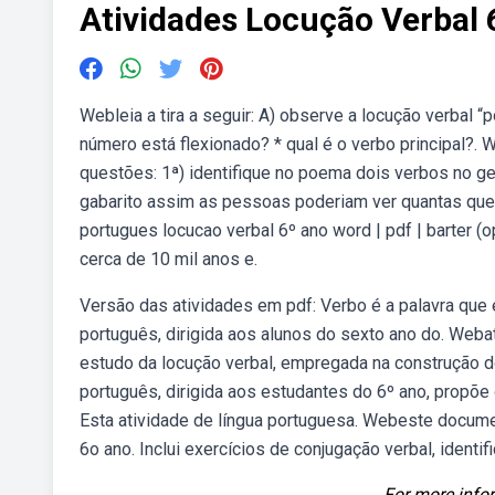
Atividades Locução Verbal
Webleia a tira a seguir: A) observe a locução verbal “
número está flexionado? * qual é o verbo principal?.
questões: 1ª) identifique no poema dois verbos no g
gabarito assim as pessoas poderiam ver quantas que
portugues locucao verbal 6º ano word | pdf | barter (op
cerca de 10 mil anos e.
Versão das atividades em pdf: Verbo é a palavra que 
português, dirigida aos alunos do sexto ano do. Weba
estudo da locução verbal, empregada na construção do
português, dirigida aos estudantes do 6º ano, propõe 
Esta atividade de língua portuguesa. Webeste docume
6o ano. Inclui exercícios de conjugação verbal, ident
For more infor