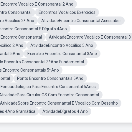
 Encontro Vocalico E Consonantal 2 Ano
ntro Consonantal
Encontros Vocálicos Exercícios
ro Vocálico 2º Ano
AtividadeEncontro Consonantal Acessaber
ncontro Consonantal E Dígrafo 4Ano
e Encontro Consonantal
AtividadeEncontro Vocálico E Consonantal 3
cálico 2 Ano
AtividadeEncontro Vocálico 5 Ano
nantal 5Ano
Exercício Encontro Consonantal 3Ano
do Encontro Consonantal 3ºAno Fundamental
e Encontro Consonantais 5ºAno
ontal
Ponto Encontro Consonantais 5Ano
 Fonoaudiológica Para Encontro Consonantal 5Anos
AtividadePara Circular OS Com Encontro Consonantal
AtividadeSobre Encontro Consonantal E Vocalico Com Desenho
ês 4Ano Gramática
AtividadeDígrafos 4 Ano