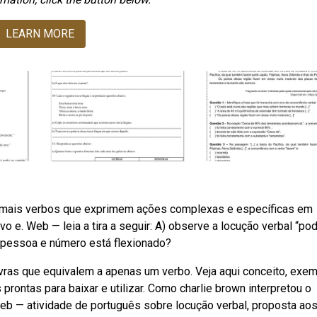
LEARN MORE
 mais verbos que exprimem ações complexas e específicas em
o e. Web — leia a tira a seguir: A) observe a locução verbal “po
ue pessoa e número está flexionado?
vras que equivalem a apenas um verbo. Veja aqui conceito, exe
prontas para baixar e utilizar. Como charlie brown interpretou o
eb — atividade de português sobre locução verbal, proposta ao