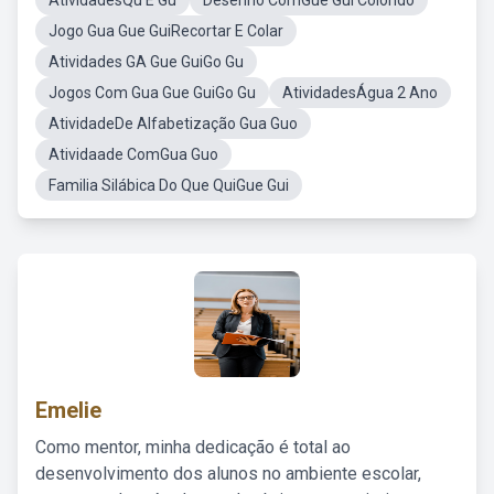
AtividadesQu E Gu
Desenho ComGue Gui Colorido
Jogo Gua Gue GuiRecortar E Colar
Atividades GA Gue GuiGo Gu
Jogos Com Gua Gue GuiGo Gu
AtividadesÁgua 2 Ano
AtividadeDe Alfabetização Gua Guo
Atividaade ComGua Guo
Familia Silábica Do Que QuiGue Gui
Emelie
Como mentor, minha dedicação é total ao
desenvolvimento dos alunos no ambiente escolar,