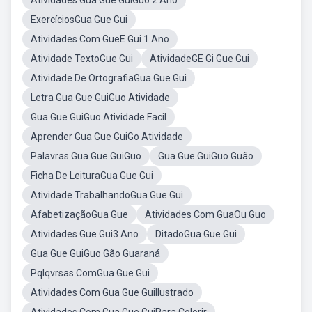
Atividades Gua Gue GuiGuo 2 Ano
ExercíciosGua Gue Gui
Atividades Com GueE Gui 1 Ano
Atividade TextoGue Gui
AtividadeGE Gi Gue Gui
Atividade De OrtografiaGua Gue Gui
Letra Gua Gue GuiGuo Atividade
Gua Gue GuiGuo Atividade Facil
Aprender Gua Gue GuiGo Atividade
Palavras Gua Gue GuiGuo
Gua Gue GuiGuo Guão
Ficha De LeituraGua Gue Gui
Atividade TrabalhandoGua Gue Gui
AfabetizaçãoGua Gue
Atividades Com GuaOu Guo
Atividades Gue Gui3 Ano
DitadoGua Gue Gui
Gua Gue GuiGuo Gão Guaraná
Pqlqvrsas ComGua Gue Gui
Atividades Com Gua Gue GuiIlustrado