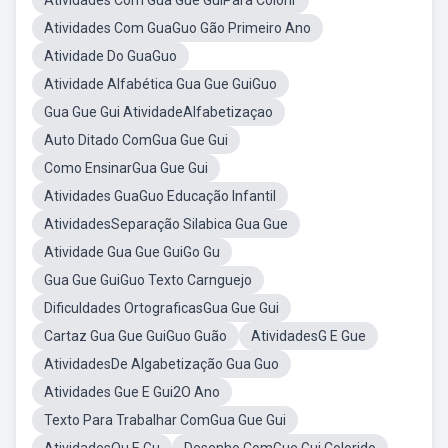
Atividades Com Gua Gue GuiPara Colorir
Atividades Com GuaGuo Gão Primeiro Ano
Atividade Do GuaGuo
Atividade Alfabética Gua Gue GuiGuo
Gua Gue Gui AtividadeAlfabetizaçao
Auto Ditado ComGua Gue Gui
Como EnsinarGua Gue Gui
Atividades GuaGuo Educação Infantil
AtividadesSeparação Silabica Gua Gue
Atividade Gua Gue GuiGo Gu
Gua Gue GuiGuo Texto Carnguejo
Dificuldades OrtograficasGua Gue Gui
Cartaz Gua Gue GuiGuo Guão
AtividadesG E Gue
AtividadesDe Algabetização Gua Guo
Atividades Gue E Gui2O Ano
Texto Para Trabalhar ComGua Gue Gui