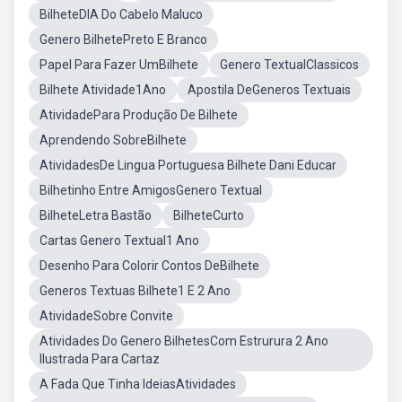
BilheteDIA Do Cabelo Maluco
Genero BilhetePreto E Branco
Papel Para Fazer UmBilhete
Genero TextualClassicos
Bilhete Atividade1Ano
Apostila DeGeneros Textuais
AtividadePara Produção De Bilhete
Aprendendo SobreBilhete
AtividadesDe Lingua Portuguesa Bilhete Dani Educar
Bilhetinho Entre AmigosGenero Textual
BilheteLetra Bastão
BilheteCurto
Cartas Genero Textual1 Ano
Desenho Para Colorir Contos DeBilhete
Generos Textuas Bilhete1 E 2 Ano
AtividadeSobre Convite
Atividades Do Genero BilhetesCom Estrurura 2 Ano
Ilustrada Para Cartaz
A Fada Que Tinha IdeiasAtividades