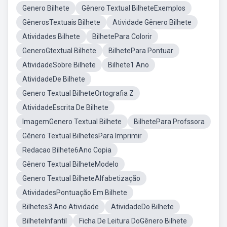
Genero Bilhete
Gênero Textual BilheteExemplos
GênerosTextuais Bilhete
Atividade Gênero Bilhete
Atividades Bilhete
BilhetePara Colorir
GeneroGtextual Bilhete
BilhetePara Pontuar
AtividadeSobre Bilhete
Bilhete1 Ano
AtividadeDe Bilhete
Genero Textual BilheteOrtografia Z
AtividadeEscrita De Bilhete
ImagemGenero Textual Bilhete
BilhetePara Profssora
Gênero Textual BilhetesPara Imprimir
Redacao Bilhete6Ano Copia
Gênero Textual BilheteModelo
Genero Textual BilheteAlfabetização
AtividadesPontuação Em Bilhete
Bilhetes3 Ano Atividade
AtividadeDo Bilhete
BilheteInfantil
Ficha De Leitura DoGênero Bilhete