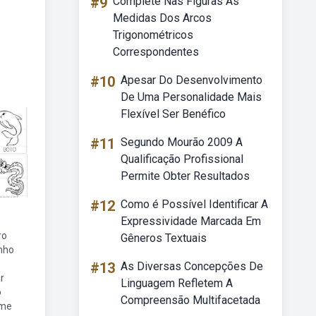
#9
Complete Nas Figuras As
Medidas Dos Arcos
Trigonométricos
Correspondentes
#10
Apesar Do Desenvolvimento
De Uma Personalidade Mais
Flexível Ser Benéfico
#11
Segundo Mourão 2009 A
Qualificação Profissional
Permite Obter Resultados
#12
Como é Possível Identificar A
Expressividade Marcada Em
ro
Gêneros Textuais
inho
#13
As Diversas Concepções De
r
Linguagem Refletem A
o
Compreensão Multifacetada
ome