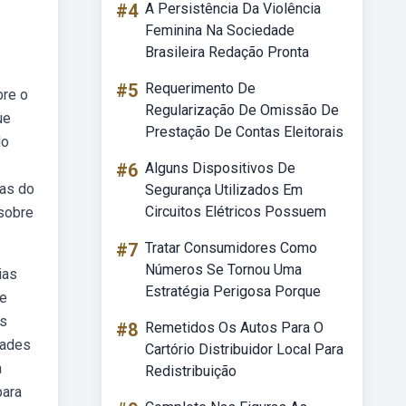
#4
A Persistência Da Violência
Feminina Na Sociedade
Brasileira Redação Pronta
#5
Requerimento De
bre o
Regularização De Omissão De
ue
Prestação De Contas Eleitorais
do
#6
Alguns Dispositivos De
ças do
Segurança Utilizados Em
Circuitos Elétricos Possuem
 sobre
#7
Tratar Consumidores Como
Números Se Tornou Uma
ias
Estratégia Perigosa Porque
 e
as
#8
Remetidos Os Autos Para O
dades
Cartório Distribuidor Local Para
a
Redistribuição
para