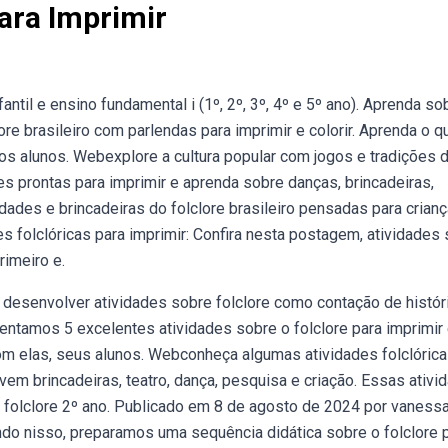
ara Imprimir
til e ensino fundamental i (1º, 2º, 3º, 4º e 5º ano). Aprenda so
ore brasileiro com parlendas para imprimir e colorir. Aprenda o q
 os alunos. Webexplore a cultura popular com jogos e tradições 
des prontas para imprimir e aprenda sobre danças, brincadeiras,
dades e brincadeiras do folclore brasileiro pensadas para crian
s folclóricas para imprimir: Confira nesta postagem, atividades
rimeiro e.
desenvolver atividades sobre folclore como contação de histór
tamos 5 excelentes atividades sobre o folclore para imprimir
Com elas, seus alunos. Webconheça algumas atividades folclóric
em brincadeiras, teatro, dança, pesquisa e criação. Essas ativi
e folclore 2º ano. Publicado em 8 de agosto de 2024 por vaness
ando nisso, preparamos uma sequência didática sobre o folclore 