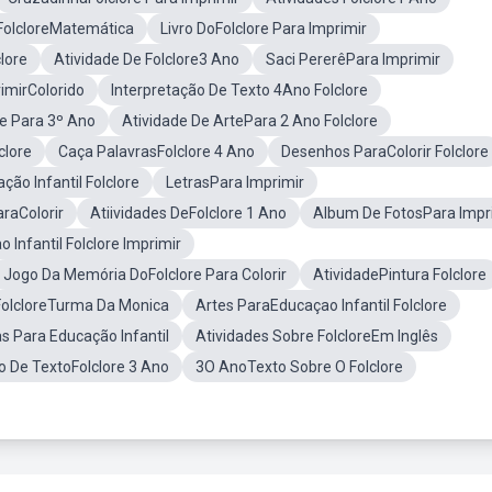
 FolcloreMatemática
Livro DoFolclore Para Imprimir
lore
Atividade De Folclore3 Ano
Saci PererêPara Imprimir
imirColorido
Interpretação De Texto 4Ano Folclore
re Para 3º Ano
Atividade De ArtePara 2 Ano Folclore
clore
Caça PalavrasFolclore 4 Ano
Desenhos ParaColorir Folclore
ão Infantil Folclore
LetrasPara Imprimir
raColorir
Atiividades DeFolclore 1 Ano
Album De FotosPara Impr
 Infantil Folclore Imprimir
Jogo Da Memória DoFolclore Para Colorir
AtividadePintura Folclore
FolcloreTurma Da Monica
Artes ParaEducaçao Infantil Folclore
s Para Educação Infantil
Atividades Sobre FolcloreEm Inglês
 De TextoFolclore 3 Ano
3O AnoTexto Sobre O Folclore