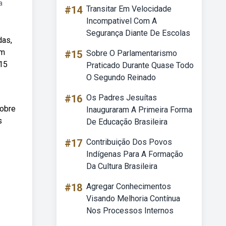
a
#14
Transitar Em Velocidade
Incompativel Com A
Segurança Diante De Escolas
das,
em
#15
Sobre O Parlamentarismo
 15
Praticado Durante Quase Todo
O Segundo Reinado
#16
Os Padres Jesuítas
sobre
Inauguraram A Primeira Forma
s
De Educação Brasileira
#17
Contribuição Dos Povos
Indígenas Para A Formação
Da Cultura Brasileira
#18
Agregar Conhecimentos
Visando Melhoria Contínua
Nos Processos Internos