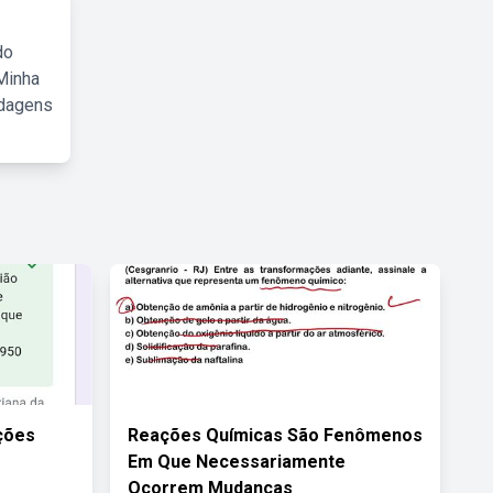
do
Minha
rdagens
ções
Reações Químicas São Fenômenos
Em Que Necessariamente
Ocorrem Mudanças