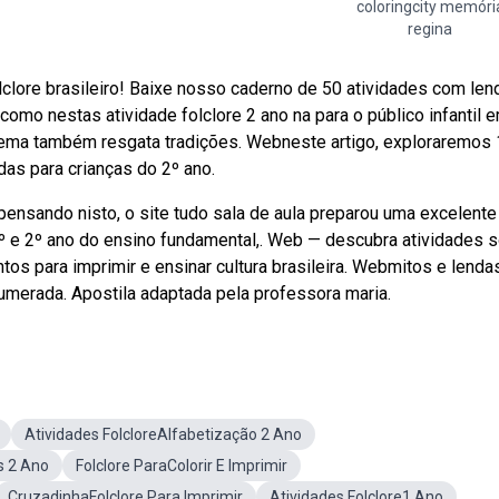
coloringcity memóri
regina
clore brasileiro! Baixe nosso caderno de 50 atividades com len
como nestas atividade folclore 2 ano na para o público infantil 
 tema também resgata tradições. Webneste artigo, exploraremos
das para crianças do 2º ano.
ensando nisto, o site tudo sala de aula preparou uma excelente
 1º e 2º ano do ensino fundamental,. Web — descubra atividades 
ontos para imprimir e ensinar cultura brasileira. Webmitos e lenda
numerada. Apostila adaptada pela professora maria.
Atividades FolcloreAlfabetização 2 Ano
s 2 Ano
Folclore ParaColorir E Imprimir
CruzadinhaFolclore Para Imprimir
Atividades Folclore1 Ano