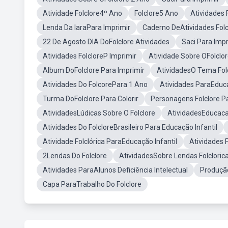
Atividade Folclore4º Ano
Folclore5 Ano
Atividades
Lenda Da IaraPara Imprimir
Caderno DeAtividades Folc
22 De Agosto DIA DoFolclore Atividades
Saci Para Impr
Atividades FolcloreP Imprimir
Atividade Sobre OFolclo
Album DoFolclore Para Imprimir
AtividadesO Tema Fol
Atividades Do FolcorePara 1 Ano
Atividades ParaEducaç
Turma DoFolclore Para Colorir
Personagens Folclore Pa
AtividadesLúdicas Sobre O Folclore
AtividadesEducacao
Atividades Do FolcloreBrasileiro Para Educação Infantil
Atividade Folclórica ParaEducação Infantil
Atividades 
2Lendas Do Folclore
AtividadesSobre Lendas Folclorica
Atividades ParaAlunos Deficiência Intelectual
Produção
Capa ParaTrabalho Do Folclore