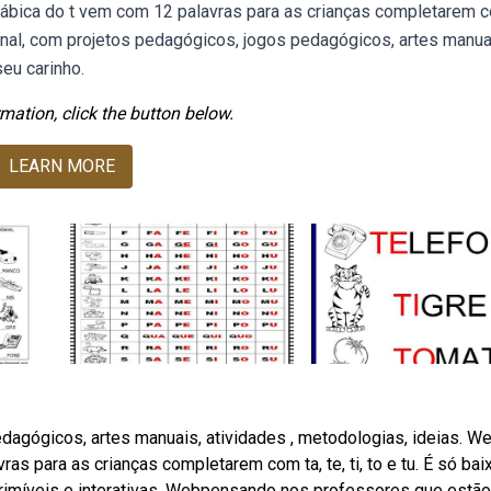
silábica do t vem com 12 palavras para as crianças completarem c
cacional, com projetos pedagógicos, jogos pedagógicos, artes manua
eu carinho.
mation, click the button below.
LEARN MORE
dagógicos, artes manuais, atividades , metodologias, ideias. W
as para as crianças completarem com ta, te, ti, to e tu. É só baix
primíveis e interativas. Webpensando nos professores que estã