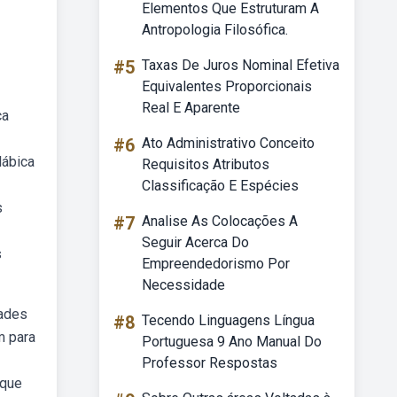
Elementos Que Estruturam A
Antropologia Filosófica.
#5
Taxas De Juros Nominal Efetiva
Equivalentes Proporcionais
Real E Aparente
ca
#6
Ato Administrativo Conceito
lábica
Requisitos Atributos
Classificação E Espécies
s
#7
Analise As Colocações A
Seguir Acerca Do
s
Empreendedorismo Por
Necessidade
dades
#8
Tecendo Linguagens Língua
m para
Portuguesa 9 Ano Manual Do
Professor Respostas
 que