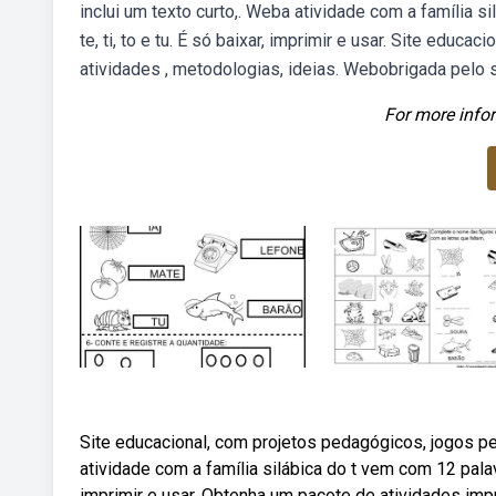
inclui um texto curto,. Weba atividade com a família 
te, ti, to e tu. É só baixar, imprimir e usar. Site edu
atividades , metodologias, ideias. Webobrigada pelo s
For more infor
Site educacional, com projetos pedagógicos, jogos pe
atividade com a família silábica do t vem com 12 palavr
imprimir e usar. Obtenha um pacote de atividades im