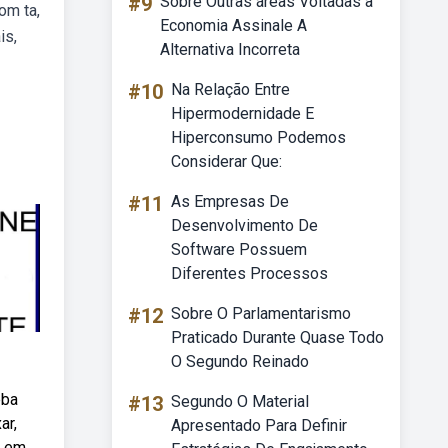
#9
Sobre Outras áreas Voltadas à
om ta,
Economia Assinale A
is,
Alternativa Incorreta
#10
Na Relação Entre
Hipermodernidade E
Hiperconsumo Podemos
Considerar Que:
#11
As Empresas De
Desenvolvimento De
Software Possuem
Diferentes Processos
#12
Sobre O Parlamentarismo
Praticado Durante Quase Todo
O Segundo Reinado
eba
#13
Segundo O Material
ar,
Apresentado Para Definir
o em