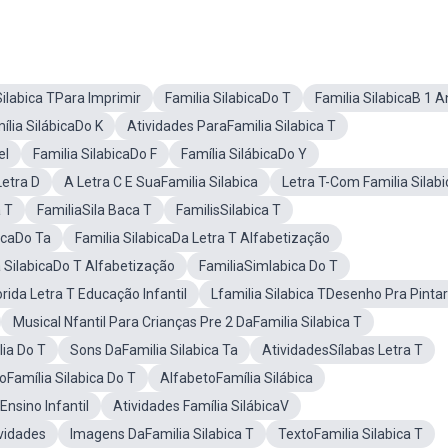
Silabica TPara Imprimir
Familia SilabicaDo T
Familia SilabicaB 1 
ília SilábicaDo K
Atividades ParaFamilia Silabica T
el
Familia SilabicaDo F
Família SilábicaDo Y
Letra D
A Letra C E SuaFamilia Silabica
Letra T-Com Familia Silabi
a T
FamiliaSila Baca T
FamilisSilabica T
bicaDo Ta
Familia SilabicaDa Letra T Alfabetização
a SilabicaDo T Alfabetização
FamiliaSimlabica Do T
orida Letra T Educação Infantil
Lfamilia Silabica TDesenho Pra Pintar
Musical Nfantil Para Crianças Pre 2 DaFamilia Silabica T
ia Do T
Sons DaFamilia Silabica Ta
AtividadesSílabas Letra T
oFamília Silabica Do T
AlfabetoFamília Silábica
Ensino Infantil
Atividades Família SilábicaV
ividades
Imagens DaFamilia Silabica T
TextoFamilia Silabica T