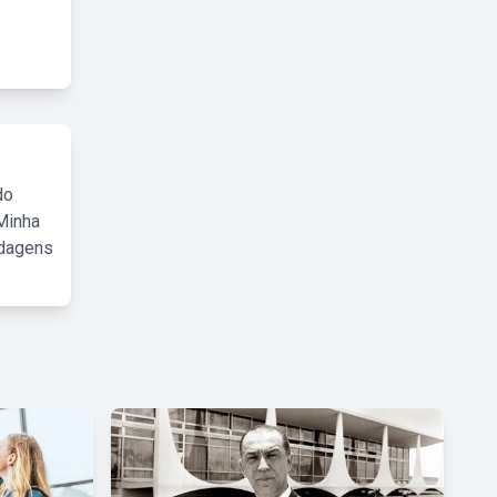
do
Minha
rdagens