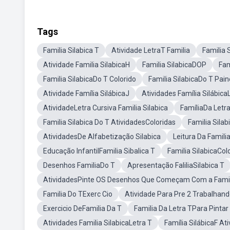
Tags
Familia Silabica T
Atividade LetraT Familia
Familia 
Atividade Familia SilabicaH
Familia SilabicaDOP
Fam
Familia SilabicaDo T Colorido
Familia SilabicaDo T Pain
Atividade Família SilábicaJ
Atividades Família Silábica
AtividadeLetra Cursiva Familia Silabica
FamíliaDa Letr
Familia Silabica Do T AtividadesColoridas
Familia Sila
AtividadesDe Alfabetização Silabica
Leitura Da Famili
Educação InfantilFamilia Sibalica T
Familia SilabicaCol
Desenhos FamiliaDo T
Apresentação FaliliaSilabica T
AtividadesPinte OS Desenhos Que Começam Com a Famil
Familia Do TExerc Cio
Atividade Para Pre 2 Trabalhand
Exercicio DeFamilia Da T
Familia Da Letra TPara Pintar 
Atividades Familia SilabicaLetra T
Família SilábicaF At