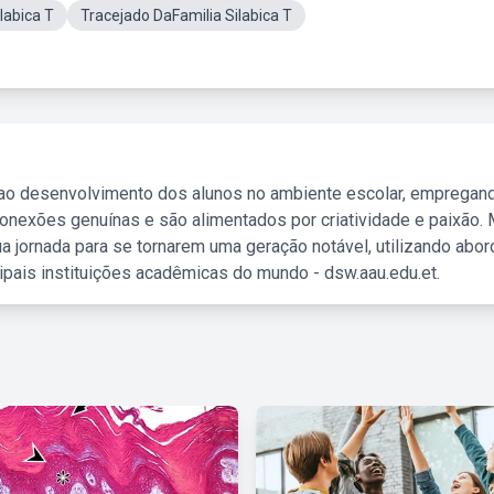
labica T
Tracejado DaFamilia Silabica T
 ao desenvolvimento dos alunos no ambiente escolar, empregan
nexões genuínas e são alimentados por criatividade e paixão. 
a jornada para se tornarem uma geração notável, utilizando abo
ipais instituições acadêmicas do mundo - dsw.aau.edu.et.