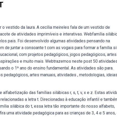
T
o vestido da laura. A cecília meireles fala de um vestido de
ote de atividades imprimíveis e interativas. Webfamília silábi
 pelos pais. Foi desenvolvido algumas atividades pensando na
êm de juntar a consoante t com as vogais para formar a família si
 educacional, com projetos pedagógicos, jogos pedagógicos, artes
, inspirações e muito mais. Webtrazemos neste post 50 atividade
rsando o 1º ano do ensino fundamental. As atividades são para.
s pedagógicos, artes manuais, atividades , metodologias, ideia
lfabetização das famílias silábicas r, s, t, v, x e z. Estas ativi
elacionadas a letra t. Direcionadas à educação infantil e també
ília silábica do t, essa letra tão importante do nosso alfabeto,
fira uma atividade pedagógica para as crianças de 3, 4 e 5 anos,