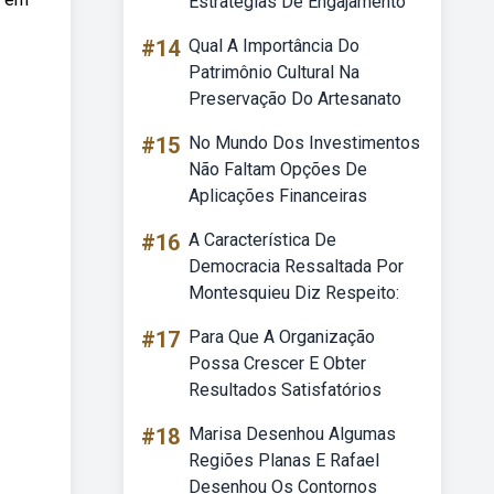
Estratégias De Engajamento
#14
Qual A Importância Do
Patrimônio Cultural Na
Preservação Do Artesanato
#15
No Mundo Dos Investimentos
Não Faltam Opções De
Aplicações Financeiras
#16
A Característica De
Democracia Ressaltada Por
Montesquieu Diz Respeito:
#17
Para Que A Organização
Possa Crescer E Obter
Resultados Satisfatórios
#18
Marisa Desenhou Algumas
Regiões Planas E Rafael
Desenhou Os Contornos