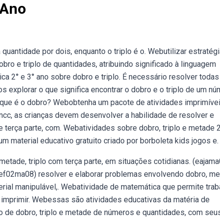
 Ano
quantidade por dois, enquanto o triplo é o. Webutilizar estratég
o e triplo de quantidades, atribuindo significado à linguagem
a 2° e 3° ano sobre dobro e triplo. É necessário resolver todas
 explorar o que significa encontrar o dobro e o triplo de um nú
 que é o dobro? Webobtenha um pacote de atividades imprimíve
ncc, as crianças devem desenvolver a habilidade de resolver e
 terça parte, com. Webatividades sobre dobro, triplo e metade 2
 material educativo gratuito criado por borboleta kids jogos e.
etade, triplo com terça parte, em situações cotidianas. (eajam
(ef02ma08) resolver e elaborar problemas envolvendo dobro, me
erial manipulável,. Webatividade de matemática que permite trab
ra imprimir. Webessas são atividades educativas da matéria de
o de dobro, triplo e metade de números e quantidades, com seus