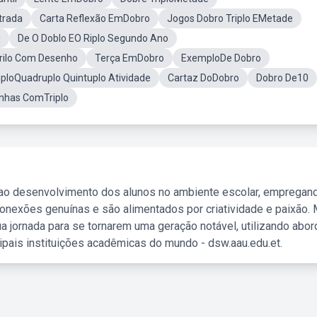
strada
Carta Reflexão EmDobro
Jogos Dobro Triplo EMetade
0
De O Doblo EO Riplo Segundo Ano
Trilo Com Desenho
Terça EmDobro
ExemploDe Dobro
iploQuadruplo Quintuplo Atividade
Cartaz DoDobro
Dobro De10
nhas ComTriplo
 ao desenvolvimento dos alunos no ambiente escolar, empregan
nexões genuínas e são alimentados por criatividade e paixão. 
a jornada para se tornarem uma geração notável, utilizando abo
ipais instituições acadêmicas do mundo - dsw.aau.edu.et.