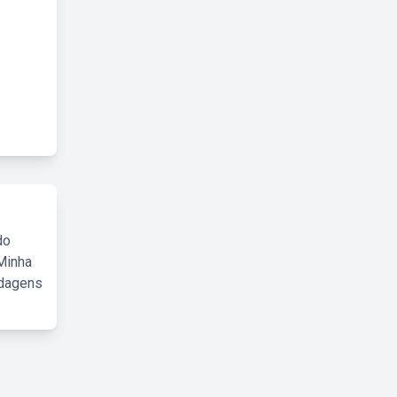
do
Minha
rdagens