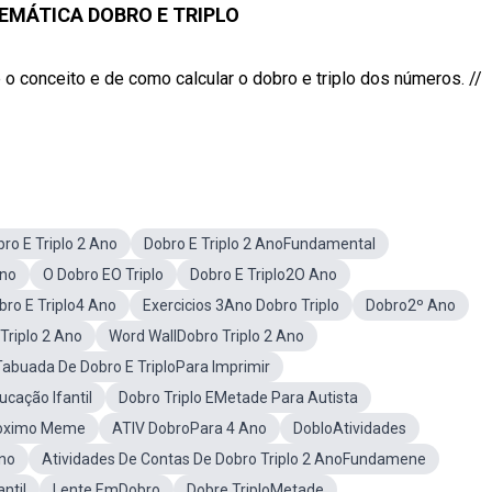
EMÁTICA DOBRO E TRIPLO
onceito e de como calcular o dobro e triplo dos números. //
ro E Triplo 2 Ano
Dobro E Triplo 2 AnoFundamental
Ano
O Dobro EO Triplo
Dobro E Triplo2O Ano
bro E Triplo4 Ano
Exercicios 3Ano Dobro Triplo
Dobro2º Ano
Triplo 2 Ano
Word WallDobro Triplo 2 Ano
Tabuada De Dobro E TriploPara Imprimir
ucação Ifantil
Dobro Triplo EMetade Para Autista
roximo Meme
ATIV DobroPara 4 Ano
DobloAtividades
no
Atividades De Contas De Dobro Triplo 2 AnoFundamene
ntil
Lente EmDobro
Dobre TriploMetade