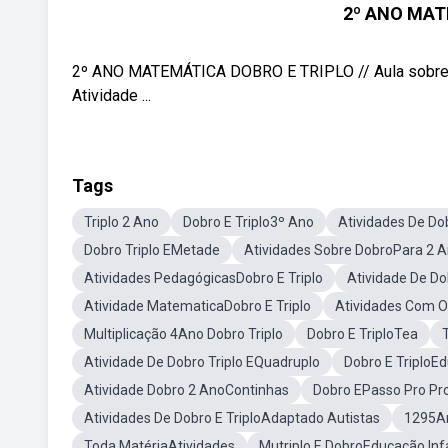
2º ANO MAT
2º ANO MATEMÁTICA DOBRO E TRIPLO // Aula sobre o c
Atividade ...
Tags
Triplo 2 Ano
Dobro E Triplo3º Ano
Atividades De Dob
Dobro Triplo EMetade
Atividades Sobre DobroPara 2 
Atividades PedagógicasDobro E Triplo
Atividade De Do
Atividade MatematicaDobro E Triplo
Atividades Com O
Multiplicação 4Ano Dobro Triplo
Dobro E TriploTea
Atividade De Dobro Triplo EQuadruplo
Dobro E TriploEd
Atividade Dobro 2 AnoContinhas
Dobro EPasso Pro P
Atividades De Dobro E TriploAdaptado Autistas
1295A
Toda MatériaAtividades
Mutriplo E DobroEducação Infa