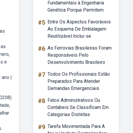
Fundamentais à Engenharia
Genética Porque Permitem
#5
Entre Os Aspectos Favoráveis
Ao Esquema De Embalagem
ias
Reutilizável Inclui-se
 as
#6
As Ferrovias Brasileiras Foram
mero,
Responsáveis Pelo
is e
Desenvolvimento Brasileiro
#7
Todos Os Profissionais Estão
 ano |
Preparados Para Atender
Demandas Emergenciais
a0208)
#8
Fatos Administrativos Ou
tade,
Contabeis Se Classificam Em
alhar
Categorias Distintas
#9
Tarefa Movimentada Para A
.