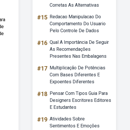
Corretas As Alternativas
#15
Redacao Manipulacao Do
ara
Comportamento Do Usuario
de
Pelo Controle De Dados
de
#16
Qual A Importância De Seguir
As Recomendações
Presentes Nas Embalagens
#17
Multiplicação De Potências
Com Bases Diferentes E
Expoentes Diferentes
#18
Pensar Com Tipos Guia Para
Designers Escritores Editores
E Estudantes
#19
Atividades Sobre
Sentimentos E Emoções