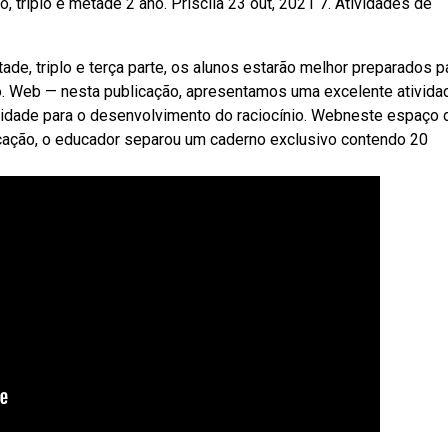
 triplo e metade 2 ano. Priscila 23 out, 2021 7. Atividades de
, triplo e terça parte, os alunos estarão melhor preparados p
. Web — nesta publicação, apresentamos uma excelente ativida
unidade para o desenvolvimento do raciocínio. Webneste espaço 
icação, o educador separou um caderno exclusivo contendo 20