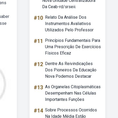
Nova Unidade Centralizadora
gens
Da Ceab-rd/srseii.
saber
#10
Relato Da Análise Dos
esse
Instrumentos Avaliativos
Utilizados Pelo Professor
#11
Princípios Fundamentais Para
Uma Prescrição De Exercícios
Físicos Eficaz
#12
Dentre As Reivindicações
Dos Pioneiros Da Educação
Nova Podemos Destacar
#13
As Organelas Citoplasmáticas
Desempenham Nas Células
Importantes Funções
#14
Sobre Processos Ocorridos
Na Idade Média Estão