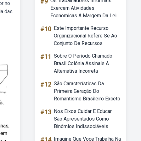
#9
Os Trabalhadores Informais
or no
Exercem Atividades
ia das
Economicas A Margem Da Lei
#10
Este Importante Recurso
Organizacional Refere Se Ao
Conjunto De Recursos
#11
Sobre O Período Chamado
Brasil Colônia Assinale A
Alternativa Incorreta
#12
São Características Da
Primeira Geração Do
Romantismo Brasileiro Exceto
#13
Nos Eixos Cuidar E Educar
São Apresentados Como
nhas,
Binômios Indissociáveis
s em
#14
Imagine Que Voce Trabalha Na
e a.