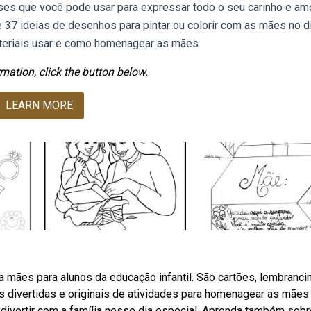
ses que você pode usar para expressar todo o seu carinho e am
 37 ideias de desenhos para pintar ou colorir com as mães no d
ateriais usar e como homenagear as mães.
mation, click the button below.
LEARN MORE
 mães para alunos da educação infantil. São cartões, lembranci
as divertidas e originais de atividades para homenagear as mãe
e divertir com a família nesse dia especial. Aprenda também sobr