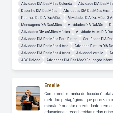
Atividade DIA DasMães Colorida
Atividade DIA DasMã
Desenho DIA DasMães
Atividades DIA DasMães Ensin
Poemas Do DIA DasMães
Atividades DIA DasMães 3 
Mensagens DIA DasMães
Atividades DIA DaMãe
De
Atividades DIA asMães Música
Atividade Artes DIA D
Atividade DIA DasMães Para Pintar
Certificado DIA D
Atividade DIA DasMães 4 Ano
Atividade Pintura DIA 
Atividade DIA DasMães 4 Anos
AtividadeLetra M
At
ABC DaMãe
Atividades DIA Das Mae'sEducação Infanti
Emelie
Como mentor, minha dedicação é total
métodos pedagógicos que priorizam co
missão é orientar os estudantes em su
educacionais reconhecidas pelas princ