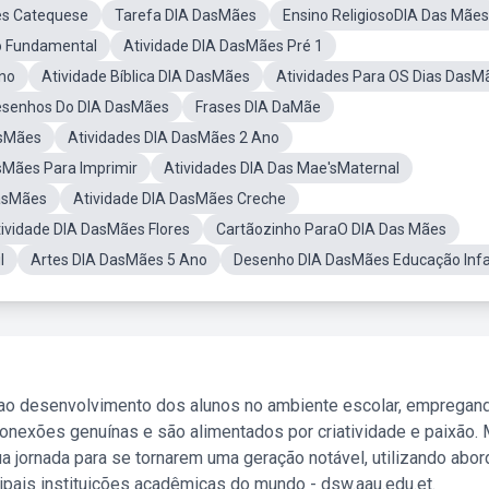
es Catequese
Tarefa DIA DasMães
Ensino ReligiosoDIA Das Mães
o Fundamental
Atividade DIA DasMães Pré 1
Ano
Atividade Bíblica DIA DasMães
Atividades Para OS Dias DasM
senhos Do DIA DasMães
Frases DIA DaMãe
asMães
Atividades DIA DasMães 2 Ano
asMães Para Imprimir
Atividades DIA Das Mae'sMaternal
DasMães
Atividade DIA DasMães Creche
ividade DIA DasMães Flores
Cartãozinho ParaO DIA Das Mães
l
Artes DIA DasMães 5 Ano
Desenho DIA DasMães Educação Infa
 ao desenvolvimento dos alunos no ambiente escolar, empregan
nexões genuínas e são alimentados por criatividade e paixão. 
a jornada para se tornarem uma geração notável, utilizando abo
ipais instituições acadêmicas do mundo - dsw.aau.edu.et.