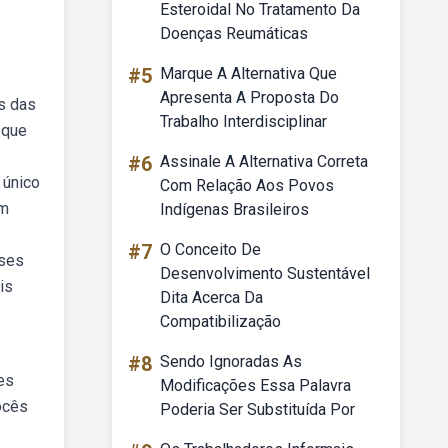
Esteroidal No Tratamento Da
Doenças Reumáticas
#5
Marque A Alternativa Que
Apresenta A Proposta Do
s das
Trabalho Interdisciplinar
 que
#6
Assinale A Alternativa Correta
 único
Com Relação Aos Povos
om
Indígenas Brasileiros
#7
O Conceito De
ases
Desenvolvimento Sustentável
is
Dita Acerca Da
Compatibilização
#8
Sendo Ignoradas As
es
Modificações Essa Palavra
ocês
Poderia Ser Substituída Por