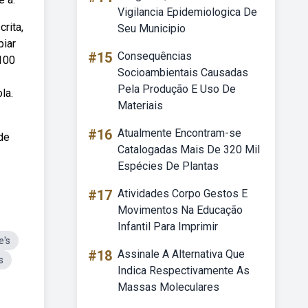
Vigilancia Epidemiologica De
rita,
Seu Municipio
piar
#15
Consequências
 100
Socioambientais Causadas
Pela Produção E Uso De
la.
Materiais
#16
Atualmente Encontram-se
de
Catalogadas Mais De 320 Mil
Espécies De Plantas
#17
Atividades Corpo Gestos E
Movimentos Na Educação
Infantil Para Imprimir
e's
#18
Assinale A Alternativa Que
s
Indica Respectivamente As
Massas Moleculares