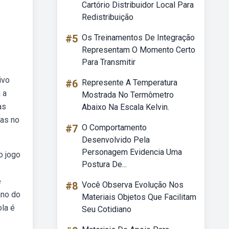
Cartório Distribuidor Local Para
Redistribuição
#5
Os Treinamentos De Integração
Representam O Momento Certo
Para Transmitir
ivo
#6
Represente A Temperatura
 a
Mostrada No Termômetro
as
Abaixo Na Escala Kelvin.
ras no
#7
O Comportamento
Desenvolvido Pela
Personagem Evidencia Uma
o jogo
Postura De...
e
#8
Você Observa Evolução Nos
ano do
Materiais Objetos Que Facilitam
ola é
Seu Cotidiano