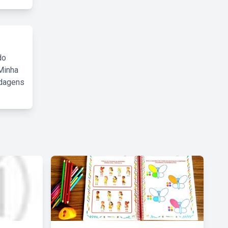
do
Minha
rdagens