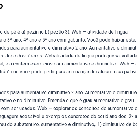
o
ivo de pé é a) pezinho b) pezão 3). Web — atividade de língua
 o 3º ano, 4º ano e 5º ano com gabarito. Você pode baixar esta.
os para aumentativo e diminutivo 2 ano. Aumentativo e diminut
. Jogo dos 7 erros. Webatividade de língua portuguesa, voltada
al, ela contém exercícios com aumentativo e diminutivo. Web — 
ão” que você pode pedir para as crianças localizarem as palav
os para aumentativo diminutivo 2 ano. Aumentativo e diminutiv
ativo e no diminutivo. Entenda o que é grau aumentativo e grau
devem ser usados. Web — explorar os conceitos de aumentativo 
o linguagem acessível e exemplos concretos do cotidiano dos. 2º 
rau do substantivo, aumentativo e diminutivo,. 1) diminutivo de b