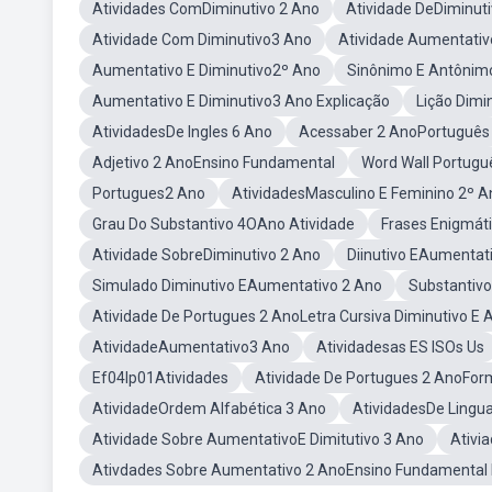
Atividades ComDiminutivo 2 Ano
Atividade DeDiminut
Atividade Com Diminutivo3 Ano
Atividade Aumentativ
Aumentativo E Diminutivo2º Ano
Sinônimo E Antônim
Aumentativo E Diminutivo3 Ano Explicação
Lição Dimi
AtividadesDe Ingles 6 Ano
Acessaber 2 AnoPortuguês
Adjetivo 2 AnoEnsino Fundamental
Word Wall Portugu
Portugues2 Ano
AtividadesMasculino E Feminino 2º A
Grau Do Substantivo 4OAno Atividade
Frases Enigmát
Atividade SobreDiminutivo 2 Ano
Diinutivo EAumentat
Simulado Diminutivo EAumentativo 2 Ano
Substantiv
Atividade De Portugues 2 AnoLetra Cursiva Diminutivo E 
AtividadeAumentativo3 Ano
Atividadesas ES ISOs Us
Ef04lp01Atividades
Atividade De Portugues 2 AnoFor
AtividadeOrdem Alfabética 3 Ano
AtividadesDe Lingu
Atividade Sobre AumentativoE Dimitutivo 3 Ano
Ativi
Ativdades Sobre Aumentativo 2 AnoEnsino Fundamental 