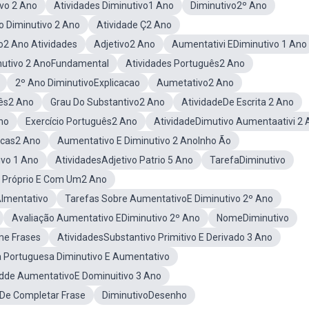
ivo 2 Ano
Atividades Diminutivo1 Ano
Diminutivo2º Ano
o Diminutivo 2 Ano
Atividade Ç2 Ano
o2 Ano Atividades
Adjetivo2 Ano
Aumentativi EDiminutivo 1 Ano
nutivo 2 AnoFundamental
Atividades Português2 Ano
2º Ano DiminutivoExplicacao
Aumetativo2 Ano
ês2 Ano
Grau Do Substantivo2 Ano
AtividadeDe Escrita 2 Ano
no
Exercício Português2 Ano
AtividadeDimutivo Aumentaativi 2 
icas2 Ano
Aumentativo E Diminutivo 2 AnoInho Ão
ivo 1 Ano
AtividadesAdjetivo Patrio 5 Ano
TarefaDiminutivo
o Próprio E Com Um2 Ano
Almentativo
Tarefas Sobre AumentativoE Diminutivo 2º Ano
Avaliação Aumentativo EDiminutivo 2º Ano
NomeDiminutivo
me Frases
AtividadesSubstantivo Primitivo E Derivado 3 Ano
a Portuguesa Diminutivo E Aumentativo
adde AumentativoE Dominuitivo 3 Ano
De Completar Frase
DiminutivoDesenho