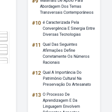
#9
Materiais De Apoio Para
Abordagem Dos Temas
Transversais Contemporâneos
#10
é Caracterizada Pela
Convergência E Sinergia Entre
Diversas Tecnologias
#11
Qual Das Seguintes
Afirmações Define
Corretamente Os Números
Racionais
#12
Qual A Importância Do
Patrimônio Cultural Na
Preservação Do Artesanato
#13
O Processo De
Aprendizagem E Da
Linguagem Envolvem