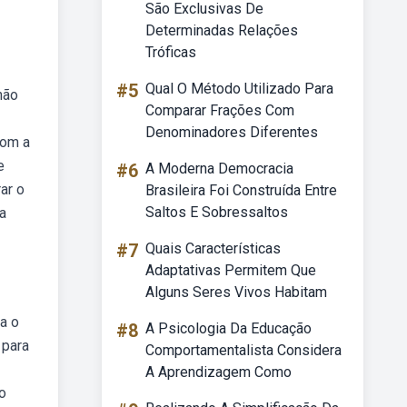
São Exclusivas De
Determinadas Relações
Tróficas
#5
Qual O Método Utilizado Para
não
Comparar Frações Com
Denominadores Diferentes
com a
e
#6
A Moderna Democracia
ar o
Brasileira Foi Construída Entre
Saltos E Sobressaltos
ra
#7
Quais Características
Adaptativas Permitem Que
Alguns Seres Vivos Habitam
a o
#8
A Psicologia Da Educação
 para
Comportamentalista Considera
A Aprendizagem Como
o