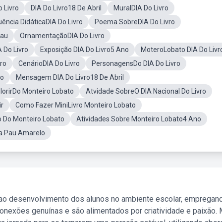
 Livro
DIA Do Livro18 De Abril
MuralDIA Do Livro
ência DidáticaDIA Do Livro
Poema SobreDIA Do Livro
Pau
OrnamentaçãoDIA Do Livro
 Do Livro
Exposição DIA Do Livro5 Ano
MoteroLobato DIA Do Livr
vro
CenárioDIA Do Livro
PersonagensDo DIA Do Livro
to
Mensagem DIA Do Livro18 De Abril
orirDo Monteiro Lobato
Atvidade SobreO DIA Nacional Do Livro
ir
Como Fazer MiniLivro Monteiro Lobato
o Do Monteiro Lobato
Atividades Sobre Monteiro Lobato4 Ano
ica Pau Amarelo
 ao desenvolvimento dos alunos no ambiente escolar, empregan
nexões genuínas e são alimentados por criatividade e paixão. 