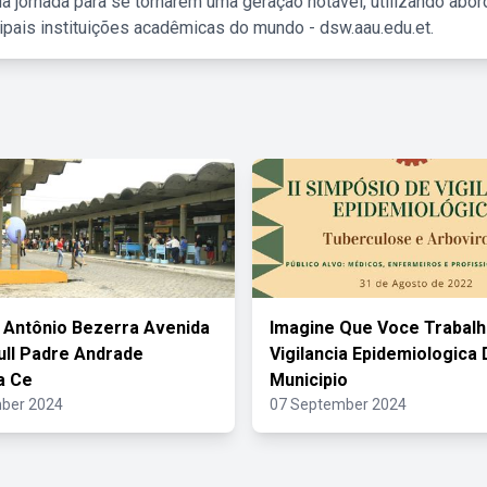
a jornada para se tornarem uma geração notável, utilizando abo
ipais instituições acadêmicas do mundo - dsw.aau.edu.et.
 Antônio Bezerra Avenida
Imagine Que Voce Trabalh
ull Padre Andrade
Vigilancia Epidemiologica
a Ce
Municipio
ber 2024
07 September 2024