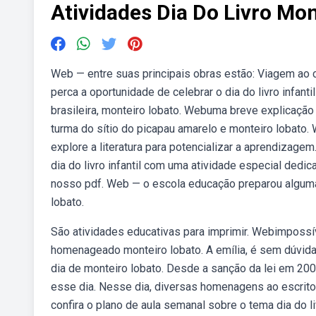
Atividades Dia Do Livro Mo
Web — entre suas principais obras estão: Viagem ao c
perca a oportunidade de celebrar o dia do livro infant
brasileira, monteiro lobato. Webuma breve explicação s
turma do sítio do picapau amarelo e monteiro lobato. W
explore a literatura para potencializar a aprendizage
dia do livro infantil com uma atividade especial dedica
nosso pdf. Web — o escola educação preparou algumas 
lobato.
São atividades educativas para imprimir. Webimpossível
homenageado monteiro lobato. A emília, é sem dúvid
dia de monteiro lobato. Desde a sanção da lei em 20
esse dia. Nesse dia, diversas homenagens ao escritor
confira o plano de aula semanal sobre o tema dia do l