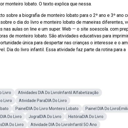
 monteiro lobato. O texto explica que nessa.
to sobre a biografia de monteiro lobato para o 2º ano e 3º ano 
sobre o dia do livro e monteiro lobato de maneiras diferentes, 
os nas aulas on line e um super. Web — o site soescola. com pre
bras de monteiro lobato. São atividades educativas para imprimir
portunidade única para despertar nas crianças o interesse e o am
. Dia do livro infantil. Essa atividade faz parte da rotina para a
o Livro
Atividades DIA Do LivroInfantil Alfabetização
o Livro
Atividade ParaDIA Do Livro
obato
PainelDIA Do Livro Monteiro Lobato
Painel DIA Do LivroEmili
DIA Do Livro
JogralDIA Do Livro
HistóriaDIA Do Livro
sDIA Do Livro
Atividade DIA Do LivroInfantil 5O Ano