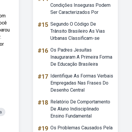
Condições Inseguras Podem
Ser Caracterizados Por
com
você
#15
Segundo O Código De
parou
Trânsito Brasileiro As Vias
.
Urbanas Classificam-se
or
#16
Os Padres Jesuítas
Inauguraram A Primeira Forma
De Educação Brasileira
#17
Identifique As Formas Verbais
Empregadas Nas Frases Do
Desenho Central
#18
Relatório De Comportamento
De Aluno Indisciplinado
a
Ensino Fundamental
#19
Os Problemas Causados Pela