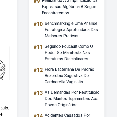
#9
Realizando A Simplificação Da
Expressão Algébrica A Seguir
Encontraremos
#10
Benchmarking é Uma Analise
Estrategica Aprofundada Das
Melhores Praticas
#11
Segundo Foucault Como O
Poder Se Manifesta Nas
Estruturas Disciplinares
#12
Flora Bacteriana De Padrão
Anaeróbio Sugestiva De
Gardnerella Vaginalis
#13
As Demandas Por Restituição
Dos Mantos Tupinambás Aos
Povos Originários
aulo.
 é
#14
Acidentes Causados Por