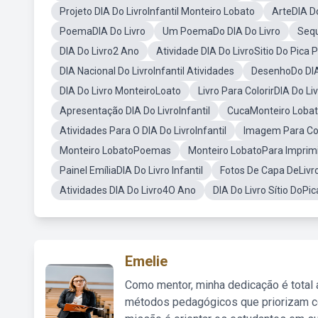
Projeto DIA Do LivroInfantil Monteiro Lobato
ArteDIA Do
PoemaDIA Do Livro
Um PoemaDo DIA Do Livro
Sequ
DIA Do Livro2 Ano
Atividade DIA Do LivroSitio Do Pica 
DIA Nacional Do LivroInfantil Atividades
DesenhoDo DIA
DIA Do Livro MonteiroLoato
Livro Para ColorirDIA Do Li
Apresentação DIA Do LivroInfantil
CucaMonteiro Loba
Atividades Para O DIA Do LivroInfantil
Imagem Para Col
Monteiro LobatoPoemas
Monteiro LobatoPara Imprim
Painel EmíliaDIA Do Livro Infantil
Fotos De Capa DeLivr
Atividades DIA Do Livro4O Ano
DIA Do Livro Sítio DoP
Emelie
Como mentor, minha dedicação é total
métodos pedagógicos que priorizam co