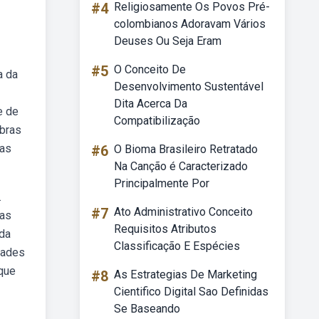
#4
Religiosamente Os Povos Pré-
colombianos Adoravam Vários
Deuses Ou Seja Eram
#5
O Conceito De
a da
Desenvolvimento Sustentável
Dita Acerca Da
e de
Compatibilização
obras
ias
#6
O Bioma Brasileiro Retratado
Na Canção é Caracterizado
Principalmente Por
.
#7
Ato Administrativo Conceito
tas
Requisitos Atributos
 da
Classificação E Espécies
dades
 que
#8
As Estrategias De Marketing
Cientifico Digital Sao Definidas
Se Baseando