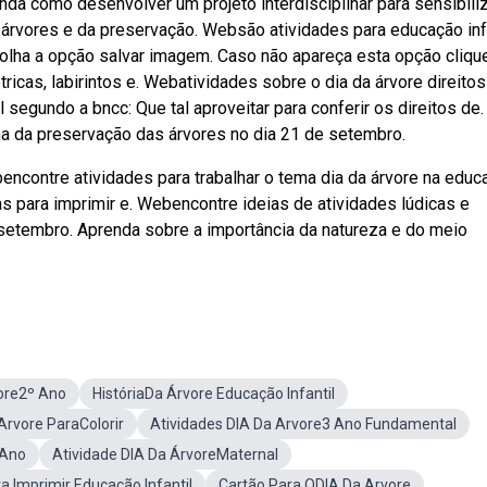
a como desenvolver um projeto interdisciplinar para sensibiliz
s árvores e da preservação. Websão atividades para educação inf
olha a opção salvar imagem. Caso não apareça esta opção cliqu
icas, labirintos e. Webatividades sobre o dia da árvore direitos
egundo a bncc: Que tal aproveitar para conferir os direitos de.
ma da preservação das árvores no dia 21 de setembro.
bencontre atividades para trabalhar o tema dia da árvore na educ
cas para imprimir e. Webencontre ideias de atividades lúdicas e
setembro. Aprenda sobre a importância da natureza e do meio
vore2º Ano
HistóriaDa Árvore Educação Infantil
Arvore ParaColorir
Atividades DIA Da Arvore3 Ano Fundamental
 Ano
Atividade DIA Da ÁrvoreMaternal
a Imprimir Educação Infantil
Cartão Para ODIA Da Arvore