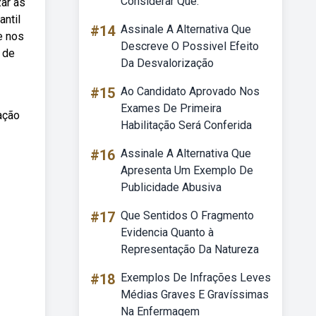
Considerar Que:
ar as
antil
#14
Assinale A Alternativa Que
e nos
Descreve O Possivel Efeito
 de
Da Desvalorização
#15
Ao Candidato Aprovado Nos
Exames De Primeira
ação
Habilitação Será Conferida
#16
Assinale A Alternativa Que
Apresenta Um Exemplo De
Publicidade Abusiva
#17
Que Sentidos O Fragmento
Evidencia Quanto à
Representação Da Natureza
#18
Exemplos De Infrações Leves
Médias Graves E Gravíssimas
Na Enfermagem