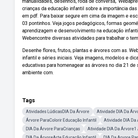
manualidades, desenhos, roda de conversa,. Webaprend
crianças da educação infantil sobre a importância da
em pdf. Para baixar segure em cima da imagem e esc
03 pontinhos. Veja jogos pedagógicos, formas geométr
aprendizagem e desenvolvimento na educação infantil s
Webencontre diversas atividades para trabalhar o te
Desenhe flores, frutos, plantas e árvores com as. We
infantil e séries iniciais. Veja imagens, modelos e di
educativas para homenagear as árvores no dia 21 de 
ambiente com.
Tags
Atividades LúdicasDIA Da Árvore
Atividade DIA Da Ár
Árvore ParaColorir Educação Infantil
Atividade DIA Da 
DIA Da Árvore ParaCrianças
Atividade DIA Da Árvore1
DIA Da ÁrvoreArte Educação Infantil
DIA Da Arvore Par