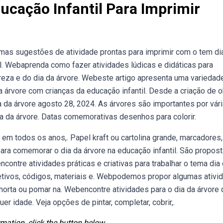
ucação Infantil Para Imprimir
umas sugestões de atividade prontas para imprimir com o tem di
al. Webaprenda como fazer atividades lúdicas e didáticas para
ureza e do dia da árvore. Webeste artigo apresenta uma variedad
a árvore com crianças da educação infantil. Desde a criação de 
a da árvore agosto 28, 2024. As árvores são importantes por vár
a da árvore. Datas comemorativas desenhos para colorir.
m todos os anos,. Papel kraft ou cartolina grande, marcadores,
a comemorar o dia da árvore na educação infantil. São propos
ontre atividades práticas e criativas para trabalhar o tema dia
objetivos, códigos, materiais e. Webpodemos propor algumas ativi
horta ou pomar na. Webencontre atividades para o dia da árvore
r idade. Veja opções de pintar, completar, cobrir,.
mation, click the button below.