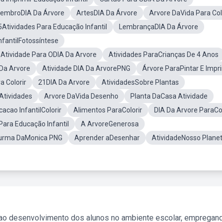
tembroDIA Da Árvore
ArtesDIA Da Árvore
Arvore DaVida Para Col
Atividades Para Educação Infantil
LembrançaDIA Da Árvore
nfantilFotossíntese
Atividade Para ODIA Da Arvore
Atividades ParaCrianças De 4 Anos
 Da Arvore
Atividade DIA Da ArvorePNG
Árvore ParaPintar E Impr
a Colorir
21DIA Da Arvore
AtividadesSobre Plantas
Atividades
Arvore DaVida Desenho
Planta DaCasa Atividade
acao InfantilColorir
Alimentos ParaColorir
DIA Da Arvore ParaCol
Para Educação Infantil
A ArvoreGenerosa
Turma DaMonica PNG
Aprender aDesenhar
AtividadeNosso Plane
 ao desenvolvimento dos alunos no ambiente escolar, empregan