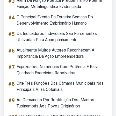
#3
Além Da Função Poética Predomina No Poema
Função Metalinguística Evidenciada
#4
O Principal Evento Da Terceira Semana Do
Desenvolvimento Embrionário Humano
#5
Os Indicadores Individuais São Ferramentas
Utilizadas Para Acompanhamento
#6
Atualmente Muitos Autores Reconhecem A
Importância Da Ação Empreendedora
#7
Expressões Numéricas Com Potência E Raiz
Quadrada Exercícios Resolvidos
#8
Cite Três Funções Das Câmaras Municipais Nas
Principais Vilas Coloniais
#9
As Demandas Por Restituição Dos Mantos
Tupinambás Aos Povos Originários