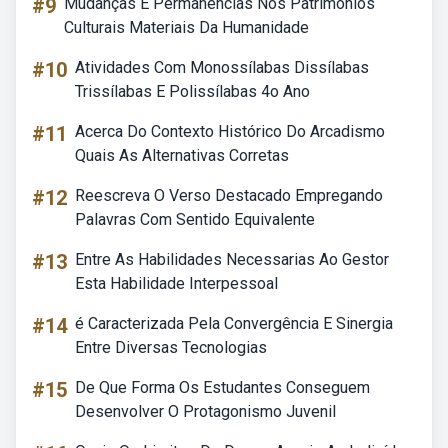
#9
Mudanças E Permanências Nos Patrimônios
Culturais Materiais Da Humanidade
#10
Atividades Com Monossílabas Dissílabas
Trissílabas E Polissílabas 4o Ano
#11
Acerca Do Contexto Histórico Do Arcadismo
Quais As Alternativas Corretas
#12
Reescreva O Verso Destacado Empregando
Palavras Com Sentido Equivalente
#13
Entre As Habilidades Necessarias Ao Gestor
Esta Habilidade Interpessoal
#14
é Caracterizada Pela Convergência E Sinergia
Entre Diversas Tecnologias
#15
De Que Forma Os Estudantes Conseguem
Desenvolver O Protagonismo Juvenil