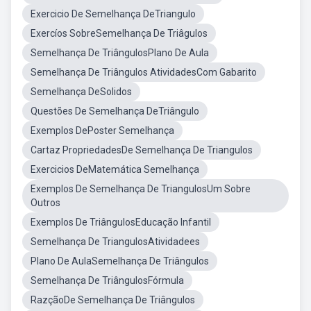
Exercicio De Semelhança DeTriangulo
Exercíos SobreSemelhança De Triâgulos
Semelhança De TriângulosPlano De Aula
Semelhança De Triângulos AtividadesCom Gabarito
Semelhança DeSolidos
Questões De Semelhança DeTriângulo
Exemplos DePoster Semelhança
Cartaz PropriedadesDe Semelhança De Triangulos
Exercicios DeMatemática Semelhança
Exemplos De Semelhança De TriangulosUm Sobre
Outros
Exemplos De TriângulosEducação Infantil
Semelhança De TriangulosAtividadees
Plano De AulaSemelhança De Triângulos
Semelhança De TriângulosFórmula
RazçãoDe Semelhança De Triângulos