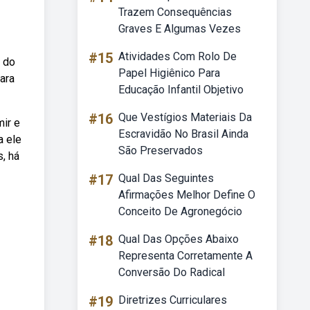
Trazem Consequências
Graves E Algumas Vezes
#15
Atividades Com Rolo De
o do
Papel Higiênico Para
ara
Educação Infantil Objetivo
#16
Que Vestígios Materiais Da
mir e
Escravidão No Brasil Ainda
a ele
São Preservados
s, há
#17
Qual Das Seguintes
Afirmações Melhor Define O
Conceito De Agronegócio
#18
Qual Das Opções Abaixo
Representa Corretamente A
Conversão Do Radical
#19
Diretrizes Curriculares