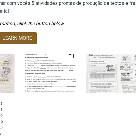
ar com vocês 5 atividades prontas de produção de textos e fr
ntal.
mation, click the button below.
LEARN MORE
es
es
to
no
os
s