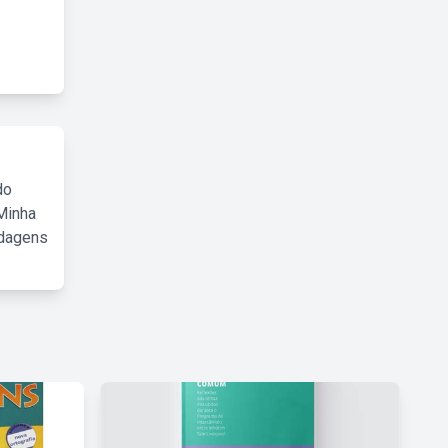
do
Minha
rdagens