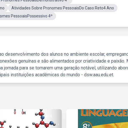
e Pronomes PessoaisDemonstrativo 4º
Ano
Atividades Sobre Pronomes PessoaisDo Caso Reto4 Ano
nomes PessoaisPossessivo 4º
 ao desenvolvimento dos alunos no ambiente escolar, empregan
nexões genuínas e são alimentados por criatividade e paixão. 
a jornada para se tornarem uma geração notável, utilizando abo
ipais instituições acadêmicas do mundo - dsw.aau.edu.et.