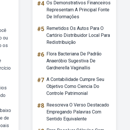
#4
Os Demonstrativos Financeiros
Representam A Principal Fonte
De Informações
#5
Remetidos Os Autos Para O
ocê
Cartório Distribuidor Local Para
o ou
Redistribuição
o os
#6
Flora Bacteriana De Padrão
e
Anaeróbio Sugestiva De
Gardnerella Vaginallis
rcício
#7
A Contabilidade Cumpre Seu
Objetivo Como Ciencia Do
cios
Controle Patrimonial
ado
#8
Reescreva O Verso Destacado
abaixo
Empregando Palavras Com
de de
Sentido Equivalente
soais