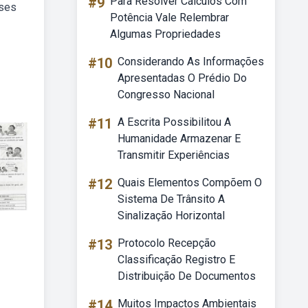
#9
Para Resolver Cálculos Com
ases
Potência Vale Relembrar
Algumas Propriedades
#10
Considerando As Informações
Apresentadas O Prédio Do
Congresso Nacional
#11
A Escrita Possibilitou A
Humanidade Armazenar E
Transmitir Experiências
#12
Quais Elementos Compõem O
Sistema De Trânsito A
Sinalização Horizontal
#13
Protocolo Recepção
Classificação Registro E
Distribuição De Documentos
#14
Muitos Impactos Ambientais