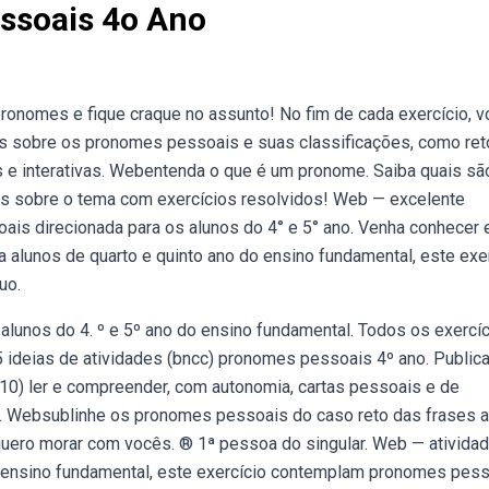
ssoais 4o Ano
onomes e fique craque no assunto! No fim de cada exercício, v
s sobre os pronomes pessoais e suas classificações, como ret
s e interativas. Webentenda o que é um pronome. Saiba quais sã
is sobre o tema com exercícios resolvidos! Web — excelente
ais direcionada para os alunos do 4° e 5° ano. Venha conhecer 
a alunos de quarto e quinto ano do ensino fundamental, este exe
uo.
alunos do 4. º e 5º ano do ensino fundamental. Todos os exercí
ideias de atividades (bncc) pronomes pessoais 4º ano. Public
p10) ler e compreender, com autonomia, cartas pessoais e de
s. Websublinhe os pronomes pessoais do caso reto das frases 
quero morar com vocês. ® 1ª pessoa do singular. Web — ativida
do ensino fundamental, este exercício contemplam pronomes pes